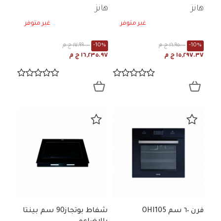
هانز
هانز
غير متوفر
غير متوفر
-10%
١٦,٩٥٠.٠٠ ج م
-10%
١٧,٩٩٠.٠٠ ج م
١٥,٢٩٧.٣٧ ج م
١٦,٢٣٥.٩٧ ج م
فرن ٦٠ سم OHI105
شفاط بوتجاز90 سم بينتا