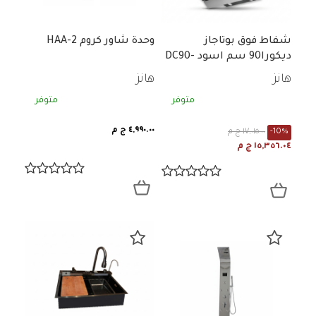
شفاط فوق بوتاجاز
وحدة شاور كروم HAA-2
ديكورا90 سم اسود DC90-
1000
هانز
هانز
متوفر
متوفر
٤,٩٩٠.٠٠ ج م
-10%
١٧,٠١٥.٠٠ ج م
١٥,٣٥٦.٠٤ ج م