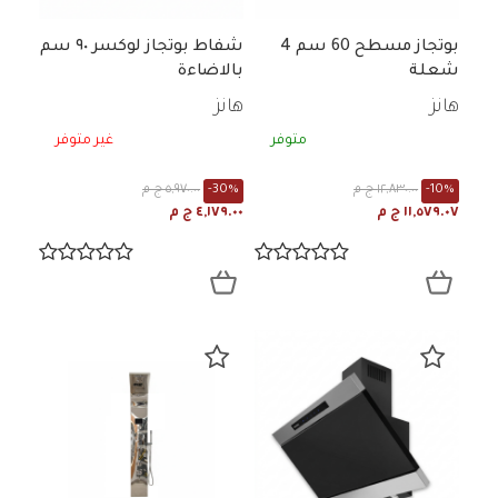
بوتجاز مسطح 60 سم 4
شفاط بوتجاز لوكسر ٩٠ سم
شعلة
بالاضاءة
هانز
هانز
متوفر
غير متوفر
-10%
١٢,٨٣٠.٠٠ ج م
-30%
٥,٩٧٠.٠٠ ج م
١١,٥٧٩.٠٧ ج م
٤,١٧٩.٠٠ ج م