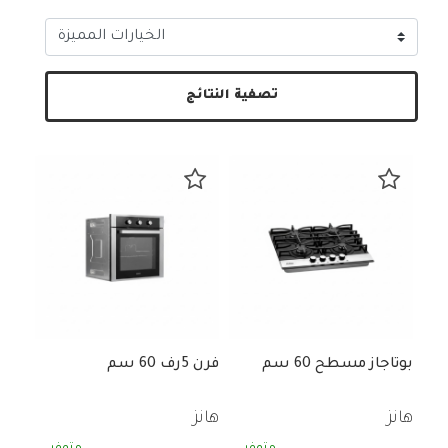
تصفية النتائج
بوتاجاز مسطح 60 سم
فرن 5رف 60 سم
هانز
هانز