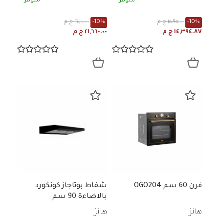
متوفر
متوفر
-10%
١٥,٩٥٠.٠٠ ج م
-10%
٢٤,٠٠٠.٠٠ ج م
١٤,٣٩٤.٨٧ ج م
٢١,٦٦٠.٠٠ ج م
فرن 60 سم OGO204
شفاط بوتاجاز كونكورد
بالاضاءة 90 سم
هانز
هانز