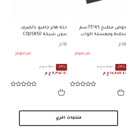
حوض مطبخ 45*75سم
حلة هانز جامبو بالصرف
بخلاط ومغسلة اكواب
بدون شبكة CDJIS850
هانز
هانز
غير متوفر
غير متوفر
-24%
٢٠,٨٦٥.٠٠ ج م
-24%
١٠,٩٩٠.٠٠ ج م
١٥,٨٥٧.٤٠ ج م
٨,٣٥٢.٤٠ ج م
منتجات اخري