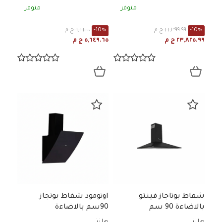
متوفر
متوفر
-10%
٢٦,٣٩٩.٩٩ ج م
-10%
٦,٢٦٠.٠٠ ج م
٢٣,٨٢٥.٩٩ ج م
٥,٦٤٩.٦٥ ج م
شفاط بوتاجاز فينتو
اوتومود شفاط بوتجاز
بالاضاءة 90 سم
90سم بالاضاءة