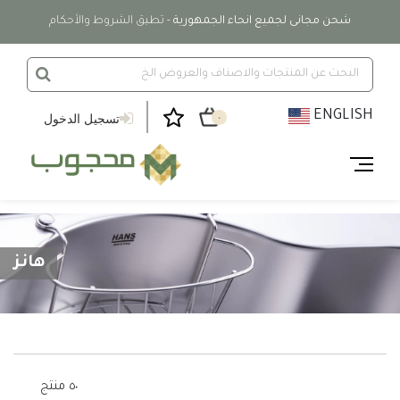
شحن مجانى لجميع انحاء الجمهورية
- تطبق الشروط والأحكام
ENGLISH
تسجيل الدخول
٠
هانز
٥٠ منتج