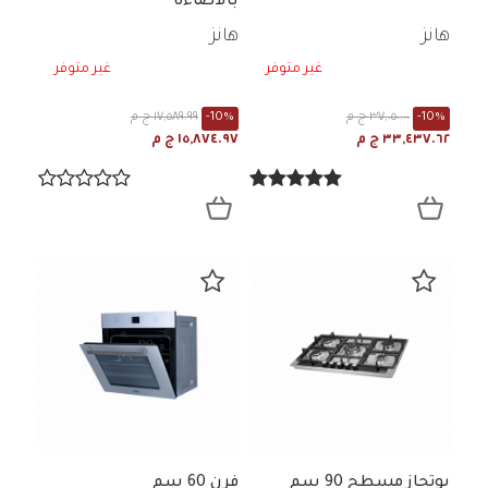
بالاضاءه
هانز
هانز
غير متوفر
غير متوفر
-10%
٣٧,٠٥٠.٠٠ ج م
-10%
١٧,٥٨٩.٩٩ ج م
٣٣,٤٣٧.٦٢ ج م
١٥,٨٧٤.٩٧ ج م
بوتجاز مسطح 90 سم
فرن 60 سم