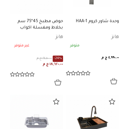
وحدة شاور كروم HAA-1
حوض مطبخ 45*75 سم
بخلاط ومغسلة اكواب
هانز
هانز
متوفر
غير متوفر
٤,٩٩٠.٠٠ ج م
-24%
٢٤,٥٠٠.٠٠ ج م
١٨,٦٢٠.٠٠ ج م