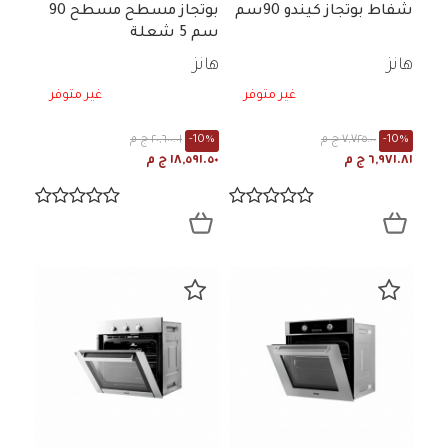
شفاط بوتجاز كيندو 90سم
بوتجاز مسطح مسطح 90
سم 5 شعلة
هانز
هانز
غير متوفر
غير متوفر
-10%
٧,٧٢٥.٠٠ ج م
-10%
٢٠,٦٠٠.٠١ ج م
٦,٩٧١.٨١ ج م
١٨,٥٩١.٥٠ ج م