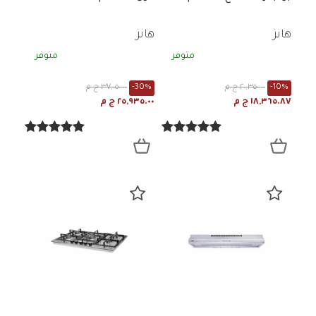
هانز
هانز
متوفر
متوفر
-10%
٢٠,٣٥٠.٠٠ ج م
-30%
٣٧,٠٥٠.٠٠ ج م
١٨,٣٦٥.٨٧ ج م
٢٥,٩٣٥.٠٠ ج م