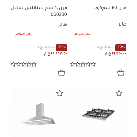
فرن 60 سم5رف
فرن ٦٠ سم ستانلس ستيل
0G0200
هانز
هانز
غير متوفر
غير متوفر
-30%
٢٣,٥٠٠.٠١ ج م
-30%
٢٨,٥٢٥.٠٠ ج م
١٦,٤٥٠.٠٠ ج م
١٩,٩٦٧.٥٠ ج م