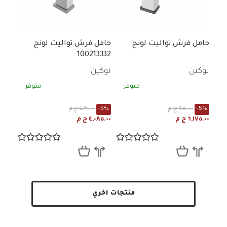
حامل فرش تواليت لونج
حامل فرش تواليت لونج
100213332
نوكين
نوكين
متوفر
متوفر
-5%
٦,٥٠٠.٠٠ ج م
-5%
٤,٣٠٠.٠٠ ج م
٦,١٧٥.٠٠ ج م
٤,٠٨٥.٠٠ ج م
منتجات اخري