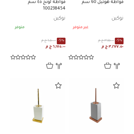
فواطة هوتيل 60 سم
فواطة لونج ٤٥ سم
100238454
نوكين
نوكين
غير متوفر
متوفر
-5%
٣,٤٥٠.٠٠ ج م
-5%
٦,٥٠٠.٠٠ ج م
٣,٢٧٧.٥٠ ج م
٦,١٧٥.٠٠ ج م