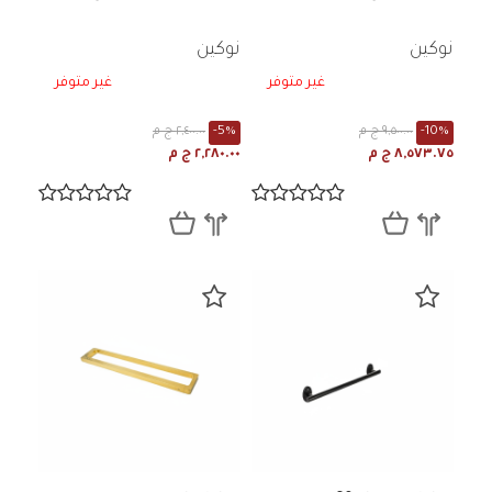
نوكين
نوكين
غير متوفر
غير متوفر
-10%
٩,٥٠٠.٠٠ ج م
-5%
٢,٤٠٠.٠٠ ج م
٨,٥٧٣.٧٥ ج م
٢,٢٨٠.٠٠ ج م