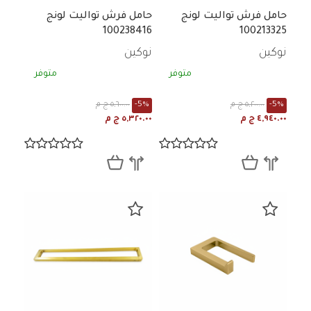
حامل فرش تواليت لونج
حامل فرش تواليت لونج
100238416
100213325
نوكين
نوكين
متوفر
متوفر
-5%
٥,٢٠٠.٠٠ ج م
-5%
٥,٦٠٠.٠٠ ج م
٤,٩٤٠.٠٠ ج م
٥,٣٢٠.٠٠ ج م