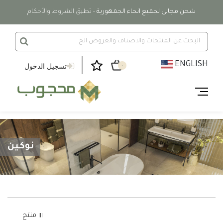
شحن مجانى لجميع انحاء الجمهورية
- تطبق الشروط والأحكام
ENGLISH
تسجيل الدخول
٠
نوكين
١١١ منتج