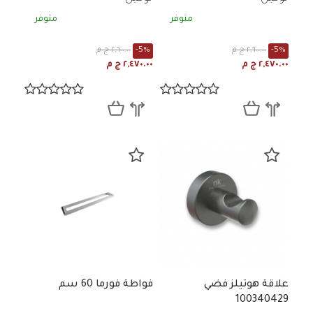
متوفر
متوفر
-5%
٢,٦٠٠.٠٠ ج م
-5%
٢,٦٠٠.٠٠ ج م
٢,٤٧٠.٠٠ ج م
٢,٤٧٠.٠٠ ج م
علاقة هوتيلز فضي
فواطة فورما 60 سم
100340429