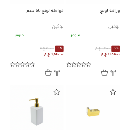
وراقة لونج
فواطة لونج 60 سم
نوكين
نوكين
متوفر
متوفر
-5%
٢,٣٠٠.٠٠ ج م
-5%
٧,٢٠٠.٠٠ ج م
٢,١٨٥.٠٠ ج م
٦,٨٤٠.٠٠ ج م