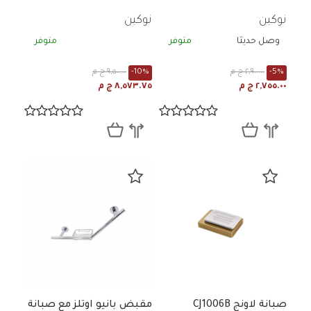
نوكين
نوكين
وصل حديثا
متوفر
متوفر
-5%
٢,٩٠٠.٠٠ ج م
-10%
٩,٥٠٠.٠٠ ج م
٢,٧٥٥.٠٠ ج م
٨,٥٧٣.٧٥ ج م
صبانة لاونج CJ1006B
مقبض بانيو اوتلز مع صبانة