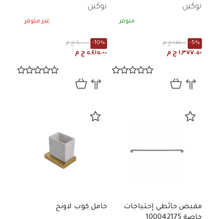
نوكين
نوكين
متوفر
غير متوفر
-5%
١,٤٥٠.٠٠ ج م
-10%
٦,٠٠٠.٠٠ ج م
١,٣٧٧.٥٠ ج م
٥,٤١٥.٠٠ ج م
مقبض حائطي إحتياجات
حامل كوب لاونج
خاصة 100042175