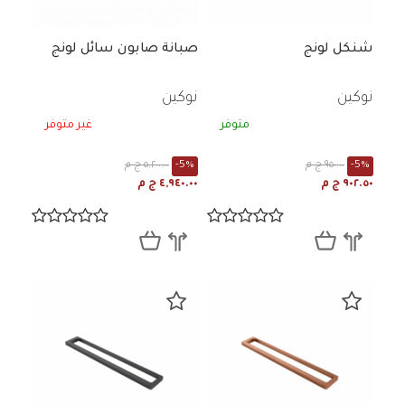
شنكل لونج
صبانة صابون سائل لونج
نوكين
نوكين
متوفر
غير متوفر
-5%
٩٥٠.٠٠ ج م
-5%
٥,٢٠٠.٠٠ ج م
٩٠٢.٥٠ ج م
٤,٩٤٠.٠٠ ج م