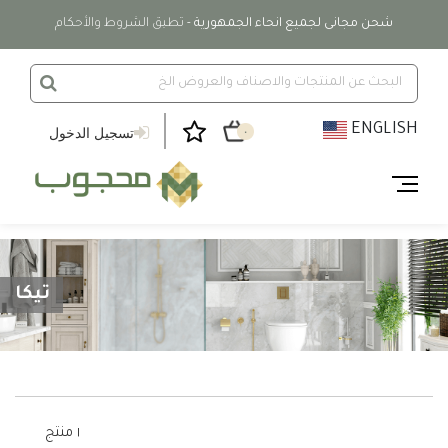
شحن مجانى لجميع انحاء الجمهورية
- تطبق الشروط والأحكام
ENGLISH
تسجيل الدخول
٠
تيكا
١ منتج