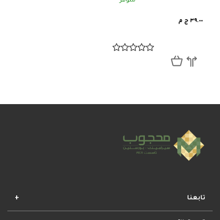
متوفر
٣٩.٠٠ ج م
تابعنا