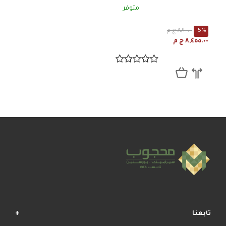
متوفر
-5%
٨,٩٠٠.٠٠ ج م
٨,٤٥٥.٠٠ ج م
تابعنا