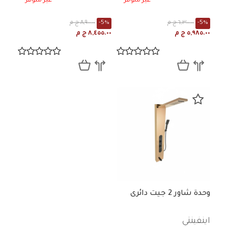
غير متوفر
غير متوفر
-5%
٦,٣٠٠.٠٠ ج م
-5%
٨,٩٠٠.٠٠ ج م
٥,٩٨٥.٠٠ ج م
٨,٤٥٥.٠٠ ج م
وحدة شاور 2 جيت دائرى
اينفينتي