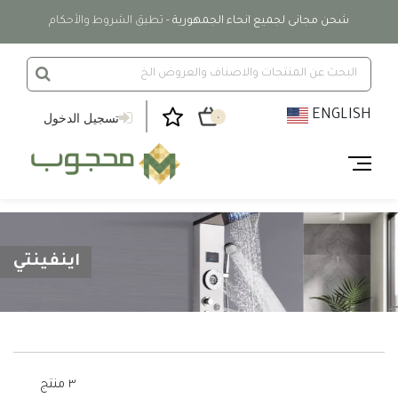
شحن مجانى لجميع انحاء الجمهورية
- تطبق الشروط والأحكام
ENGLISH
تسجيل الدخول
٠
اينفينتي
٣ منتج