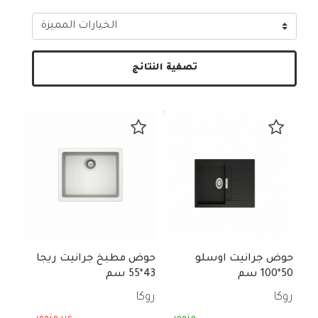
تصفية النتائج
حوض جرانيت اوسلو
حوض مطبخ جرانيت ريجا
50*100 سم
43*55 سم
روكا
روكا