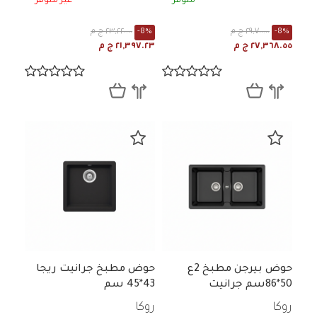
متوفر
غير متوفر
-8%
٢٩,٧٠٠.٠٠ ج م
-8%
٢٣,٢٢٠.٠٠ ج م
٢٧,٣٦٨.٥٥ ج م
٢١,٣٩٧.٢٣ ج م
حوض بيرجن مطبخ 2ع
حوض مطبخ جرانيت ريجا
50*86سم جرانيت
43*45 سم
روكا
روكا