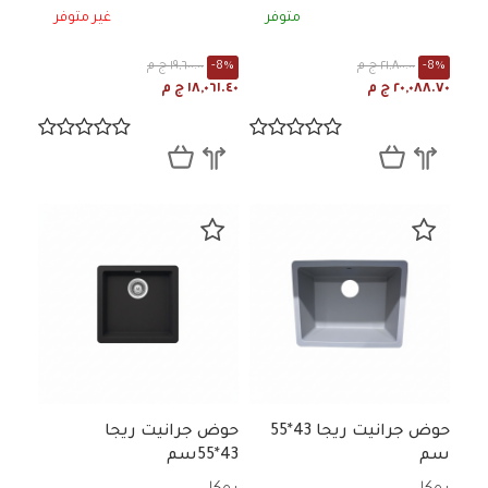
متوفر
غير متوفر
-8%
٢١,٨٠٠.٠٠ ج م
-8%
١٩,٦٠٠.٠٠ ج م
٢٠,٠٨٨.٧٠ ج م
١٨,٠٦١.٤٠ ج م
حوض جرانيت ريجا 43*55
حوض جرانيت ريجا
سم
43*55سم