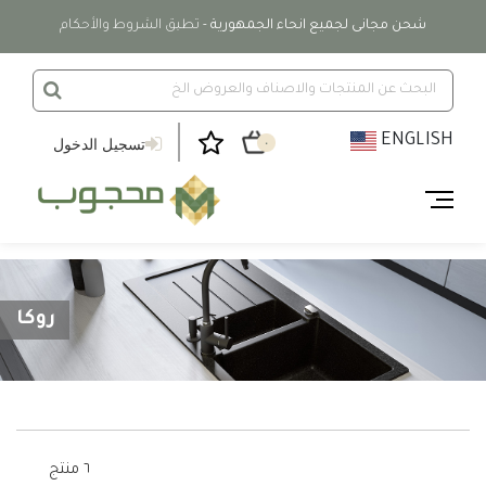
شحن مجانى لجميع انحاء الجمهورية
- تطبق الشروط والأحكام
ENGLISH
تسجيل الدخول
٠
روكا
٦ منتج