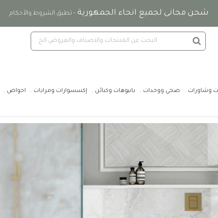
شحن مجانى لجميع انحاء الجمهورية
- تطبق الشروط والأحكام
ت وشاورات
صحي ووحدات
بانيوهات وكبائن
إكسسوارات ومرايات
احواض