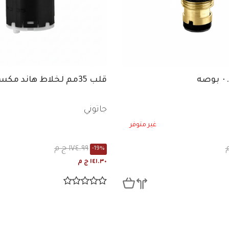
قلب 35مم لخلاط هاند مكسر
جاتوني
غير متوفر
١٧٤.٩٩ ج م
-19%
١٤١.٣٠ ج م