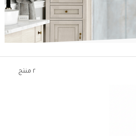
٢ منتج