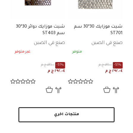
شيت موزايك 30*30 سم
شيت موزايك دوائر 30*30
ST701
سم ST403
صنع في الصين
صنع في الصين
متوفر
غير متوفر
-51%
٥٩٦.٠٠ ج م
-51%
٥٩٦.٠٠ ج م
٢٩٢.٠٤ ج م
٢٩٢.٠٤ ج م
منتجات اخري