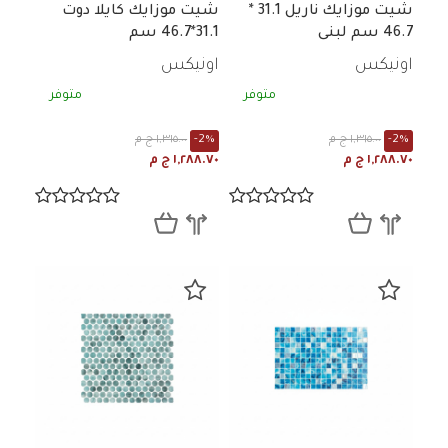
شيت موزايك ناريل 31.1 *
شيت موزايك كايلا دوت
46.7 سم لبنى
31.1*46.7 سم
اونيكس
اونيكس
متوفر
متوفر
-2%
١,٣١٥.٠٠ ج م
-2%
١,٣١٥.٠٠ ج م
١,٢٨٨.٧٠ ج م
١,٢٨٨.٧٠ ج م