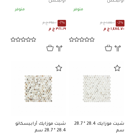
اونيكس
اونيكس
متوفر
متوفر
-2%
١,٥١٥.٠٠ ج م
-7%
٣٤٥.٠٠ ج م
١,٤٨٤.٧٠ ج م
٣٢١.١٩ ج م
شيت موزايك 28.4 * 28.7
شيت موزايك أرابيسكاتو
سم
28.4 * 28.7 سم