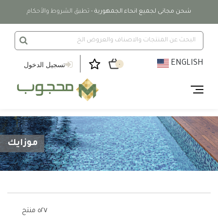
شحن مجانى لجميع انحاء الجمهورية
- تطبق الشروط والأحكام
ENGLISH
تسجيل الدخول
٠
موزايك
٥٢٧ منتج