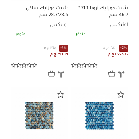
شيت موزايك أروبا 31.1 *
شيت موزايك سافي
46.7 سم
28.5*28.7 سم
اونيكس
اونيكس
متوفر
متوفر
-2%
١,٧٤٠.٠٠ ج م
-7%
٣٤٥.٠٠ ج م
١,٧٠٥.٢٠ ج م
٣٢١.١٩ ج م