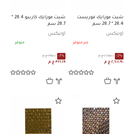
شيت موزايك فوريست
شيت موزايك كاريبو 28.4 *
28.4 * 28.7 سم
28.7 سم
اونيكس
اونيكس
غير متوفر
متوفر
-2%
٢,٦٥٥.٠٠ ج م
-7%
٣٤٥.٠٠ ج م
٢,٦٠١.٩٠ ج م
٣٢١.١٩ ج م