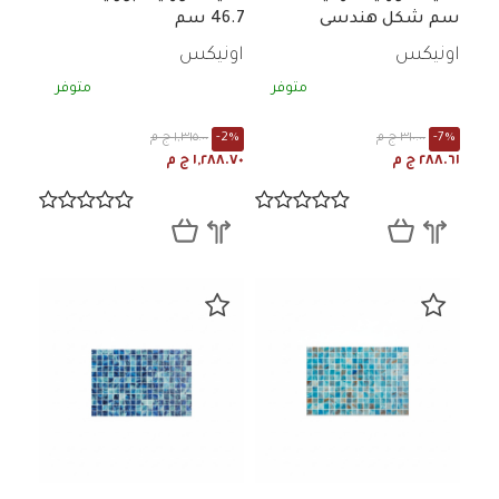
سم شكل هندسى
46.7 سم
اونيكس
اونيكس
متوفر
متوفر
-7%
٣١٠.٠٠ ج م
-2%
١,٣١٥.٠٠ ج م
٢٨٨.٦١ ج م
١,٢٨٨.٧٠ ج م