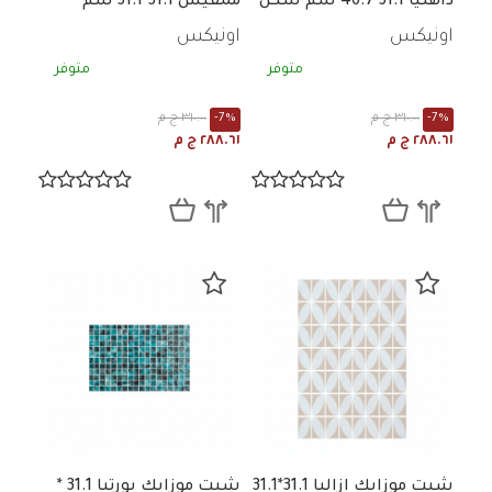
داهليا 31.1*46.7 سم شكل
ممفيس 31.1*31.1 سم
هندسى برتقالى مط
شكل هندسى رمادي فاتح *
اونيكس
اونيكس
رمادي غامق مط
متوفر
متوفر
-7%
٣١٠.٠٠ ج م
-7%
٣١٠.٠٠ ج م
٢٨٨.٦١ ج م
٢٨٨.٦١ ج م
شيت موزايك ازاليا 31.1*31.1
شيت موزايك بورتيا 31.1 *