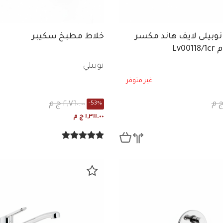
بيلى لايف هاند مكسر
خلاط مطبخ سكيبر
Lv0
نوبيلي
غير متوفر
٢,٧٦٠.٠٠ ج م
-53%
١,٣١١.٠٠ ج م