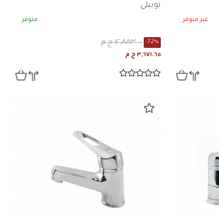
نوبيلي
غير متوفر
متوفر
١٢,٨٨٣.٠٠ ج م
-72%
٣,٦٧١.٦٥ ج م