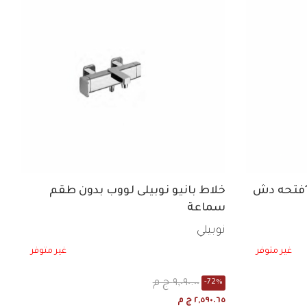
خلاط بيديه نوبيلي راي كروم 1فتحه دش
خلاط بانيو نوبيلى لووب بدون طقم
سماعة
نوبيلي
غير متوفر
غير متوفر
٩,٠٩٠.٠٠ ج م
-72%
٢,٥٩٠.٦٥ ج م