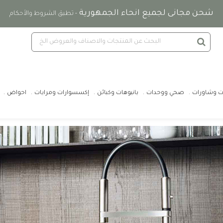
شحن مجانى لجميع انحاء الجمهورية
- تطبق الشروط والأحكام
ت وشاورات
صحي ووحدات
بانيوهات وكبائن
إكسسوارات ومرايات
احواض