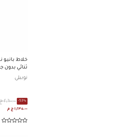
خلاط بانيو ن
ثنائي بدون 
SK11100 CR
نوبيلي
٢,٦٠٠.٠٠ ج م
-53%
١,٢٣٥.٠٠ ج م