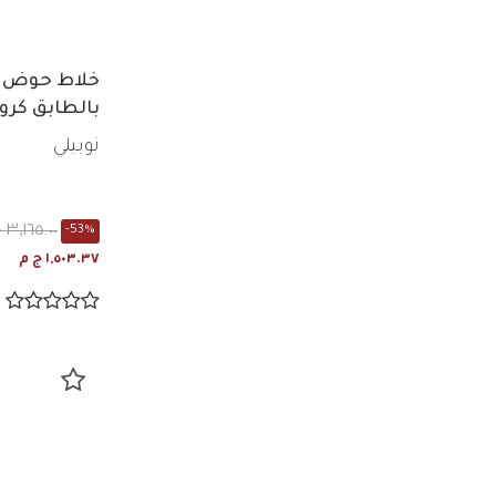
خلاط حوض نو
بالطابق كروم 0118/1cr
نوبيلي
٣,١٦٥.٠٠ ج م
-53%
١,٥٠٣.٣٧ ج م