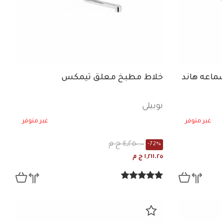
ماعه هاند
خلاط مطبخ معلق تيمكس
نوبيلي
غير متوفر
غير متوفر
٤,٢٥٠.٠٠ ج م
-72%
١,٢١١.٢٥ ج م