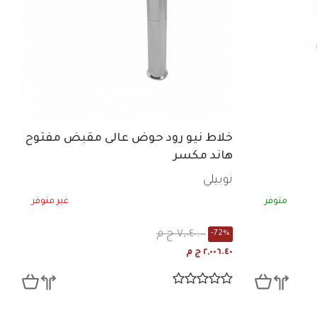
خلاط نيو رود حوض عالى مقبض مفتوح
هاند مكسر
نوبيلي
متوفر
غير متوفر
٧,٠٤٠.٠٠ ج م
-72%
٢,٠٠٦.٤٠ ج م