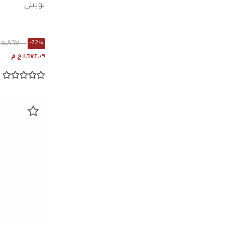
نوبيلي
٥,٨٦٧.٠٠ ج م
-72%
١,٦٧٢.٠٩ ج م