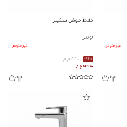
خلاط حوض سكيبر
نوبيلي
غير متوفر
غير متوفر
٢,٩٠٠.٠٠ ج م
-72%
٨٢٦.٥٠ ج م