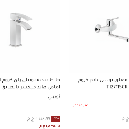
علق نوبيلي تايم كروم
T
امامى هاند ميكسر بالطابق
RY00119/2CR
نوبيلي
غير متوفر
٦,٤٤٩.٩٩ ج م
-71%
١,٨٣٨.٢٥ ج م