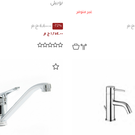
نوبيلي
غير متوفر
٤,٤٠٠.٠٠ ج م
-72%
١,٢٥٤.٠٠ ج م