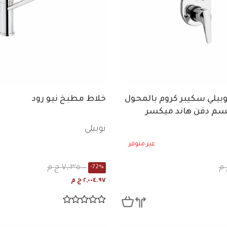
وبيلي سكيبر كروم بالمحول
خلاط مطبخ نيو رود
جسم دفن هاند ميكسر
نوبيلي
غير متوفر
٧,٠٣٥.٠٠ ج م
-72%
٢,٠٠٤.٩٧ ج م