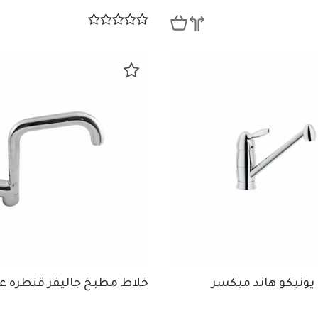
ونيكو هاند ميكسر
خلاط مطبخ جاليفر قنطره عا