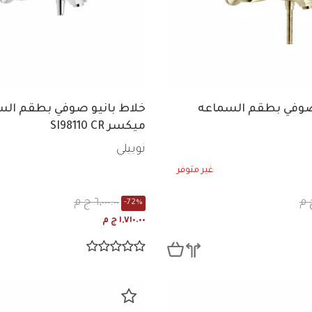
 صوفي بطقم السماعه
خلاط بانيو صوفي بطقم الس
ميكسر SI98110 CR
نوبيلي
غير متوفر
٦,٠٠٠.٠٠ ج م
-72%
١,٧١٠.٠٠ ج م