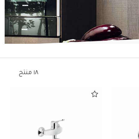
١٨ منتج