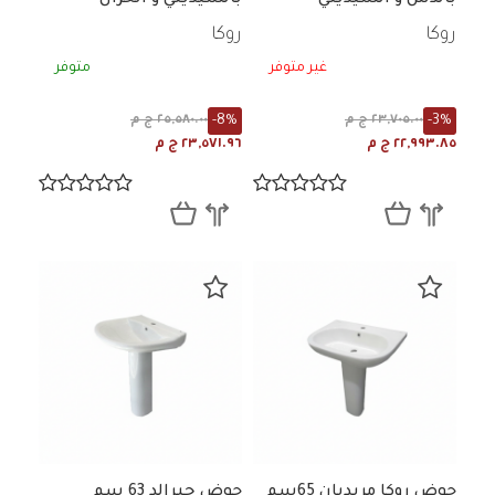
روكا
روكا
غير متوفر
متوفر
-8%
-3%
٢٣,٧٠٥.٠٠ ج م
٢٥,٥٨٠.٠٠ ج م
٢٢,٩٩٣.٨٥ ج م
٢٣,٥٧١.٩٦ ج م
حوض روكا مريديان 65سم
حوض جيرالد 63 سم