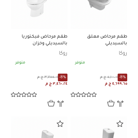
طقم مرحاض معلق
طقم مرحاض فيكتوريا
بالسيديلي
بالسيديلي وخزان
روكا
روكا
متوفر
متوفر
-8%
-8%
٥,١٠٠.٠١ ج م
٣,٧٥٥.٠١ ج م
٤,٦٩٩.٦٥ ج م
٣,٤٦٠.٢٤ ج م