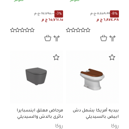
متوفر
متوفر
-3%
-8%
٧,٤٥٩.٩٩ ج م
٦٧,٧٩٥.٠٠ ج م
٦,٨٧٤.٣٨ ج م
٦٥,٧٦١.١٥ ج م
بيديه أمريكا يشمل دش
مرحاض معلق اينسبايرا
ابيض بالسيديلي
دائرى بالدش والسيديلي
روكا
روكا