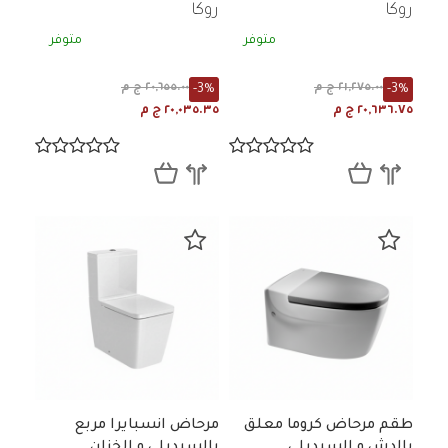
روكا
روكا
متوفر
متوفر
-3%
-3%
٢١,٢٧٥.٠٠ ج م
٢٠,٦٥٥.٠٠ ج م
٢٠,٦٣٦.٧٥ ج م
٢٠,٠٣٥.٣٥ ج م
طقم مرحاض كروما معلق
مرحاض انسبايرا مربع
بالدش و السيديلي
بالسيديلي و الخزان