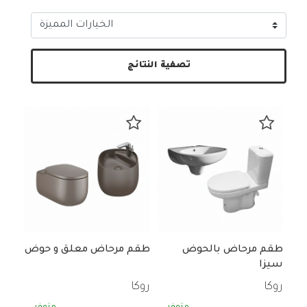
تصفية النتائج
طقم مرحاض بالحوض
طقم مرحاض معلق و حوض
سيزا
روكا
روكا