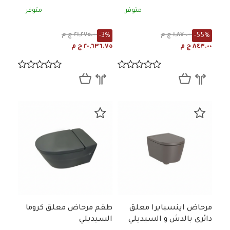
متوفر
متوفر
-3%
-55%
١,٨٧٠.٠٠ ج م
٢١,٢٧٥.٠٠ ج م
٨٤٣.٠٠ ج م
٢٠,٦٣٦.٧٥ ج م
مرحاض اينسبايرا معلق
طقم مرحاض معلق كروما
دائرى بالدش و السيديلي
السيديلي