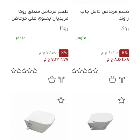
طقم مرحاض كامل جاب
طقم مرحاض معلق روكا
راوند
مريديان يحتوي علي مرحاض
- سيديلي ابيض
روكا
روكا
متوفر
متوفر
-8%
-8%
٩,١٢٠.٠٠ ج م
٧,٨٥٠.٠٠ ج م
٨,٤٠٤.٠٨ ج م
٧,٢٣٣.٧٧ ج م