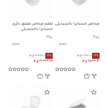
مرحاض انسبايرا بالسيديلي
طقم مرحاض معلق دائرى
انسبايرا بالسيديلي
روكا
روكا
متوفر
متوفر
-8%
-8%
١٦,٨١٠.٠٠ ج م
١٤,٤٦٥.٠٠ ج م
١٥,٤٩٠.٤١ ج م
١٣,٣٢٩.٤٩ ج م