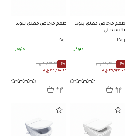
طقم مرحاض معلق بيوند
طقم مرحاض معلق بيوند
بالسيديلي
روكا
روكا
متوفر
متوفر
-3%
-3%
٤٨,٠٦٥.٠٠ ج م
٤٠,٦٣٤.٩٩ ج م
٤٦,٦٢٣.٠٥ ج م
٣٩,٤١٥.٩٤ ج م