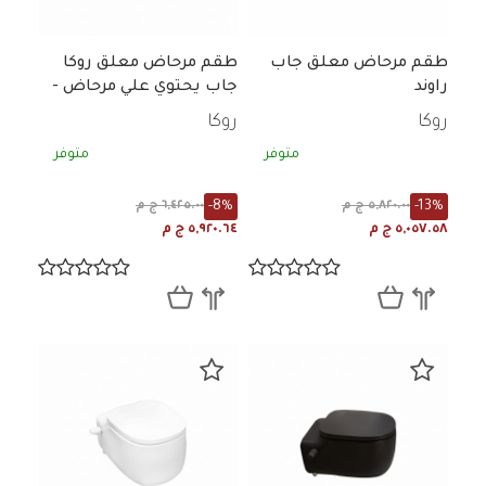
طقم مرحاض معلق جاب
طقم مرحاض معلق روكا
راوند
جاب يحتوي علي مرحاض -
سيديلي ابيض
روكا
روكا
متوفر
متوفر
-8%
-13%
٥,٨٢٠.٠٠ ج م
٦,٤٢٥.٠٠ ج م
٥,٠٥٧.٥٨ ج م
٥,٩٢٠.٦٤ ج م