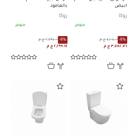
ابيض
بالعامود
روكا
روكا
متوفر
متوفر
-8%
-8%
٤,١٠٥.٠٠ ج م
٢,٤٩٥.٠٠ ج م
٣,٧٨٢.٧٦ ج م
٢,٢٩٩.١٤ ج م