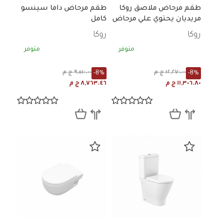
طقم مرحاض ملاصق روكا
طقم مرحاض داما سينسو
مريديان يحتوي علي مرحاض
كامل
- سيديلي - خزان ابيض
روكا
روكا
متوفر
متوفر
-8%
-8%
١٢,٢٧٠.٠٠ ج م
٩,٥١٠.٠٠ ج م
١١,٣٠٦.٨٠ ج م
٨,٧٦٣.٤٦ ج م