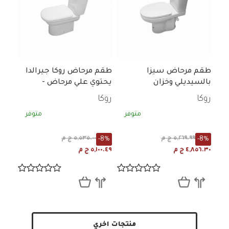
طقم مرحاض سيزا
طقم مرحاض روكا جيرالدا
بالسيديلي وخزان
يحتوي علي مرحاض -
سيديلي - خزان ابيض
روكا
روكا
متوفر
متوفر
-8%
-8%
٥,٢٦٩.٩٩ ج م
٥,٥٣٥.٠٠ ج م
٤,٨٥٦.٣٠ ج م
٥,١٠٠.٤٩ ج م
منتجات اخري