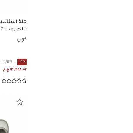
حلة استانلس
900
كوني
١٦,٩٢٩.٠٠ ج م
-21%
١٣,٣٤٨.٥٢ ج م