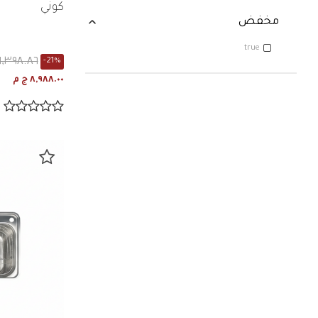
كوني
مخفض
true
١١,٣٩٨.٨٦ ج م
-21%
٨,٩٨٨.٠٠ ج م