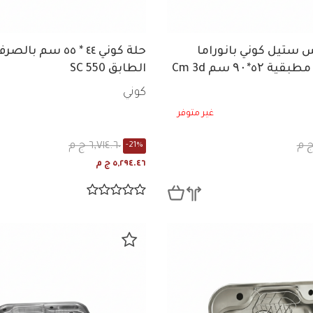
 ستيل كوني بانوراما
حلة كوني ٤٤ * ٥٥ سم
بالصرف + ۳ مطبقية ٥۲*۹۰ سم Cm 3d
الطابق SC 550
كوني
غير متوفر
٦,٧١٤.٦٠ ج م
-21%
٥,٢٩٤.٤٦ ج م