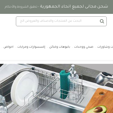
شحن مجانى لجميع انحاء الجمهورية
- تطبق الشروط والأحكام
ت وشاورات
صحي ووحدات
بانيوهات وكبائن
إكسسوارات ومرايات
احواض