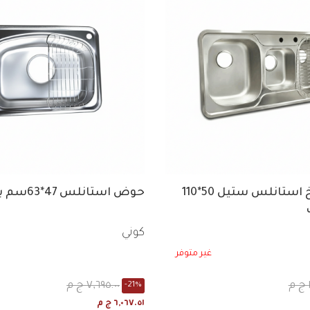
حوض مطبخ استانلس ستيل 50*110
حوض استانلس 47*63سم بالصرف
كوني
غير متوفر
٧,٦٩٥.٠٠ ج م
-21%
٦,٠٦٧.٥١ ج م