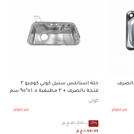
حلة استانلس ستيل كوني كومبو ۲
فتحة بالصرف + ۲ مطبقية ٥۱.٥*۹٥ سم
HD 950
كوني
غير متوفر
غير متوفر
١٣,٦٢٣.٠٠ ج م
-21%
١٠,٧٤١.٧٤ ج م