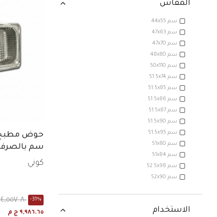
المقاس
44x55 سم
47x63 سم
47x70 سم
48x80 سم
50x110 سم
51.5x74 سم
51.5x85 سم
51.5x86 سم
51.5x87 سم
51.5x90 سم
51.5x95 سم
51x80 سم
سم بالصرف
51x84 سم
كوني
52.5x98 سم
52x90 سم
١٤,٥٥٧.٨٠ ج م
-31%
الاستخدام
٩,٩٨٦.٦٥ ج م