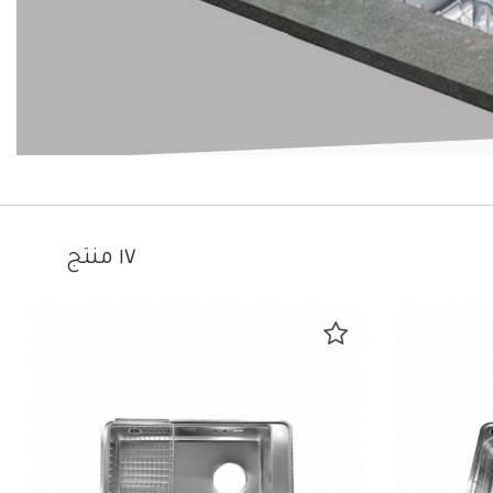
١٧ منتج