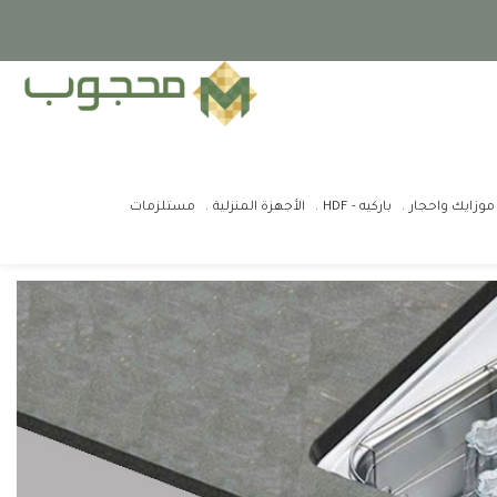
موزايك واحجار
باركيه - HDF
الأجهزة المنزلية
مستلزمات