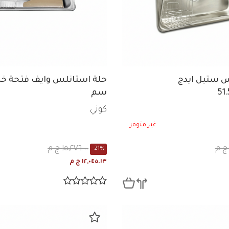
س ستيل ايدج
سم
كوني
غير متوفر
١٥,٢٧٦.٠٠ ج م
-21%
١٢,٠٤٥.١٣ ج م