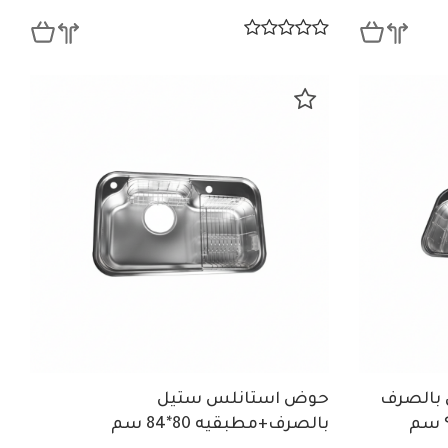
بالصرف
حوض استانلس ستيل
صفايه +۲ مطبقيه ٥۲.٥ * ۹۸ سم
بالصرف+مطبقيه 80*84 سم