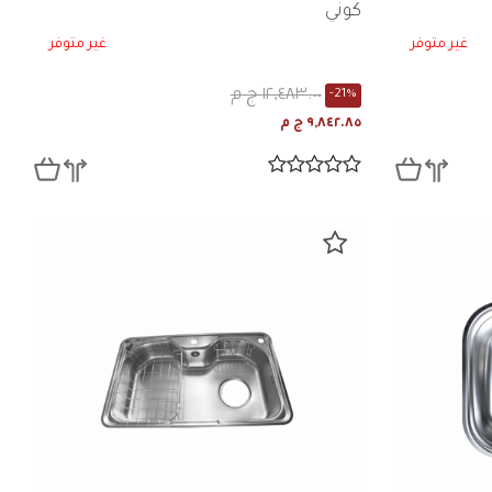
كوني
غير متوفر
غير متوفر
١٢,٤٨٣.٠٠ ج م
-21%
٩,٨٤٢.٨٥ ج م