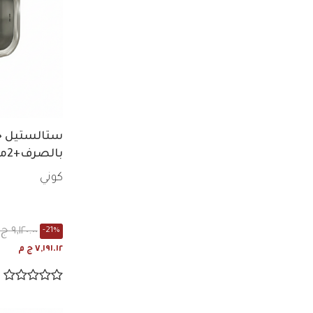
بالصرف+2مطبقيه
كوني
٩,١٢٠.٠٠ ج م
-21%
٧,١٩١.١٢ ج م