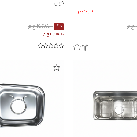
PDS980
كوني
غير متوفر
١٤,٤٧٨.٠٠ ج م
-21%
١١,٤١٥.٩٠ ج م