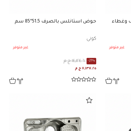
 بالصرف وغطاء
حوض استانلس بالصرف 51.5*85 سم
كوني
غير متوفر
غير متوفر
١٤,١٢٤.٦٠ ج م
-21%
١١,١٣٧.٢٥ ج م