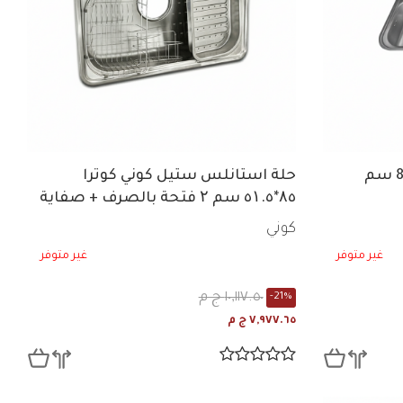
حلة استانلس ستيل كوني كوترا
۸٥*٥۱.٥ سم ۲ فتحة بالصرف + صفاية
+ ۲ مطبقية PDS 850
كوني
غير متوفر
غير متوفر
١٠,١١٧.٥٠ ج م
-21%
٧,٩٧٧.٦٥ ج م