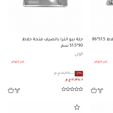
حلة استانلس وايف فتحة خلاط 51.5*86
حلة نيو الترا بالصرف فتحة خلاط
90*51.5 سم
كوني
غير متوفر
غير متوفر
١٥,٣٩٠.٠٠ ج م
-21%
١٢,١٣٥.٠١ ج م