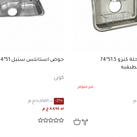
ستالستيل حلة كنزو 51.5*74
حوض استانلس ستيل 51*84 سم
كوني
غير متوفر
١٠,٧٧٣.٠٠ ج م
-21%
٨,٤٩٤.٥١ ج م