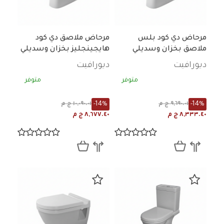
مرحاض دي كود بلس
مرحاض ملاصق دي كود
ملاصق بخزان وسديلي
هايجينجليز بخزان وسديلي
ديورافيت
ديورافيت
متوفر
متوفر
-14%
-14%
٩,٦٩٠.٠١ ج م
١٠,٠٩٠.٠١ ج م
٨,٣٣٣.٤٠ ج م
٨,٦٧٧.٤٠ ج م