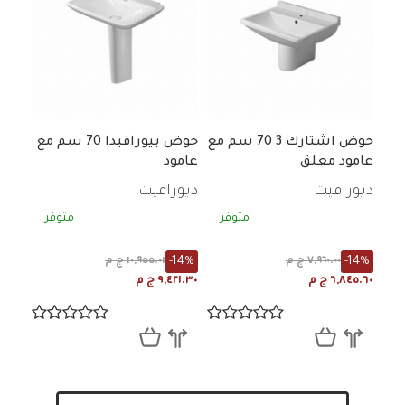
حوض اشتارك 3 70 سم مع
حوض بيورافيدا 70 سم مع
عامود معلق
عامود
ديورافيت
ديورافيت
متوفر
متوفر
-14%
-14%
٧,٩٦٠.٠٠ ج م
١٠,٩٥٥.٠١ ج م
٦,٨٤٥.٦٠ ج م
٩,٤٢١.٣٠ ج م