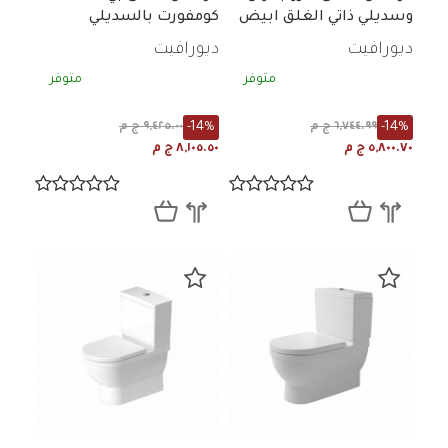
وسديلي ذاتي الغلق ابيض
كومفورت بالسديلي
ديورافيت
ديورافيت
متوفر
متوفر
-14%
-14%
٦,٧٤٤.٩٩ ج م
٩,٤٢٥.٠٠ ج م
٥,٨٠٠.٧٠ ج م
٨,١٠٥.٥٠ ج م