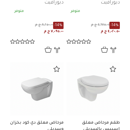
ديورافيت
ديورافيت
متوفر
متوفر
-14%
-14%
٤,٦٧٥.٠١ ج م
٨,٢٥٠.٠٠ ج م
٤,٠٢٠.٥٠ ج م
٧,٠٩٥.٠٠ ج م
طقم مرحاض معلق
مرحاض معلق دي كود بخزان
اسبيس بالسديلي
وسديلي