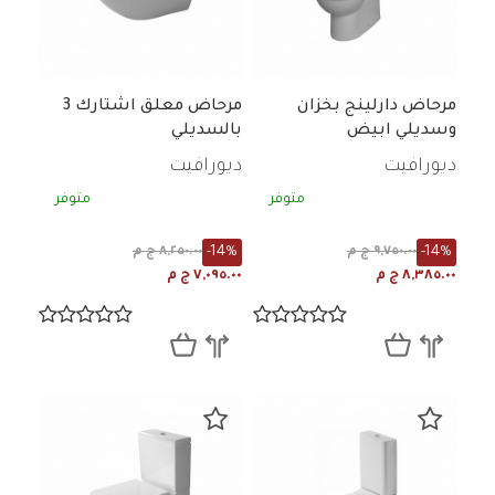
مرحاض دارلينج بخزان
مرحاض معلق اشتارك 3
وسديلي ابيض
بالسديلي
ديورافيت
ديورافيت
متوفر
متوفر
-14%
-14%
٩,٧٥٠.٠٠ ج م
٨,٢٥٠.٠٠ ج م
٨,٣٨٥.٠٠ ج م
٧,٠٩٥.٠٠ ج م