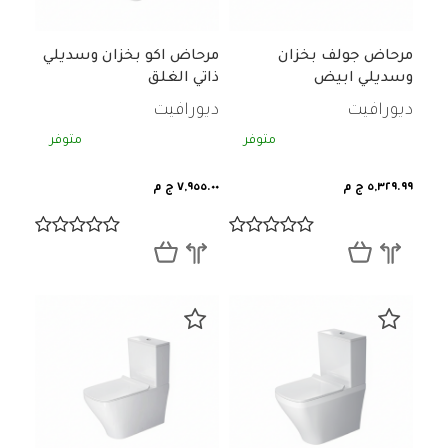
مرحاض جولف بخزان
مرحاض اكو بخزان وسديلي
وسديلي ابيض
ذاتي الغلق
ديورافيت
ديورافيت
متوفر
متوفر
٥,٣٢٩.٩٩ ج م
٧,٩٥٥.٠٠ ج م