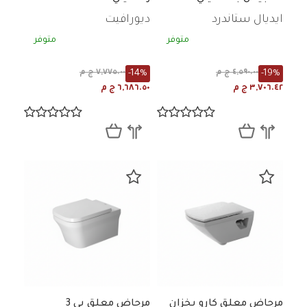
ايديال ستاندرد
ديورافيت
متوفر
متوفر
-14%
-19%
٤,٥٩٠.٠٠ ج م
٧,٧٧٥.٠٠ ج م
٣,٧٠٦.٤٢ ج م
٦,٦٨٦.٥٠ ج م
مرحاض معلق كارو بخزان
مرحاض معلق بي 3