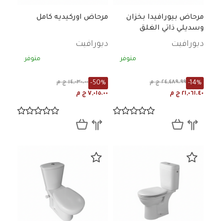
مرحاض بيورافيدا بخزان
مرحاض اوركيديه كامل
وسديلي ذاتي الغلق
ديورافيت
ديورافيت
متوفر
متوفر
-50%
-14%
٢٤,٤٨٩.٩٩ ج م
١٤,٠٣٠.٠٠ ج م
٢١,٠٦١.٤٠ ج م
٧,٠١٥.٠٠ ج م