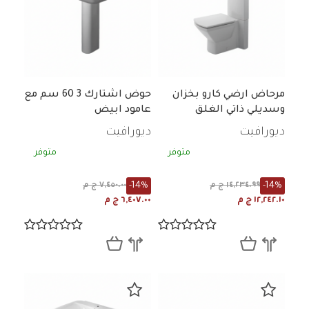
مرحاض ارضي كارو بخزان
حوض اشتارك 3 60 سم مع
وسديلي ذاتي الغلق
عامود ابيض
ديورافيت
ديورافيت
متوفر
متوفر
-14%
-14%
١٤,٢٣٤.٩٩ ج م
٧,٤٥٠.٠٠ ج م
١٢,٢٤٢.١٠ ج م
٦,٤٠٧.٠٠ ج م