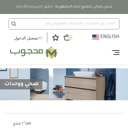
شحن مجانى لجميع انحاء الجمهورية
- تطبق الشروط والأحكام
ENGLISH
تسجيل الدخول
٠
صحي ووحدات
٢٬٥٧٧ منتج