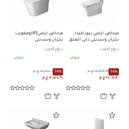
مرحاض ارضي بيورافيدا
مرحاض ارضيB3كومفورت
بخزان وسديلي ذاتي الغلق
بخزان وسديلي
ديورافيت
ديورافيت
متوفر
متوفر
-14%
-14%
٢٤,٤٨٩.٩٩ ج م
١٤,٥٦٥.٠٠ ج م
٢١,٠٦١.٤٠ ج م
١٢,٥٢٥.٩٠ ج م