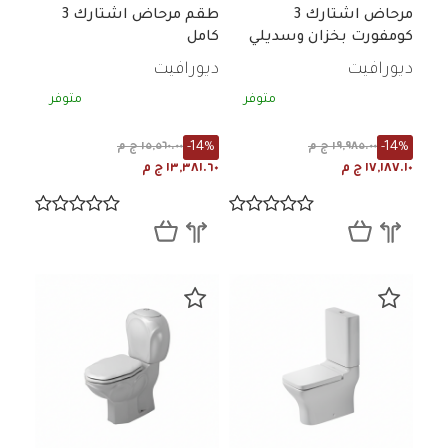
مرحاض اشتارك 3
طقم مرحاض اشتارك 3
كومفورت بخزان وسديلي
كامل
ديورافيت
ديورافيت
متوفر
متوفر
-14%
-14%
١٩,٩٨٥.٠٠ ج م
١٥,٥٦٠.٠٠ ج م
١٧,١٨٧.١٠ ج م
١٣,٣٨١.٦٠ ج م