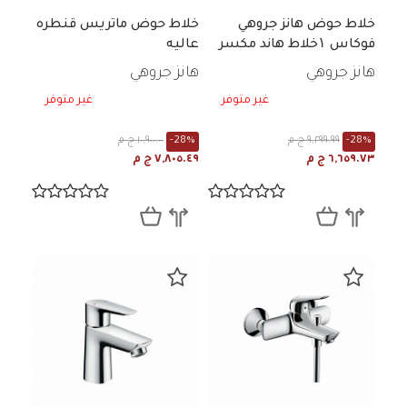
خلاط حوض هانز جروهي
خلاط حوض ماتريس قنطره
فوكاس ۱خلاط هاند مكسر
عاليه
بطابق كروم 31608006
هانز جروهي
هانز جروهي
غير متوفر
غير متوفر
-28%
٩,٢٩٩.٩٩ ج م
-28%
١٠,٩٠٠.٠٠ ج م
٦,٦٥٩.٧٣ ج م
٧,٨٠٥.٤٩ ج م