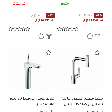
متوفر
غير متوفر
-28%
٣٦,٨٠٠.٠٠ ج م
-28%
٢٥,٦٠٠.٠٠ ج م
٢٦,٣٥٢.٤٨ ج م
١٨,٣٣٢.١٦ ج م
خلاط مطبخ قنطره عالية
خلاط حوض بورفيدا 20 سم
بالدش زر ضاغط تاليس
هاند مكسر