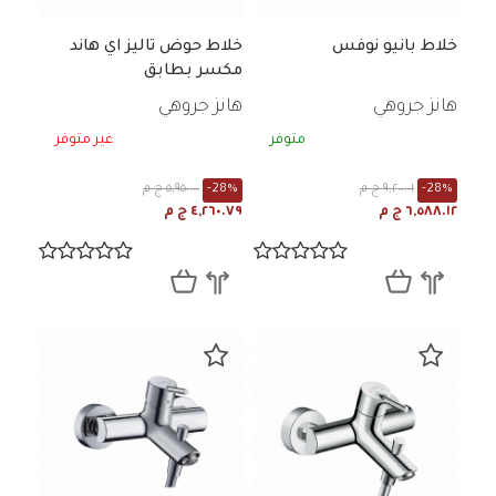
خلاط بانيو نوفس
خلاط حوض تاليز اي هاند
مكسر بطابق
هانز جروهي
هانز جروهي
متوفر
غير متوفر
-28%
٩,٢٠٠.٠١ ج م
-28%
٥,٩٥٠.٠٠ ج م
٦,٥٨٨.١٢ ج م
٤,٢٦٠.٧٩ ج م