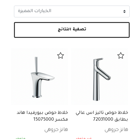
تصفية النتائج
خلاط حوض تاليز اس عالي
خلاط حوض بيورفيدا هاند
بطابق 72031000
مكسر 15075000
هانز جروهي
هانز جروهي