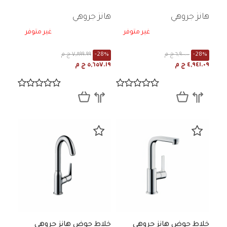
هانز جروهي
هانز جروهي
غير متوفر
غير متوفر
-28%
٦,٩٠٠.٠٠ ج م
-28%
٧,٨٩٩.٩٩ ج م
٤,٩٤١.٠٩ ج م
٥,٦٥٧.١٩ ج م
خلاط حوض هانز جروهي
خلاط حوض هانز جروهي