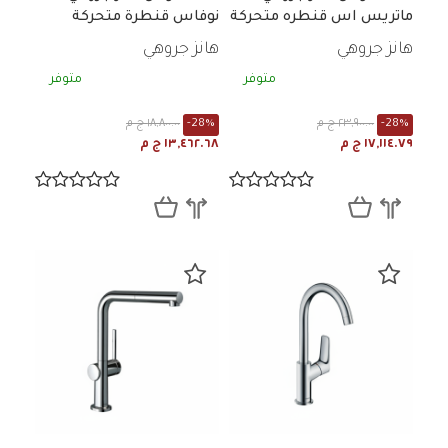
ماتريس اس قنطره متحركة
نوفاس قنطرة متحركة
مقبض جانبي بالطابق كروم
مقبض جانبي بالطابق كروم
هانز جروهي
هانز جروهي
71126000
31159000
متوفر
متوفر
-28%
٢٣,٩٠٠.٠٠ ج م
-28%
١٨,٨٠٠.٠٠ ج م
١٧,١١٤.٧٩ ج م
١٣,٤٦٢.٦٨ ج م