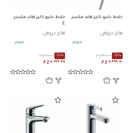
خلاط بانيو تاليز هاند مكسر
خلاط بانيو تاليز هاند مكسر
E
هانز جروهي
هانز جروهي
متوفر
متوفر
-30%
٨,٦٠٠.٠٠ ج م
-30%
٨,١٠٠.٠٠ ج م
٥,٩٩٨.٥٠ ج م
٥,٦٤٩.٧٥ ج م