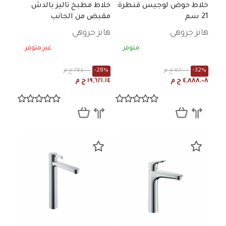
خلاط حوض لوجيس قنطرة
خلاط مطبخ تاليز بالدش
21 سم
مقبض من الجانب
هانز جروهي
هانز جروهي
متوفر
غير متوفر
-32%
٧,٢٠٠.٠٠ ج م
-28%
٢٧,٤٠٠.٠٠ ج م
٤,٨٨٨.٠٨ ج م
١٩,٦٢١.١٤ ج م