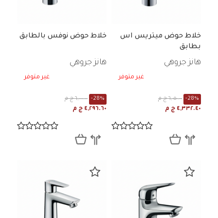
خلاط حوض ميتريس اس
خلاط حوض نوفس بالطابق
بطابق
هانز جروهي
هانز جروهي
غير متوفر
غير متوفر
-28%
٦,٠٥٠.٠٠ ج م
-28%
٦,٠٠٠.٠٠ ج م
٤,٣٣٢.٤٠ ج م
٤,٢٩٦.٦٠ ج م