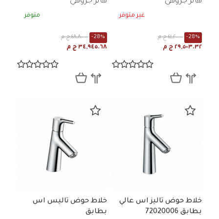
هانز جروهي
هانز جروهي
غير متوفر
متوفر
-28%
٤١,٢٠٠.٠٠ ج م
-28%
٤٨,٨٠٠.٠٠ ج م
٢٩,٥٠٣.٣٢ ج م
٣٤,٩٤٥.٦٨ ج م
خلاط حوض تاليز اس عالي
خلاط حوض تاليس اس
بطابق 72020006
بطابق