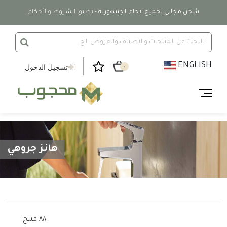
شحن مجانى لجميع انحاء الجمهورية
- تطبق الشروط والأحكام
ENGLISH
تسجيل الدخول
٠
هانز جروهي
٨٨ منتج