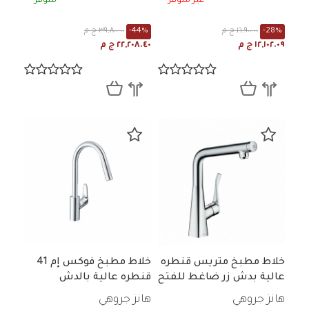
غير متوفر
متوفر
-28%
١٦,٩٠٠.٠٠ ج م
-44%
٣٩,٨٠٠.٠٠ ج م
١٢,١٠٢.٠٩ ج م
٢٢,٢٠٨.٤٠ ج م
خلاط مطبخ متريس قنطره
خلاط مطبخ فوكس إم 41
عالية بدش زر ضاغط للفتح
قنطره عالية بالدش
هانز جروهي
هانز جروهي