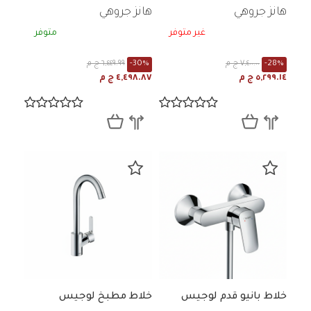
هانز جروهي
هانز جروهي
غير متوفر
متوفر
-28%
٧,٤٠٠.٠٠ ج م
-30%
٦,٤٤٩.٩٩ ج م
٥,٢٩٩.١٤ ج م
٤,٤٩٨.٨٧ ج م
خلاط بانيو قدم لوجيس
خلاط مطبخ لوجيس