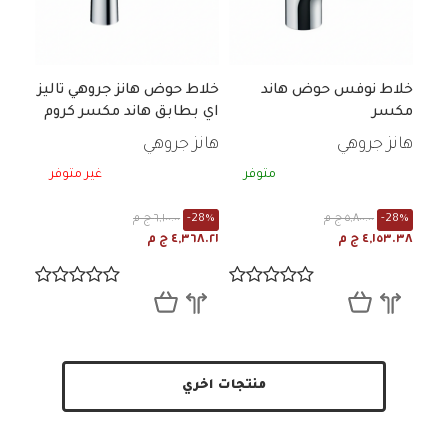
خلاط نوفس حوض هاند
خلاط حوض هانز جروهي تاليز
مكسر
اي بطابق هاند مكسر كروم
71710006
هانز جروهي
هانز جروهي
متوفر
غير متوفر
-28%
٥,٨٠٠.٠٠ ج م
-28%
٦,١٠٠.٠٠ ج م
٤,١٥٣.٣٨ ج م
٤,٣٦٨.٢١ ج م
منتجات اخري