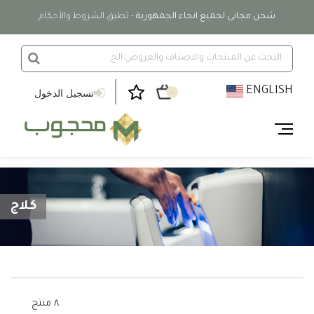
شحن مجانى لجميع انحاء الجمهورية
- تطبق الشروط والأحكام
ENGLISH
تسجيل الدخول
٠
كلاج
٨ منتج