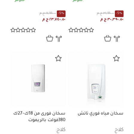
متوفر
متوفر
-5%
٣١,٩٩٠.٠٠ ج م
-5%
٢٤,٩٩٠.٠٠ ج م
٣٠,٣٩٠.٥٠ ج م
٢٣,٧٤٠.٥٠ ج م
سخان مياه فوري تاتش
سخان فورى من 18ك-27ك
380فولت بالريموت
كلاج
كلاج