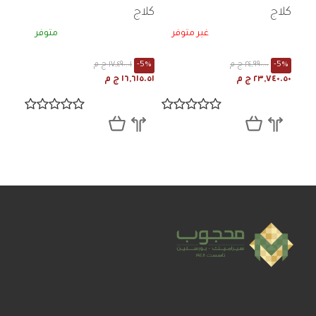
كلاج
كلاج
غير متوفر
متوفر
-5%
٢٤,٩٩٠.٠٠ ج م
-5%
١٧,٤٩٠.٠١ ج م
٢٣,٧٤٠.٥٠ ج م
١٦,٦١٥.٥١ ج م