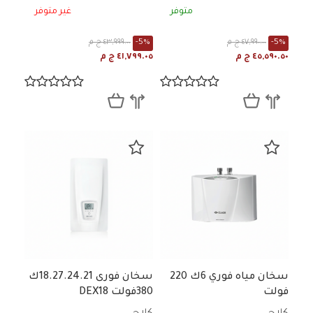
متوفر
غير متوفر
-5%
٤٧,٩٩٠.٠٠ ج م
-5%
٤٣,٩٩٩.٠٠ ج م
٤٥,٥٩٠.٥٠ ج م
٤١,٧٩٩.٠٥ ج م
سخان مياه فوري 6ك 220
سخان فورى 18.27.24.21ك
فولت
380فولت DEX18