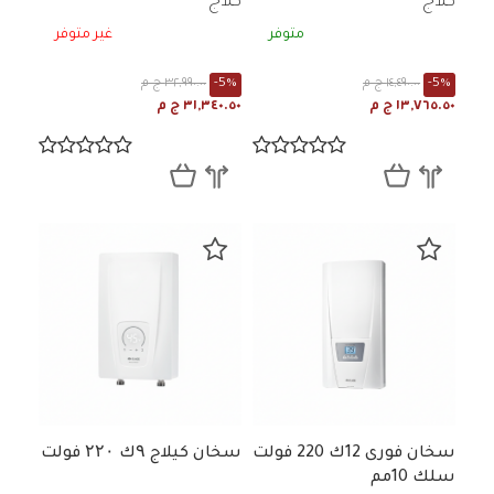
كلاج
كلاج
متوفر
غير متوفر
-5%
١٤,٤٩٠.٠٠ ج م
-5%
٣٢,٩٩٠.٠٠ ج م
١٣,٧٦٥.٥٠ ج م
٣١,٣٤٠.٥٠ ج م
سخان فورى 12ك 220 فولت
سخان كيلاج ۹ك ۲۲۰ فولت
سلك 10مم