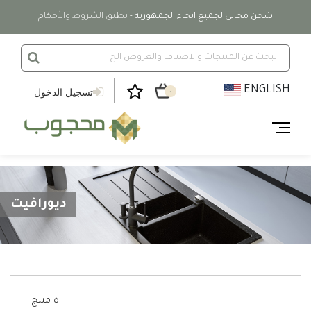
شحن مجانى لجميع انحاء الجمهورية
- تطبق الشروط والأحكام
ENGLISH
تسجيل الدخول
٠
ديورافيت
٥ منتج