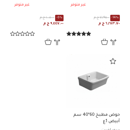
غير متوفر
غير متوفر
-14%
٧,٢٩٥.٠٠ ج م
-6%
١٠,٠٥٠.٠٠ ج م
٦,٢٧٣.٧٠ ج م
٩,٤٤٧.٠٠ ج م
حوض مطبخ 60*40 سم
أبيض 1ع