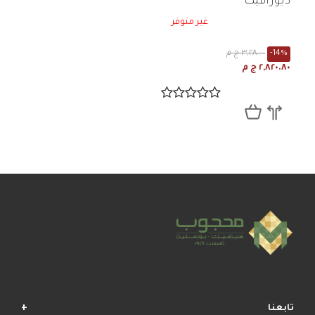
ديورافيت
غير متوفر
-14%
٣,٢٨٠.٠٠ ج م
٢,٨٢٠.٨٠ ج م
تابعنا