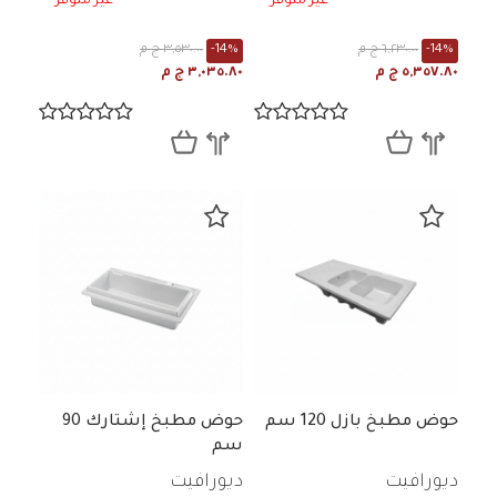
غير متوفر
غير متوفر
-14%
٦,٢٣٠.٠٠ ج م
-14%
٣,٥٣٠.٠٠ ج م
٥,٣٥٧.٨٠ ج م
٣,٠٣٥.٨٠ ج م
حوض مطبخ بازل 120 سم
حوض مطبخ إشتارك 90
سم
ديورافيت
ديورافيت