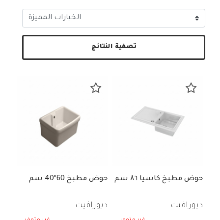
تصفية النتائج
حوض مطبخ كاسيا ۸٦ سم
حوض مطبخ 60*40 سم
ديورافيت
ديورافيت