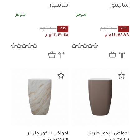
سانيبيور
سانيبيور
متوفر
متوفر
-28%
١٩,٨٠٠.٠٠ ج م
-28%
١٦,٨٠٠.٠٠ ج م
١٤,١٧٨.٧٨ ج م
١٢,٠٣٠.٤٨ ج م
احواض ديكور جاردنر
احواض ديكور جاردنر