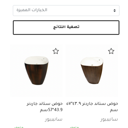
تصفية النتائج
حوض ستاند جاردنر ٤۳.۹*٥۷
حوض ستاند جاردنر
سم
43.9*57سم
سانيبيور
سانيبيور