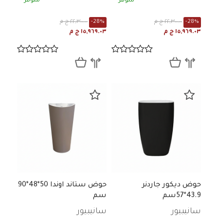
متوفر
متوفر
-28%
٢٢,٣٠٠.٠٠ ج م
-28%
٢٢,٣٠٠.٠٠ ج م
١٥,٩٦٩.٠٣ ج م
١٥,٩٦٩.٠٣ ج م
حوض ديكور جاردنر
حوض ستاند اوندا 50*48*90
43.9*57سم
سم
سانيبيور
سانيبيور