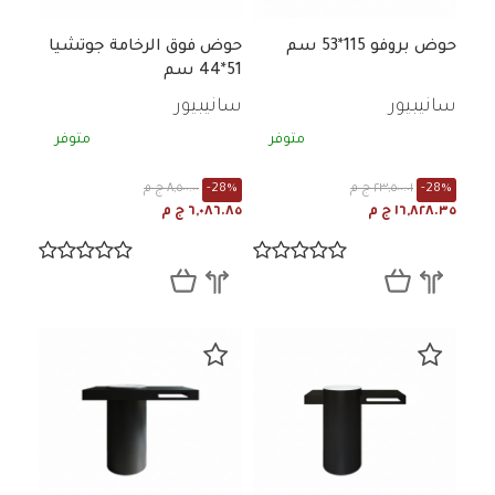
حوض بروفو 115*53 سم
حوض فوق الرخامة جوتشيا
51*44 سم
سانيبيور
سانيبيور
متوفر
متوفر
-28%
٢٣,٥٠٠.٠١ ج م
-28%
٨,٥٠٠.٠٠ ج م
١٦,٨٢٨.٣٥ ج م
٦,٠٨٦.٨٥ ج م