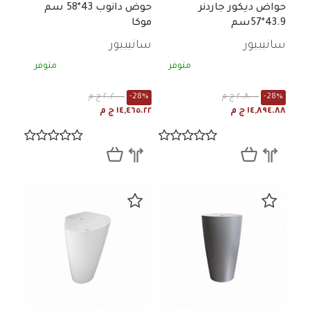
حواض ديكور جاردنر
حوض دانوب 43*58 سم
43.9*57سم
موكا
سانيبيور
سانيبيور
متوفر
متوفر
-28%
٢٠,٨٠٠.٠٠ ج م
-28%
٢٠,٢٠٠.٠٠ ج م
١٤,٨٩٤.٨٨ ج م
١٤,٤٦٥.٢٢ ج م