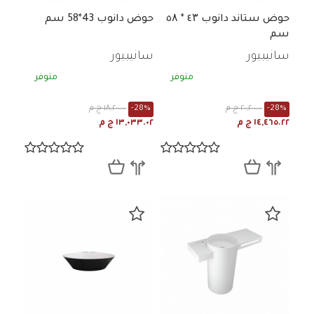
حوض ستاند دانوب ٤۳ * ٥۸
حوض دانوب 43*58 سم
سم
سانيبيور
سانيبيور
متوفر
متوفر
-28%
٢٠,٢٠٠.٠٠ ج م
-28%
١٨,٢٠٠.٠٠ ج م
١٤,٤٦٥.٢٢ ج م
١٣,٠٣٣.٠٢ ج م