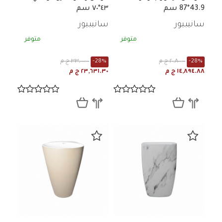
43.9*87 سم
٤٣*٧٠ سم
سانيبيور
سانيبيور
متوفر
متوفر
-28%
٢٠,٨٠٠.٠٠ ج م
-28%
٣٣,٠٠٠.٠٠ ج م
١٤,٨٩٤.٨٨ ج م
٢٣,٦٣١.٣٠ ج م