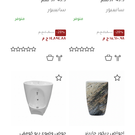
43.9*57سم
43.9*57 سم
سانيبيور
سانيبيور
متوفر
متوفر
-28%
٢١,٨٠٠.٠٠ ج م
-28%
٢٠,٨٠٠.٠٠ ج م
١٥,٦١٠.٩٨ ج م
١٤,٨٩٤.٨٨ ج م
احواض ديكور جاردنر
حوض وضوء ديو كومفي