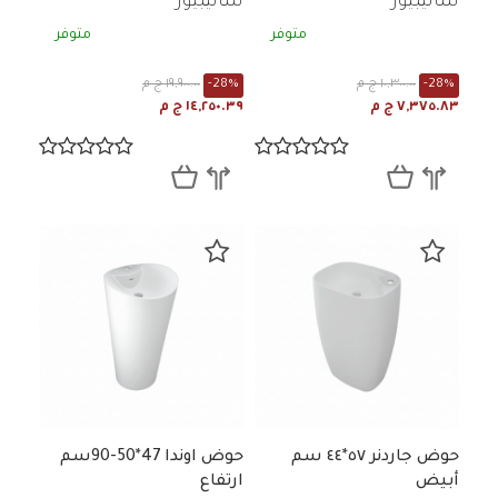
سانيبيور
سانيبيور
متوفر
متوفر
-28%
١٠,٣٠٠.٠٠ ج م
-28%
١٩,٩٠٠.٠٠ ج م
٧,٣٧٥.٨٣ ج م
١٤,٢٥٠.٣٩ ج م
حوض جاردنر ٥٧*٤٤ سم
حوض اوندا 47*50-90سم
أبيض
ارتفاع