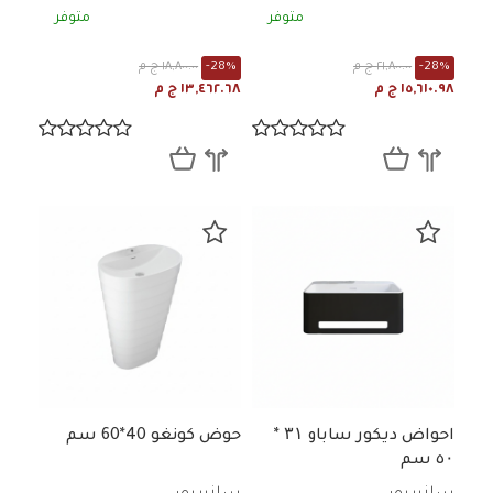
متوفر
متوفر
-28%
٢١,٨٠٠.٠٠ ج م
-28%
١٨,٨٠٠.٠٠ ج م
١٥,٦١٠.٩٨ ج م
١٣,٤٦٢.٦٨ ج م
احواض ديكور ساباو ۳۱ *
حوض كونغو 40*60 سم
٥۰ سم