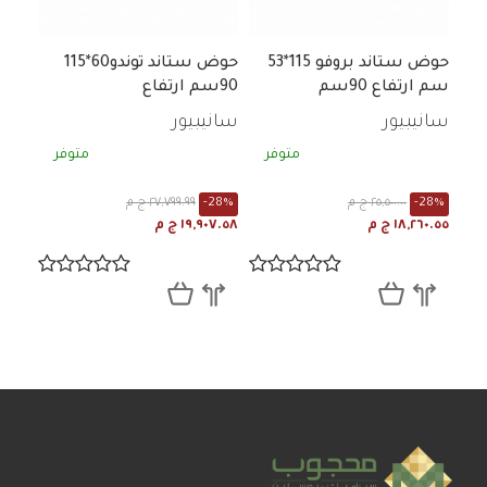
حوض ستاند بروفو 115*53
حوض ستاند توندو60*115
سم ارتفاع 90سم
90سم ارتفاع
سانيبيور
سانيبيور
متوفر
متوفر
-28%
٢٥,٥٠٠.٠٠ ج م
-28%
٢٧,٧٩٩.٩٩ ج م
١٨,٢٦٠.٥٥ ج م
١٩,٩٠٧.٥٨ ج م