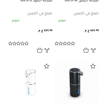
صبانة ابيض GN19-W
صبانة اسود GN19-B
صنع في الصين
صنع في الصين
متوفر
متوفر
٧٤٩.٩٩ ج م
٧٤٩.٩٩ ج م