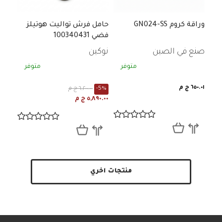
وراقة كروم GN024-SS
حامل فرش تواليت هوتيلز
فضي 100340431
صنع في الصين
نوكين
متوفر
متوفر
٦٥٠.٠١ ج م
-5%
٦,٢٠٠.٠٠ ج م
٥,٨٩٠.٠٠ ج م
منتجات اخري