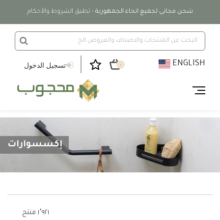
شحن مجانى لجميع انحاء الجمهورية
- تطبق الشروط والأحكام
ENGLISH
تسجيل الدخول
٠
إكسسوارات
١٬٩٢١ منتج