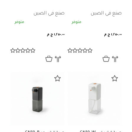
صنع في الصين
صنع في الصين
متوفر
متوفر
١,٢٥٠.٠٠ ج م
١,٢٥٠.٠٠ ج م