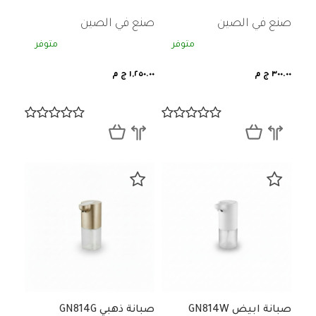
صنع في الصين
صنع في الصين
متوفر
متوفر
٣٠٠.٠٠ ج م
١,٢٥٠.٠٠ ج م
صبانة ابيض GN814W
صبانة ذهبي GN814G