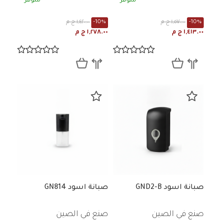
متوفر
متوفر
-10%
١,٥٧٠.٠٠ ج م
-10%
١,٤٢٠.٠٠ ج م
١,٤١٣.٠٠ ج م
١,٢٧٨.٠٠ ج م
صبانة اسود GND2-B
صبانة اسود GN814
صنع في الصين
صنع في الصين