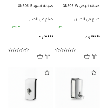
صبانة ابيض GN806-W
صبانة اسود GN806-B
صنع في الصين
صنع في الصين
متوفر
متوفر
٧٤٩.٩٩ ج م
٧٤٩.٩٩ ج م