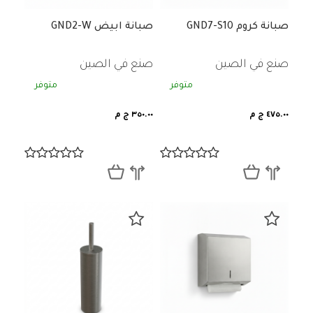
صبانة كروم GND7-S10
صبانة ابيض GND2-W
صنع في الصين
صنع في الصين
متوفر
متوفر
٤٧٥.٠٠ ج م
٣٥٠.٠٠ ج م