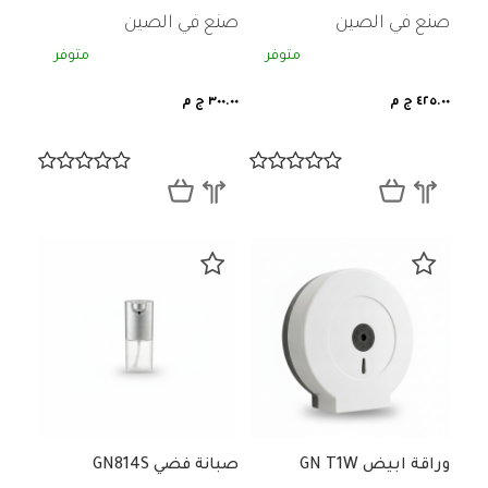
صنع في الصين
صنع في الصين
متوفر
متوفر
٤٢٥.٠٠ ج م
٣٠٠.٠٠ ج م
وراقة ابيض GN T1W
صبانة فضي GN814S