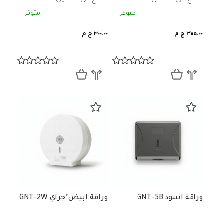
متوفر
متوفر
٣٧٥.٠٠ ج م
٣٠٠.٠٠ ج م
وراقة اسود GNT-5B
وراقة ابيض*جراي GNT-2W