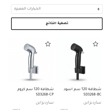
تصفية النتائج
شطافة 120 سم اسود
شطافة 120 سم كروم
SD3268-CP
SD3268-BC
سارديزاين
سارديزاين