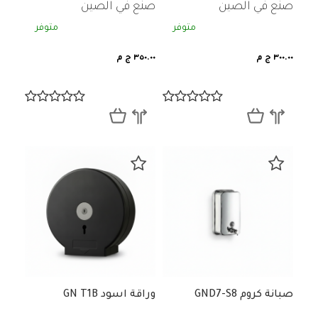
صنع في الصين
صنع في الصين
متوفر
متوفر
٣٠٠.٠٠ ج م
٣٥٠.٠٠ ج م
صبانة كروم GND7-S8
وراقة اسود GN T1B