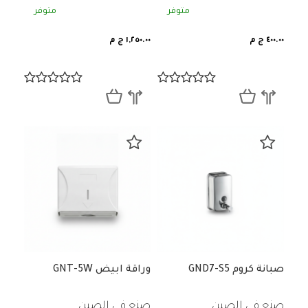
متوفر
متوفر
٤٠٠.٠٠ ج م
١,٢٥٠.٠٠ ج م
صبانة كروم GND7-S5
وراقة ابيض GNT-5W
صنع في الصين
صنع في الصين