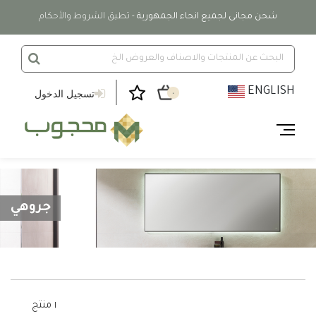
شحن مجانى لجميع انحاء الجمهورية
- تطبق الشروط والأحكام
ENGLISH
تسجيل الدخول
٠
جروهي
١ منتج