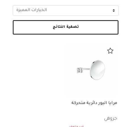
تصفية النتائج
مرايا اليور دائرية متحركة
جروهي