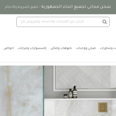
شحن مجانى لجميع انحاء الجمهورية
- تطبق الشروط والأحكام
ت وشاورات
صحي ووحدات
بانيوهات وكبائن
إكسسوارات ومرايات
احواض