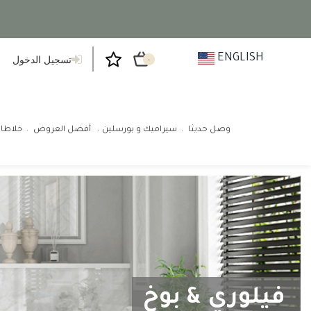
ENGLISH
تسجيل الدخول
٠
وصل حديثا
سيراميك و بورسلين
أفضل العروض
خلاطا
فيلوري & بوخ