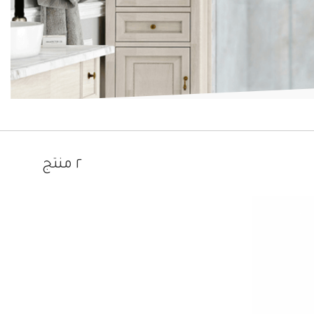
٢ منتج