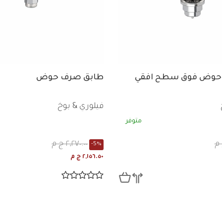
حوض فوق سطح افقي
طابق صرف حوض
فيلوري & بوخ
متوفر
٢,٢٧٠.٠٠ ج م
-5%
٢,١٥٦.٥٠ ج م