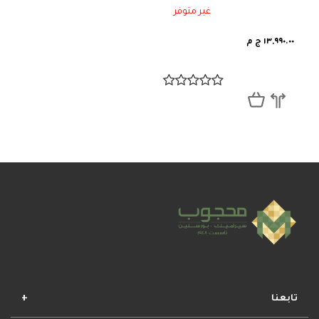
غير متوفر
١٣,٩٩٠.٠٠ ج م
تابعنا