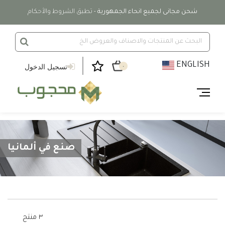
شحن مجانى لجميع انحاء الجمهورية
- تطبق الشروط والأحكام
ENGLISH
تسجيل الدخول
٠
صنع في ألمانيا
٣ منتج