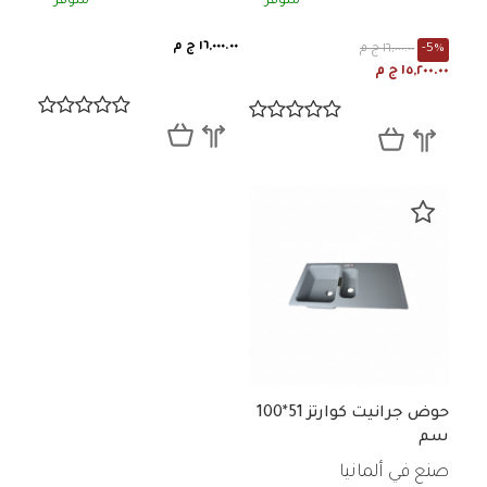
متوفر
متوفر
١٦,٠٠٠.٠٠ ج م
-5%
١٦,٠٠٠.٠٠ ج م
١٥,٢٠٠.٠٠ ج م
حوض جرانيت كوارتز 51*100
سم
صنع في ألمانيا