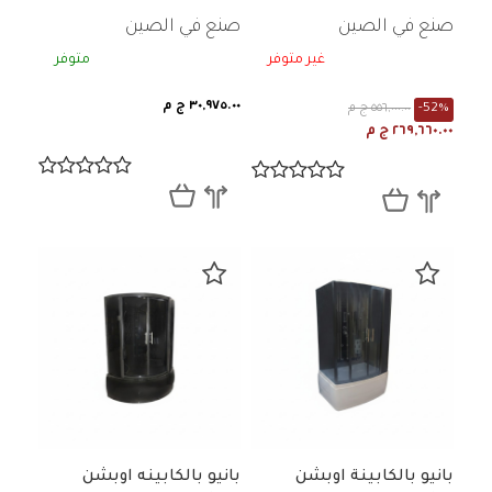
192*215سم
صنع في الصين
صنع في الصين
غير متوفر
متوفر
٣٠,٩٧٥.٠٠ ج م
-52%
٥٥٦,٠٠٠.٠٠ ج م
٢٦٩,٦٦٠.٠٠ ج م
بانيو بالكابينة اوبشن
بانيو بالكابينه اوبشن