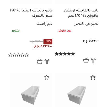
بانيو بالكابينه اوبشن
بانيو بالجانب ايمليا 70*150
جاكوزى 85* 170سم
سم بالصرف
صنع في الصين
ديورافيت
غير متوفر
متوفر
٤٢,٥٦٠.٠٠ ج م
-20%
١٧,٩٢٠.٠٠ ج م
١٤,٣٣٦.٠٠ ج م