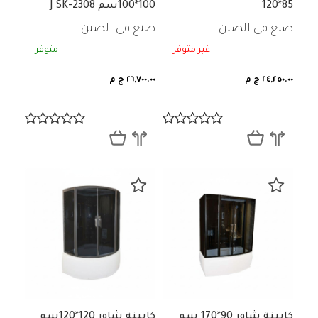
85*120
100*100سم J SK-2308
صنع في الصين
صنع في الصين
غير متوفر
متوفر
٢٤,٢٥٠.٠٠ ج م
٢٦,٧٠٠.٠٠ ج م
كابينة شاور 90*170 سم
كابينة شاور 120*120سم