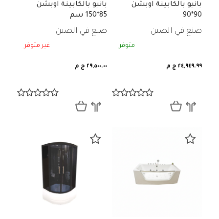
بانيو بالكابينة اوبشن
بانيو بالكابينة اوبشن
90*90
85*150 سم
صنع في الصين
صنع في الصين
متوفر
غير متوفر
٢٤,٩٤٩.٩٩ ج م
٢٩,٥٠٠.٠٠ ج م