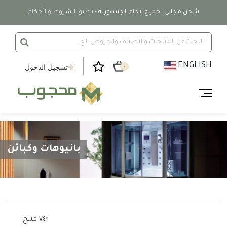
شحن مجانى لجميع انحاء الجمهورية
- تطبق الشروط والأحكام
ENGLISH
تسجيل الدخول
٠
بانيوهات وكبائن
٧٤٩ منتج