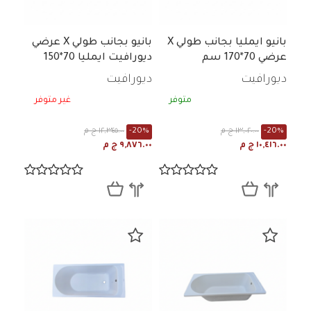
بانيو ايمليا بجانب طولي X
بانيو بجانب طولي X عرضي
عرضي 70*170 سم
ديورافيت ايمليا 70*150
سم ابيض
ديورافيت
ديورافيت
متوفر
غير متوفر
-20%
١٣,٠٢٠.٠٠ ج م
-20%
١٢,٣٤٥.٠٠ ج م
١٠,٤١٦.٠٠ ج م
٩,٨٧٦.٠٠ ج م