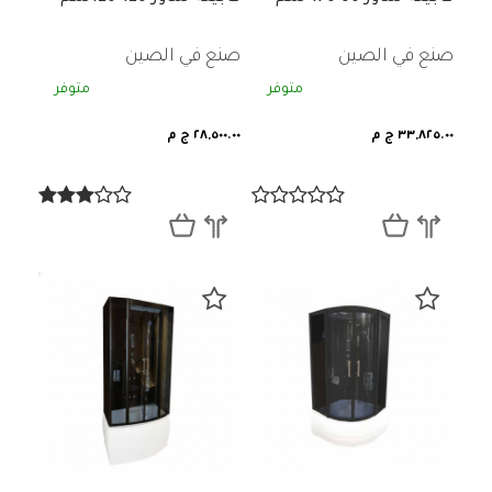
صنع في الصين
صنع في الصين
متوفر
متوفر
٣٣,٨٢٥.٠٠ ج م
٢٨,٥٠٠.٠٠ ج م