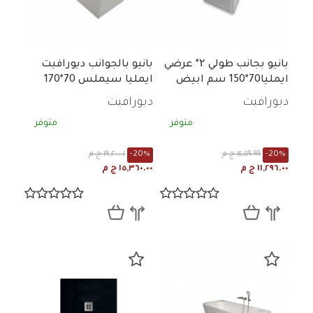
بانيو بجانب طولي ۲* عرضي
بانيو بالجوانب ديورافيت
ايمليا70*150 سم ابيض
ايمليا سيملس 70*170
سم والصرف ابيض
ديورافيت
ديورافيت
80712100099
متوفر
متوفر
-20%
١٤,١١٩.٩٩ ج م
-20%
١٩,٢٠٠.٠١ ج م
١١,٢٩٦.٠٠ ج م
١٥,٣٦٠.٠٠ ج م