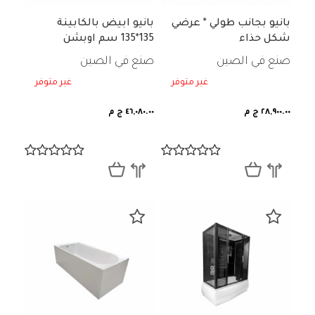
بانيو بجانب طولي * عرضي
بانيو ابيض بالكابينة
شكل حذاء
135*135 سم اوبشن
صنع في الصين
صنع في الصين
غير متوفر
غير متوفر
٢٨,٩٠٠.٠٠ ج م
٤٦,٠٨٠.٠٠ ج م