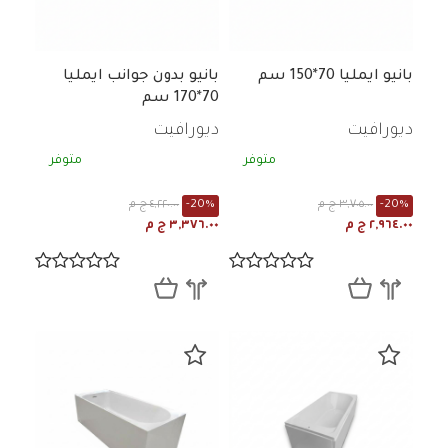
بانيو ايمليا 70*150 سم
بانيو بدون جوانب ايمليا
70*170 سم
ديورافيت
ديورافيت
متوفر
متوفر
-20%
٣,٧٠٥.٠٠ ج م
-20%
٤,٢٢٠.٠٠ ج م
٢,٩٦٤.٠٠ ج م
٣,٣٧٦.٠٠ ج م