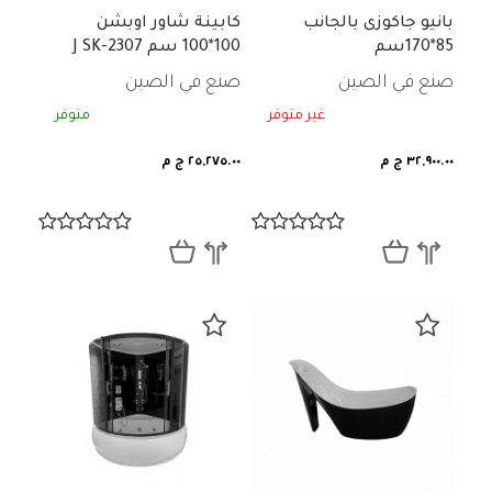
بانيو جاكوزى بالجانب
كابينة شاور اوبشن
85*170سم
100*100 سم J SK-2307
صنع في الصين
صنع في الصين
غير متوفر
متوفر
٣٢,٩٠٠.٠٠ ج م
٢٥,٢٧٥.٠٠ ج م