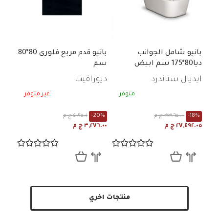
بانيو شامل الجوانب
بانيو قدم مربع فلورى 80*80
ديا80*175 سم ابيض
سم
GA25501
ايديال ستاندرد
ديورافيت
متوفر
غير متوفر
-18%
٣٣,٦٥٠.٠٠ ج م
-20%
٤,٠٩٥.٠١ ج م
٢٧,٤٩٢.٠٥ ج م
٣,٢٧٦.٠٠ ج م
منتجات اخري