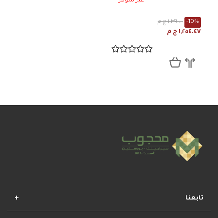
غير متوفر
-10%
١,٣٩٠.٠٠ ج م
١,٢٥٤.٤٧ ج م
تابعنا