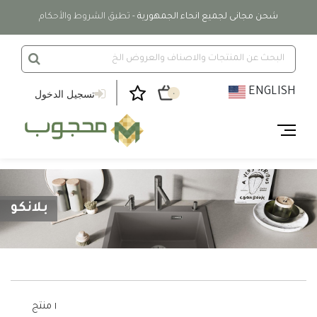
شحن مجانى لجميع انحاء الجمهورية
- تطبق الشروط والأحكام
ENGLISH
تسجيل الدخول
٠
بلانكو
١ منتج