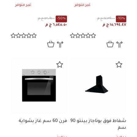
غير متوفر
غير متوفر
-10%
١٧,٣٩٠.٠٠ ج م
-50%
١٣,٠٩١.٠٠ ج م
١٥,٦٩٤.٤٧ ج م
٦,٥٤٥.٥٠ ج م
شفاط فوق بوتاجاز بينتو 90
فرن 60 سم غاز بشواية
سم