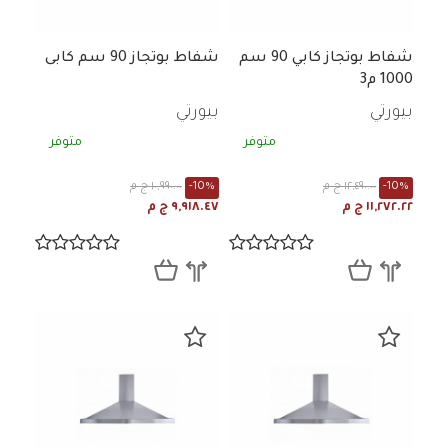
شفاط بوتجاز كابي 90 سم
شفاط بوتجاز 90 سم كابى
1000 م3
بيورتي
بيورتي
متوفر
متوفر
-10%
١٢,٤٩٠.٠٠ ج م
-10%
١٠,٩٩٠.٠٠ ج م
١١,٢٧٢.٢٢ ج م
٩,٩١٨.٤٧ ج م