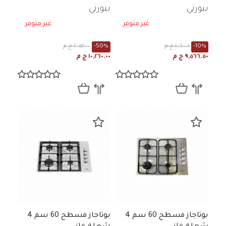
بيورتي
بيورتي
غير متوفر
غير متوفر
-10%
١٠,٦٠٠.٠١ ج م
-50%
٢٠,٥٢٠.٠٠ ج م
٩,٥٦٦.٥٠ ج م
١٠,٢٦٠.٠٠ ج م
بوتاجاز مسطح 60 سم 4
بوتاجاز مسطح 60 سم 4