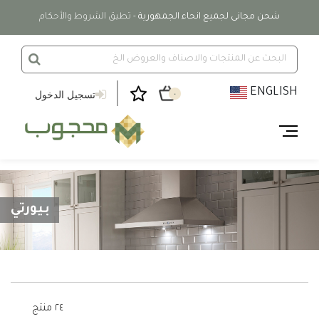
شحن مجانى لجميع انحاء الجمهورية
- تطبق الشروط والأحكام
ENGLISH
تسجيل الدخول
٠
بيورتي
٢٤ منتج