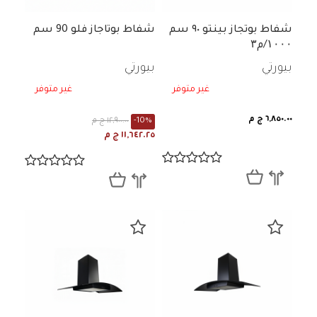
شفاط بوتجاز بينتو ٩٠ سم
شفاط بوتاجاز فلو 90 سم
۱۰۰۰/م۳
بيورتي
بيورتي
غير متوفر
غير متوفر
٦,٨٥٠.٠٠ ج م
-10%
١٢,٩٠٠.٠٠ ج م
١١,٦٤٢.٢٥ ج م