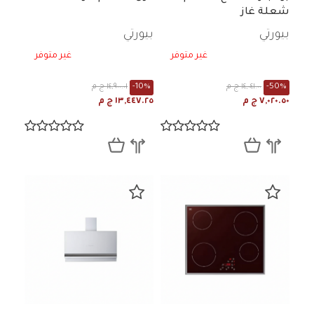
شعلة غاز
بيورتي
بيورتي
غير متوفر
غير متوفر
-50%
١٤,٠٤١.٠٠ ج م
-10%
١٤,٩٠٠.٠١ ج م
٧,٠٢٠.٥٠ ج م
١٣,٤٤٧.٢٥ ج م