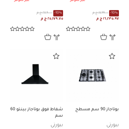
غير متوفر
غير متوفر
-10%
١٧,٩٩٠.٠٠ ج م
-10%
٢٧,٩٠٠.٠٠ ج م
١٦,٢٣٥.٩٧ ج م
٢٥,١٧٩.٧٥ ج م
بوتاجاز 90 سم مسطح
شفاط فوق بوتاجاز بينتو 60
سم
بيورتي
بيورتي