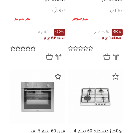
شعلة غاز
شعلة غاز
بيورتي
بيورتي
غير متوفر
غير متوفر
-50%
١٣,٠٩١.٠٠ ج م
-50%
١٤,٦١١.٠٠ ج م
٦,٥٤٥.٥٠ ج م
٧,٣٠٥.٥٠ ج م
بوتاجاز مسطح 60 سم 4
فرن 60 سم 5 رف