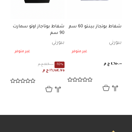
شفاط بوتجاز بينتو 60 سم
شفاط بوتاجاز اوتو سمارت
90 سم
بيورتي
بيورتي
غير متوفر
غير متوفر
٤,٦٥٠.٠٠ ج م
-10%
١٧,٩٠٠.٠٠ ج م
١٦,١٥٤.٧٥ ج م