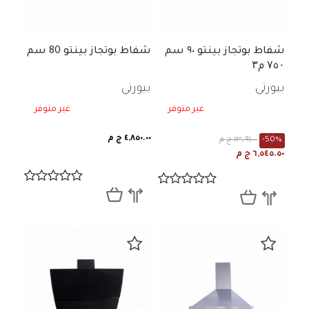
شفاط بوتجاز بينتو ٩٠ سم
شفاط بوتجاز بينتو 80 سم
۷٥۰ م۳
بيورتي
بيورتي
غير متوفر
غير متوفر
٤,٨٥٠.٠٠ ج م
-50%
١٣,٠٩١.٠٠ ج م
٦,٥٤٥.٥٠ ج م