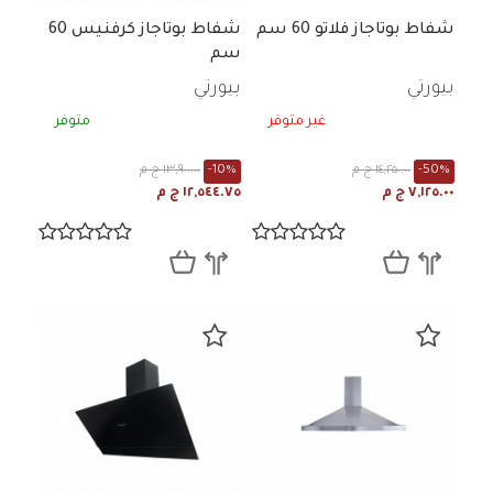
شفاط بوتاجاز فلاتو 60 سم
شفاط بوتاجاز كرفنيس 60
سم
بيورتي
بيورتي
غير متوفر
متوفر
-50%
١٤,٢٥٠.٠٠ ج م
-10%
١٣,٩٠٠.٠٠ ج م
٧,١٢٥.٠٠ ج م
١٢,٥٤٤.٧٥ ج م