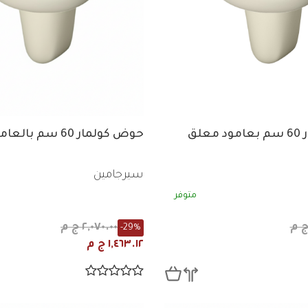
علق
حوض كولمار 60 سم بالعامود
سيرجامين
متوفر
٢,٠٧٠.٠٠ ج م
-29%
١,٤٦٣.١٢ ج م