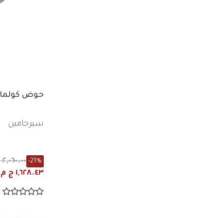
حوض كولمار 60 سم بعامود م
سيرجامين
٢,٠٦٠.٠٠ ج م
-21%
١,٦٢٨.٤٣ ج م