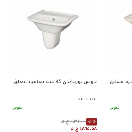
حوض نورماندي 45 سم بعامود معلق
سيرجامين
متوفر
متوفر
٢,٣٦٠.٠٠ ج م
-21%
١,٨٦٥.٥٨ ج م