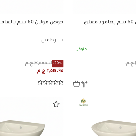
لق
حوض مولان 60 سم بالعامود
سيرجامين
متوفر
٣,٥٥٥.٠١ ج م
-29%
٢,٥١٤.٩٥ ج م