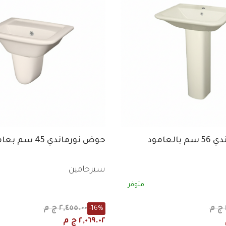
لعامود
حوض نورماندي 45 سم بعامود معلق
سيرجامين
متوفر
٢,٤٥٥.٠٠ ج م
-16%
٢,٠٦٩.٠٢ ج م