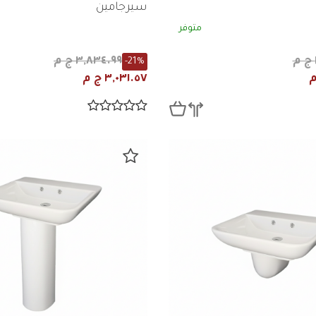
سيرجامين
متوفر
٣,٨٣٤.٩٩ ج م
-21%
٣,٠٣١.٥٧ ج م