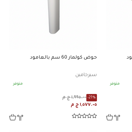
حوض كولمار 60 سم بالعامود
سيرجامين
متوفر
متوفر
١,٩٩٥.٠٠ ج م
-21%
١,٥٧٧.٠٥ ج م