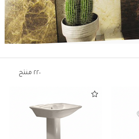
٢٢٠ منتج