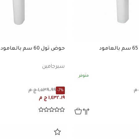
حوض تول 60 سم بالعامود
سيرجامين
متوفر
١,٥٣٩.٩٩ ج م
-7%
١,٤٣٢.١٩ ج م