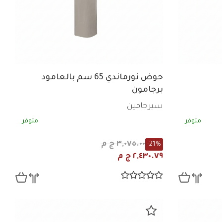
حوض نورماندي 65 سم بالعامود
برجامون
سيرجامين
متوفر
متوفر
٣,٠٧٥.٠٠ ج م
-21%
٢,٤٣٠.٧٩ ج م