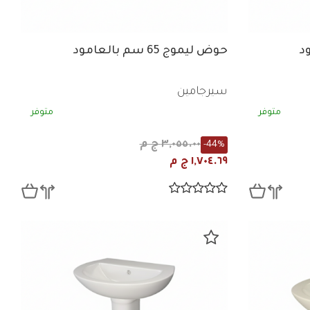
حوض ليموج 65 سم بالعامود
سيرجامين
متوفر
متوفر
٣,٠٥٥.٠٠ ج م
-44%
١,٧٠٤.٦٩ ج م