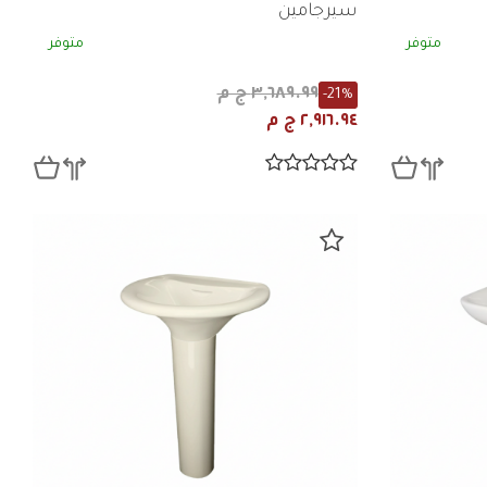
سيرجامين
متوفر
متوفر
٣,٦٨٩.٩٩ ج م
-21%
٢,٩١٦.٩٤ ج م