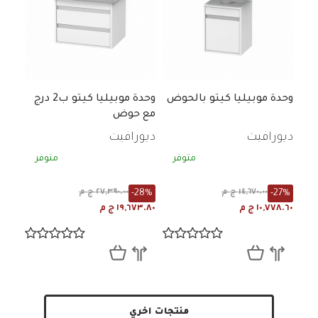
وحدة موبيليا كيتو بالحوض
وحدة موبيليا كيتو ب2 درج
مع حوض
ديورافيت
ديورافيت
متوفر
متوفر
-28%
-27%
١٤,٦٧٠.٠٠ ج م
٢٧,٣٩٠.٠٠ ج م
١٠,٧٧٨.٦٠ ج م
١٩,٦٧٣.٨٠ ج م
منتجات اخري