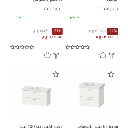
ديورافيت
ديورافيت
متوفر
متوفر
-23%
-24%
٣١,٠٥٠.٠٠ ج م
١٤,٥٩٠.٠٠ ج م
٢٣,٥٥٦.٦٠ ج م
١١,٢٨٦.٨٠ ج م
وحدة 65 سم بالحوض
وحدة اكس بيز 100 سم