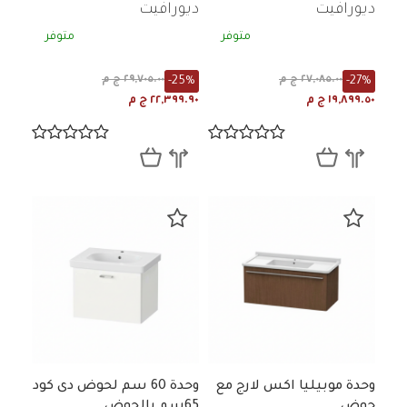
ديورافيت
ديورافيت
متوفر
متوفر
-25%
-27%
٢٧,٠٨٥.٠٠ ج م
٢٩,٧٠٥.٠٠ ج م
١٩,٨٩٩.٥٠ ج م
٢٢,٣٩٩.٩٠ ج م
وحدة موبيليا اكس لارج مع
وحدة 60 سم لحوض دى كود
حوض
65سم بالحوض