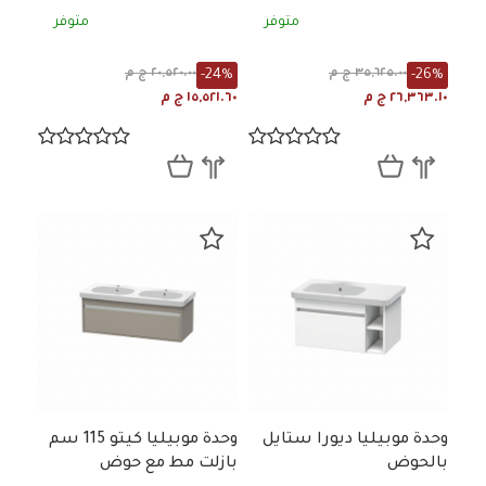
متوفر
متوفر
-24%
-26%
٣٥,٦٢٥.٠٠ ج م
٢٠,٥٢٠.٠٠ ج م
٢٦,٣٦٣.١٠ ج م
١٥,٥٢١.٦٠ ج م
وحدة موبيليا ديورا ستايل
وحدة موبيليا كيتو 115 سم
بالحوض
بازلت مط مع حوض