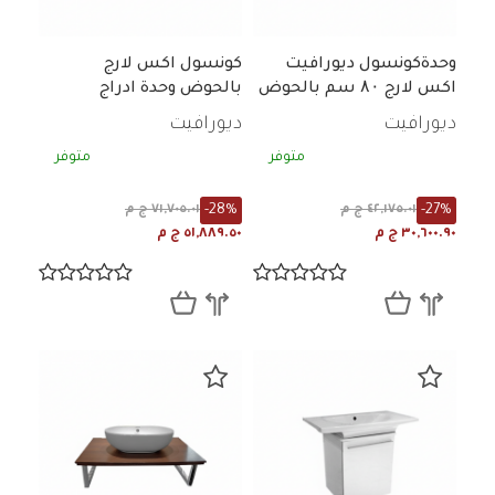
وحدةكونسول ديورافيت
كونسول اكس لارج
اكس لارج ۸۰ سم بالحوض
بالحوض وحدة ادراج
مع وحدة موبيليا بيوارفيدا
ديورافيت
ديورافيت
ابيض
متوفر
متوفر
-28%
-27%
٤٢,١٧٥.٠١ ج م
٧١,٧٠٥.٠١ ج م
٣٠,٦٠٠.٩٠ ج م
٥١,٨٨٩.٥٠ ج م