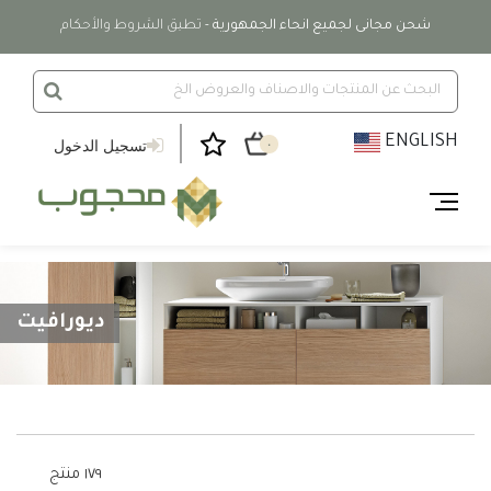
شحن مجانى لجميع انحاء الجمهورية
- تطبق الشروط والأحكام
ENGLISH
تسجيل الدخول
٠
ديورافيت
١٧٩ منتج