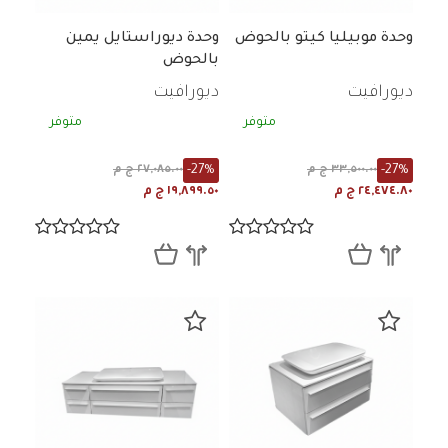
وحدة موبيليا كيتو بالحوض
وحدة ديوراستايل يمين
بالحوض
ديورافيت
ديورافيت
متوفر
متوفر
-27%
-27%
٣٣,٥٠٠.٠٠ ج م
٢٧,٠٨٥.٠٠ ج م
٢٤,٤٧٤.٨٠ ج م
١٩,٨٩٩.٥٠ ج م