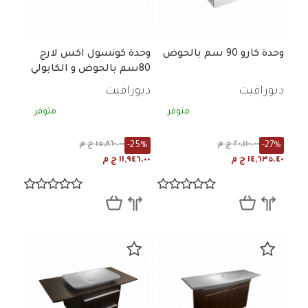
وحدة كارو 90 سم بالحوض
وحدة كونسول اكس لارج
80سم بالحوض و الكابولي
ديورافيت
ديورافيت
متوفر
متوفر
-25%
-27%
٢٠,١١٠.٠٠ ج م
١٥,٨٦٠.٠٠ ج م
١٤,٦٣٥.٤٠ ج م
١١,٩٤٦.٠٠ ج م