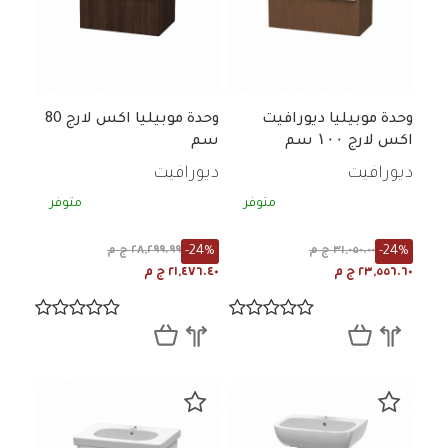
وحدة موبيليا ديورافيت
وحدة موبيليا اكس لارج 80
اكس لارج ۱۰۰ سم
سم
بالحوض تشيسنات غامق
ديورافيت
ديورافيت
متوفر
متوفر
-24%
-24%
٣١,٠٥٠.٠٠ ج م
٢٨,٢٩٩.٩٩ ج م
٢٣,٥٥٦.٦٠ ج م
٢١,٤٧٦.٤٠ ج م