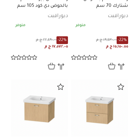
شتارك 70 سم
بالحوض دي كود 105 سم
ديورافيت
ديورافيت
متوفر
متوفر
-22%
-22%
١٩,٤٣٠.٠٠ ج م
٢٢,٤٩٠.٠٠ ج م
١٥,١٥٠.٥٥ ج م
١٧,٥٧٢.٠٥ ج م