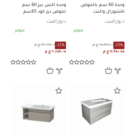
وحدة 60 سم بالحوض
وحدة اكس بيز 60 سم
ناتشورال والنت
لحوض دى كود 65سم
بالحوض
ديورافيت
ديورافيت
متوفر
متوفر
-22%
-23%
١٥,٤٧٥.٠٠ ج م
١٣,٠٨٥.٠٠ ج م
١١,٩٥٠.٥٥ ج م
١٠,١٥٨.٠٥ ج م