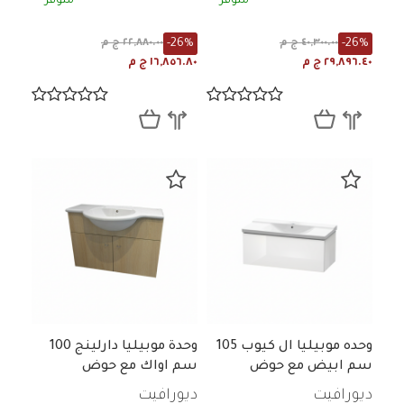
متوفر
متوفر
-26%
-26%
٤٠,٣٠٠.٠٠ ج م
٢٢,٨٨٠.٠٠ ج م
٢٩,٨٩٦.٤٠ ج م
١٦,٨٥٦.٨٠ ج م
وحده موبيليا ال كيوب 105
وحدة موبيليا دارلينج 100
سم ابيض مع حوض
سم اواك مع حوض
ديورافيت
ديورافيت