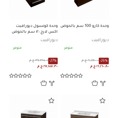
وحدة كارو 100 سم بالحوض
وحدة كونسول ديورافيت
اكس لارج ١٢٠ سم بالحوض
مع وحدة موبيليا تشيسنات
ديورافيت
ديورافيت
غامق
متوفر
متوفر
-27%
-26%
٢١,٨٤٠.٠٠ ج م
٣٧,٣١٥.٠١ ج م
١٦,١٦٠.٨٠ ج م
٢٧,١٥٧.٣٠ ج م