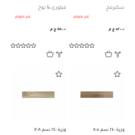
سكيرتنج
فيلوري & بوخ
غير متوفر
غير متوفر
٥٢٠.٠٠ ج م
٤٨٠.٠٠ ج م
وزرة ٢٤٠ سم ٨٠٥
وزرة ٢٤٠ سم ١٢٠٨