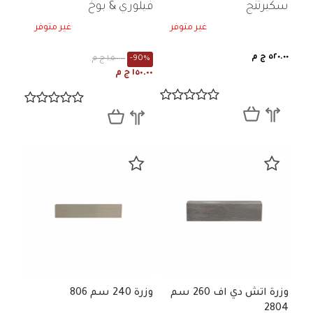
مم VB-806
سكيرتنج
فيلوري & بوخ
غير متوفر
غير متوفر
٥٢٠.٠٠ ج م
-90%
١,٥٠٠.٠٠ ج م
١٥٠.٠٠ ج م
وزرة اتش دي اف 260 سم
وزرة 240 سم 806
2804