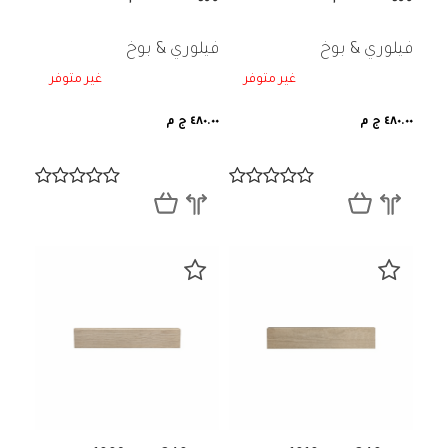
فيلوري & بوخ
فيلوري & بوخ
غير متوفر
غير متوفر
٤٨٠.٠٠ ج م
٤٨٠.٠٠ ج م