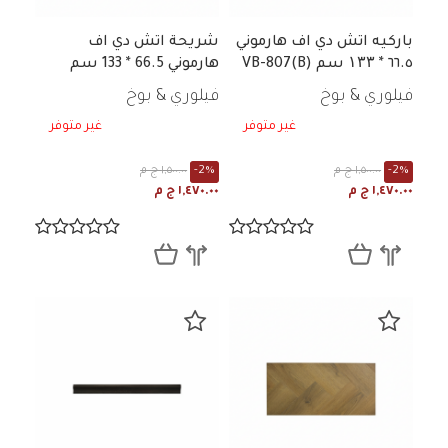
باركيه اتش دي اف هارموني
شريحة اتش دي اف
٦٦.٥ * ۱۳۳ سم VB-807(B)
هارموني 66.5 * 133 سم
فيلوري & بوخ
فيلوري & بوخ
غير متوفر
غير متوفر
-2%
١,٥٠٠.٠٠ ج م
-2%
١,٥٠٠.٠٠ ج م
١,٤٧٠.٠٠ ج م
١,٤٧٠.٠٠ ج م