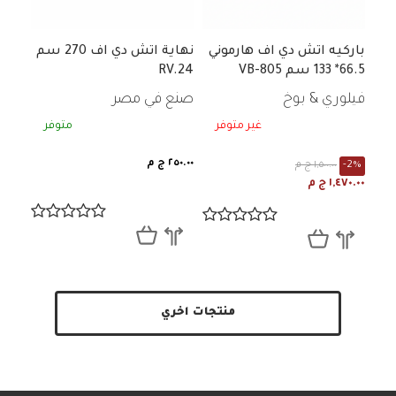
باركيه اتش دي اف هارموني
نهاية اتش دي اف 270 سم
66.5* 133 سم VB-805
RV.24
فيلوري & بوخ
صنع في مصر
غير متوفر
متوفر
٢٥٠.٠٠ ج م
-2%
١,٥٠٠.٠٠ ج م
١,٤٧٠.٠٠ ج م
منتجات اخري