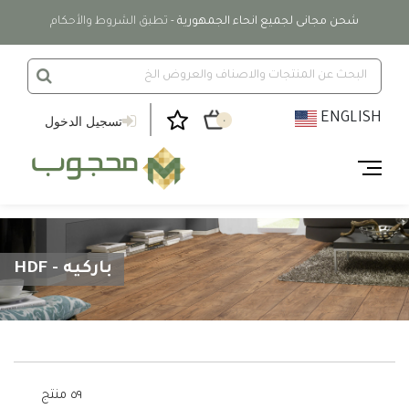
شحن مجانى لجميع انحاء الجمهورية
- تطبق الشروط والأحكام
ENGLISH
تسجيل الدخول
٠
باركيه - HDF
٥٩ منتج