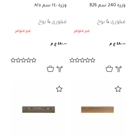
وزرة 240 سم 826
وزرة ٢٤٠ سم ٨٢٥
فيلوري & بوخ
فيلوري & بوخ
غير متوفر
غير متوفر
٤٨٠.٠٠ ج م
٤٨٠.٠٠ ج م