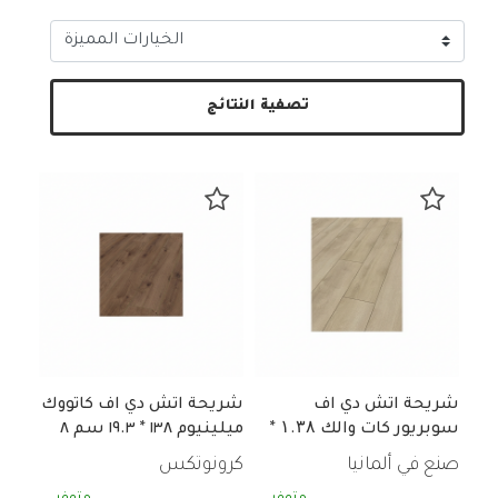
تصفية النتائج
شريحة اتش دي اف
شريحة اتش دي اف كاتووك
سوبريور كات والك ۱.۳۸ *
ميلينيوم ١٣٨ * ١٩.٣ سم ٨
۱۹۳ سم
مم
صنع في ألمانيا
كرونوتكس