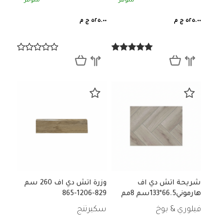
متوفر
متوفر
٥٢٥.٠٠ ج م
٥٢٥.٠٠ ج م
شريحة اتش دي اف
وزرة اتش دي اف 260 سم
هارموني66.5*133سم 8مم
829-1206-865
VB-807 A-B
فيلوري & بوخ
سكيرتنج