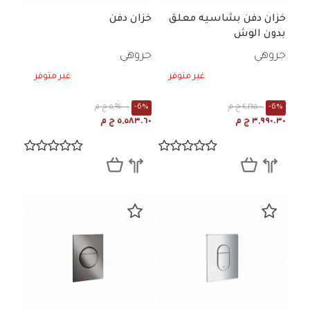
خزان دفن بشاسيه معلق
خزان دفن
بدون الوش
جروهي
جروهي
غير متوفر
غير متوفر
-6%
٤,٢٤٥.٠٠ ج م
-6%
٥,٩٤٠.٠٠ ج م
٣,٩٩٠.٣٠ ج م
٥,٥٨٣.٦٠ ج م