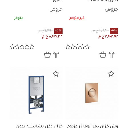
دائرى 37601000
دائرى
جروهي
جروهي
غير متوفر
متوفر
-6%
٣,٠٨٨.٠٠ ج م
-6%
٦,٢٩٤.٠٠ ج م
٢,٩٠٢.٧٢ ج م
٥,٩١٦.٣٦ ج م
وش خزان دفن نوفا زر مزدوج
خزان دفن بشاسيه بدون