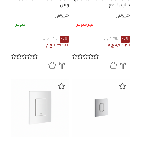
دائرى لامع
وش
جروهي
جروهي
غير متوفر
متوفر
-6%
٦,٢٩٤.٠٠ ج م
-8%
١٠,٢٠٠.٠٠ ج م
٥,٩١٦.٣٦ ج م
٩,٣٩٦.٢٤ ج م