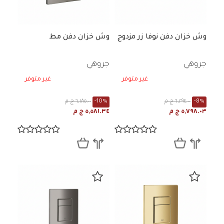
وش خزان دفن نوفا زر مزدوج
وش خزان دفن مط
جروهي
جروهي
غير متوفر
غير متوفر
-8%
٦,٢٩٤.٠٠ ج م
-10%
٦,١٨٥.٠٠ ج م
٥,٧٩٨.٠٣ ج م
٥,٥٨١.٣٤ ج م