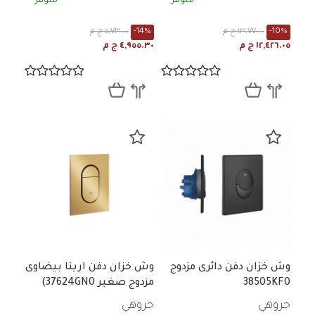
متوفر
متوفر
-10%
١٣,٧٧٠.٠٠ ج م
-14%
٥,٧٣٠.٠٠ ج م
١٢,٤٢٦.٠٥ ج م
٤,٩٥٥.٣٠ ج م
وش خزان دفن دائرى مزدوج
وش خزان دفن ارينا بيضاوى
38505KF0
مزدوج صغير 37624GN0)
جروهي
جروهي