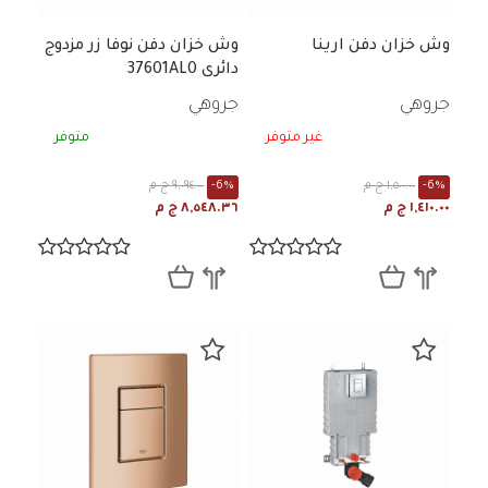
وش خزان دفن ارينا
وش خزان دفن نوفا زر مزدوج
دائرى 37601AL0
جروهي
جروهي
غير متوفر
متوفر
-6%
١,٥٠٠.٠٠ ج م
-6%
٩,٠٩٤.٠٠ ج م
١,٤١٠.٠٠ ج م
٨,٥٤٨.٣٦ ج م