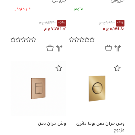
جروهي
جروهي
متوفر
غير متوفر
-7%
٦,٠٩٨.٠٠ ج م
-6%
٨,٢٨٣.٠٠ ج م
٥,٦٧٤.٨٠ ج م
٧,٧٨٦.٠٢ ج م
وش خزان دفن نوفا دائرى
وش خزان دفن
مزدوج