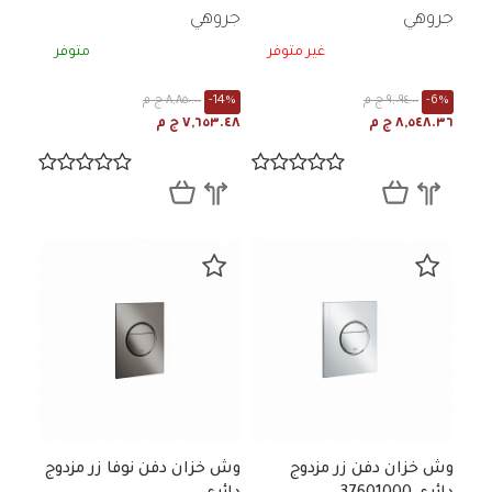
جروهي
جروهي
غير متوفر
متوفر
-6%
٩,٠٩٤.٠٠ ج م
-14%
٨,٨٥٠.٠٠ ج م
٨,٥٤٨.٣٦ ج م
٧,٦٥٣.٤٨ ج م
وش خزان دفن زر مزدوج
وش خزان دفن نوفا زر مزدوج