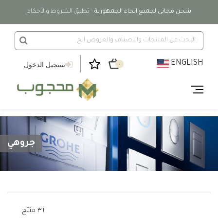
شحن مجانى لجميع انحاء الجمهورية
- تطبق الشروط والأحكام
ENGLISH
تسجيل الدخول
٠
جروهي
٣٦ منتج