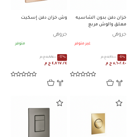
خزان دفن بدون الشاسيه
وش خزان دفن إسكيت
معلق والوش مربع
جروهي
جروهي
غير متوفر
متوفر
-6%
٥,٩٦٠.٠٠ ج م
-17%
٥,٨٨٤.٠٠ ج م
٥,٦٠٢.٤٠ ج م
٤,٨٦٧.٢٤ ج م