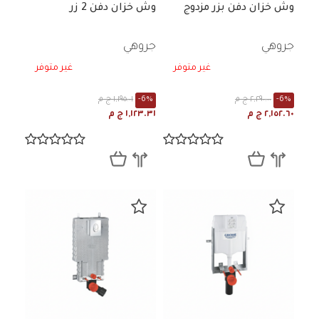
وش خزان دفن بزر مزدوج
وش خزان دفن 2 زر
جروهي
جروهي
غير متوفر
غير متوفر
-6%
٢,٢٩٠.٠٠ ج م
-6%
١,١٩٥.٠١ ج م
٢,١٥٢.٦٠ ج م
١,١٢٣.٣١ ج م