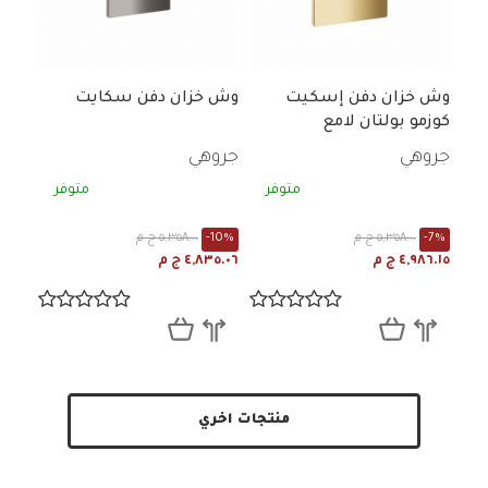
وش خزان دفن إسكيت
وش خزان دفن سكايت
كوزمو بولتان لامع
جروهي
جروهي
متوفر
متوفر
-7%
٥,٣٥٨.٠٠ ج م
-10%
٥,٣٥٨.٠٠ ج م
٤,٩٨٦.١٥ ج م
٤,٨٣٥.٠٦ ج م
منتجات اخري