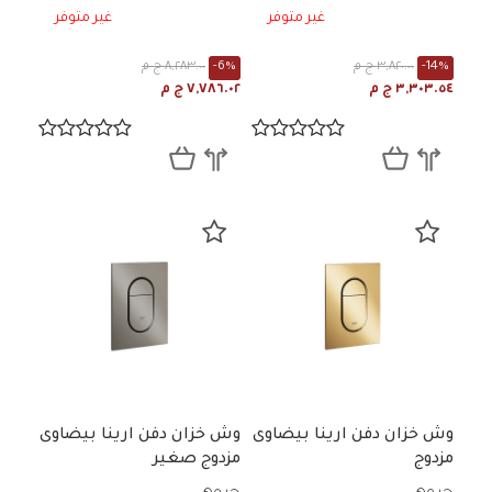
غير متوفر
غير متوفر
-14%
٣,٨٢٠.٠٠ ج م
-6%
٨,٢٨٣.٠٠ ج م
٣,٣٠٣.٥٤ ج م
٧,٧٨٦.٠٢ ج م
وش خزان دفن ارينا بيضاوى
وش خزان دفن ارينا بيضاوى
مزدوج
مزدوج صغير