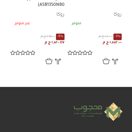
A5B1350NB0)
روكا
روكا
متوفر
غير متوفر
-3%
١,٦٠٠.٠٠ ج م
-8%
١,٦٥٠.٠٠ ج م
١,٥٥٢.٠٠ ج م
١,٥٢٠.٤٧ ج م