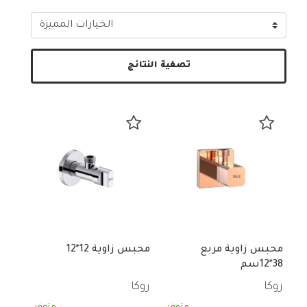
تصفية النتائج
محبس زاوية مربع
محبس زاوية 12*12
38*12سم
روكا
روكا