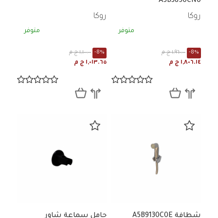
A5B3850CN0
روكا
روكا
متوفر
متوفر
-8%
١,٩٦٠.٠٠ ج م
-8%
١,١٠٠.٠٠ ج م
١,٨٠٦.١٤ ج م
١,٠١٣.٦٥ ج م
شطافة A5B9130C0E
حامل سماعة شاور