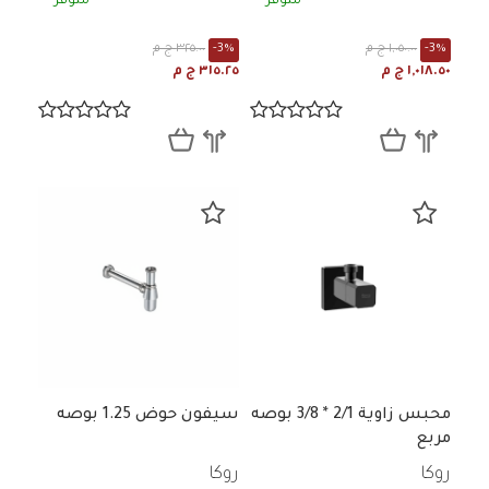
متوفر
متوفر
-3%
١,٠٥٠.٠٠ ج م
-3%
٣٢٥.٠٠ ج م
١,٠١٨.٥٠ ج م
٣١٥.٢٥ ج م
محبس زاوية 2/1 * 3/8 بوصه
سيفون حوض 1.25 بوصه
مربع
روكا
روكا