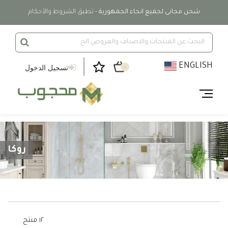
شحن مجانى لجميع انحاء الجمهورية
- تطبق الشروط والأحكام
ENGLISH
تسجيل الدخول
٠
روكا
١٢ منتج