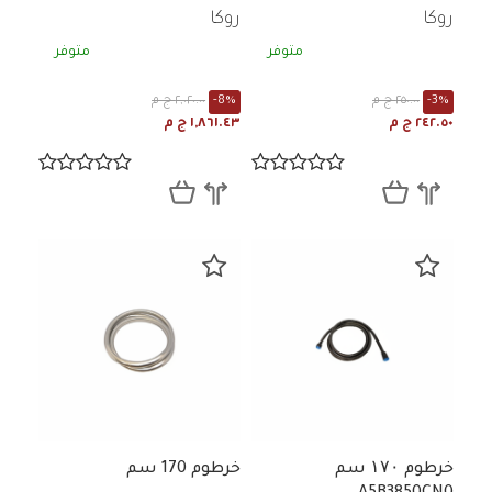
روكا
روكا
متوفر
متوفر
-3%
٢٥٠.٠٠ ج م
-8%
٢,٠٢٠.٠٠ ج م
٢٤٢.٥٠ ج م
١,٨٦١.٤٣ ج م
خرطوم ۱۷۰ سم
خرطوم 170 سم