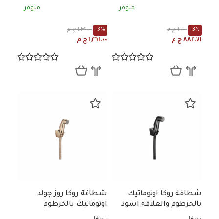
متوفر
متوفر
-3%
٩١٠.٠١ ج م
-3%
١,٣٠٠.٠٠ ج م
٨٨٢.٧١ ج م
١,٢٦١.٠٠ ج م
شطافة روكا اوتوماتيك
شطافة روكا روز جولد
بالخرطوم والعلاقه اسود
اوتوماتيك بالخرطوم
A5B9130CN0
والعلاقه A5B9130RG0