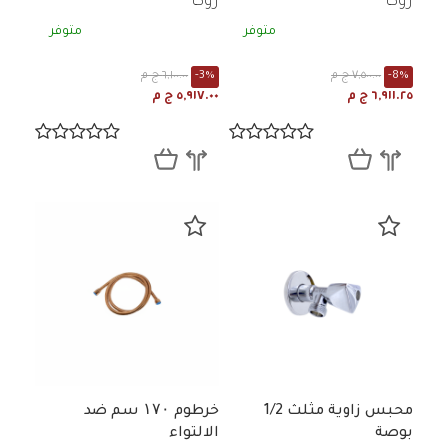
روكا
روكا
متوفر
متوفر
-8%
٧,٥٠٠.٠٠ ج م
-3%
٦,١٠٠.٠٠ ج م
٦,٩١١.٢٥ ج م
٥,٩١٧.٠٠ ج م
محبس زاوية مثلث 1/2
خرطوم ۱۷۰ سم ضد
بوصة
الالتواء