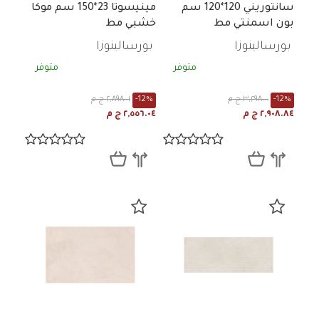
سانتوريني 120*120 سم
مينيسوتا 23*150 سم موكا
بون اسمنتي مط
خشبي مط
بورسالينوزا
بورسالينوزا
متوفر
متوفر
-12%
٣,٢٩٨.٠٠ ج م
-12%
٢,٨٩٨.٠١ ج م
٢,٩٠٨.٨٤ ج م
٢,٥٥٦.٠٤ ج م