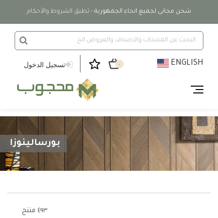
شحن مجانى لجميع انحاء الجمهورية
- تطبق الشروط والأحكام
ENGLISH
تسجيل الدخول
٠
بورسالينوزا
٤٩٣ منتج