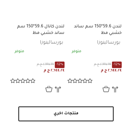
لندن 59.6*150 سم ساند
لندن كانال 59.6*150 سم
خشبي مط
ساند خشبي مط
بورسالينوزا
بورسالينوزا
متوفر
متوفر
-12%
٢,٩٩٧.٩٩ ج م
-12%
٢,٩٩٧.٩٩ ج م
٢,٦٤٤.٢٤ ج م
٢,٦٤٤.٢٤ ج م
منتجات اخري