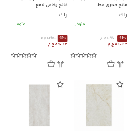
فاتح حجرى مط
فاتح رخامى لامع
راك
راك
متوفر
متوفر
-31%
١,٢٩٨.٠٠ ج م
-31%
١,٢٩٨.٠٠ ج م
٨٩٠.٤٣ ج م
٨٩٠.٤٣ ج م