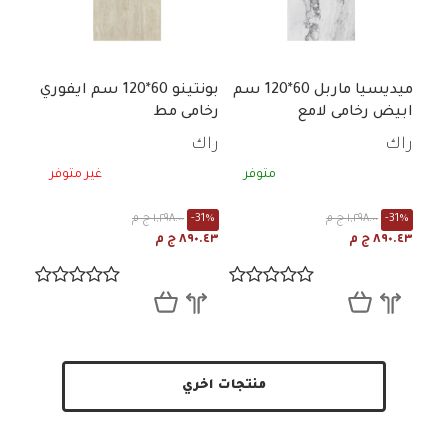
ميديسيا ماربل 60*120 سم
بونتينو 60*120 سم ايفوري
ابيض رخامى لامع
رخامى مط
راك
راك
متوفر
غير متوفر
-31%
١,٢٩٨.٠٠ ج م
-31%
١,٢٩٨.٠٠ ج م
٨٩٠.٤٣ ج م
٨٩٠.٤٣ ج م
منتجات اخري