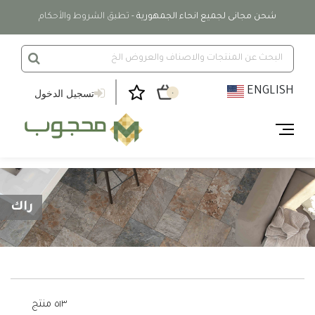
شحن مجانى لجميع انحاء الجمهورية
- تطبق الشروط والأحكام
ENGLISH
تسجيل الدخول
٠
راك
٥١٣ منتج