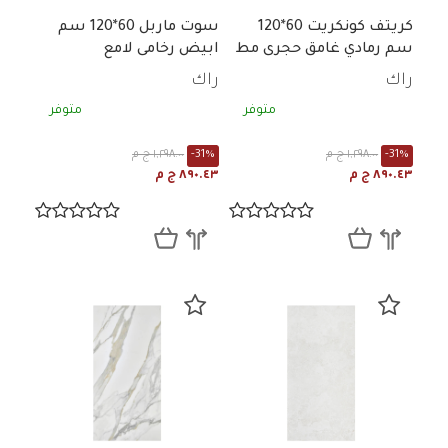
كريتف كونكريت 60*120
سوت ماربل 60*120 سم
سم رمادي غامق حجرى مط
ابيض رخامى لامع
راك
راك
متوفر
متوفر
-31%
١,٢٩٨.٠٠ ج م
-31%
١,٢٩٨.٠٠ ج م
٨٩٠.٤٣ ج م
٨٩٠.٤٣ ج م