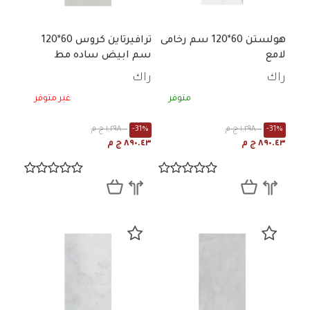
هولستن 60*120 سم رخامى
ترافيرتاين كروس 60*120
لامع
سم ابيض ساده مط
راك
راك
متوفر
غير متوفر
-31%
١,٢٩٨.٠٠ ج م
-31%
١,٢٩٨.٠٠ ج م
٨٩٠.٤٣ ج م
٨٩٠.٤٣ ج م