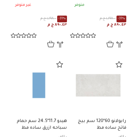
متوفر
غير متوفر
-31%
١,٢٩٨.٠٠ ج م
-31%
١,٢٩٨.٠٠ ج م
٨٩٠.٤٣ ج م
٨٩٠.٤٣ ج م
رابولانو 60*120 سم بيج
هيدو 11.7*24.5 سم حمام
فاتح ساده مط
سباحه ازرق ساده مط
A21SHYDO-SKB.G0X0U