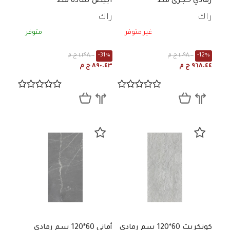
رمادي حجرى مط
ابيض ساده مط
راك
راك
غير متوفر
متوفر
-12%
١,٠٩٨.٠٠ ج م
-31%
١,٢٩٨.٠٠ ج م
٩٦٨.٤٤ ج م
٨٩٠.٤٣ ج م
كونكريت 60*120 سم رمادي
أماني 60*120 سم رمادي