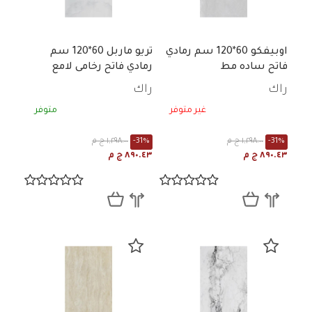
اوبيفكو 60*120 سم رمادي
تريو ماربل 60*120 سم
فاتح ساده مط
رمادي فاتح رخامى لامع
راك
راك
غير متوفر
متوفر
-31%
١,٢٩٨.٠٠ ج م
-31%
١,٢٩٨.٠٠ ج م
٨٩٠.٤٣ ج م
٨٩٠.٤٣ ج م