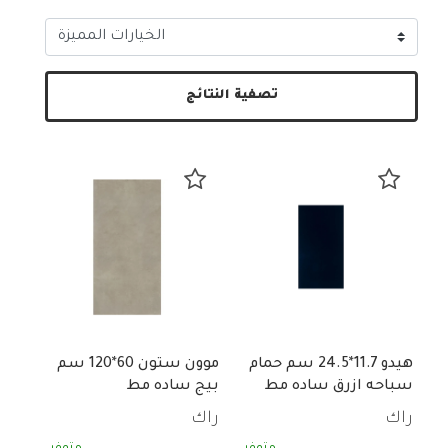
تصفية النتائج
هيدو 11.7*24.5 سم حمام
موون ستون 60*120 سم
سباحه ازرق ساده مط
بيج ساده مط
A21SHYDO-NAY.G0X0U
راك
راك