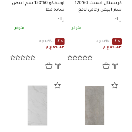
كريستال ايهيت 60*120
اوبيفكو 60*120 سم ابيض
سم ابيض رخامى لامع
ساده مط
راك
راك
متوفر
متوفر
-31%
١,٢٩٨.٠٠ ج م
-31%
١,٢٩٨.٠٠ ج م
٨٩٠.٤٣ ج م
٨٩٠.٤٣ ج م