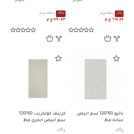
متوفر
متوفر
-2%
٦٧٨.٠٠ ج م
-31%
١,٢٩٨.٠٠ ج م
٦٦٤.٤٤ ج م
٨٩٠.٤٣ ج م
باليو 60*120 سم ابيض
كريتف كونكريت 60*120
ساده مط
سم ابيض حجرى مط
راك
راك