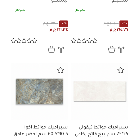
ليسيكو
ليسيكو
متوفر
متوفر
-7%
٢٣٢.٠٠ ج م
-7%
٢٣٨.٠٠ ج م
٢١٥.٧٦ ج م
٢٢١.٣٤ ج م
سيراميك حوائط تيفولي
سيراميك حوائط اكوا
25*75 سم بيج فاتح رخامي
30.5*60.5 سم اخضر غامق