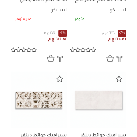
30.5*60.5 سم اخضر فاتح
30*90 سم كافيه رخامي
رخامي لامع
لامع
ليسيكو
ليسيكو
متوفر
غير متوفر
-7%
٢٣٢.٠٠ ج م
-7%
٢٧٤.٠٠ ج م
٢١٥.٧٦ ج م
٢٥٤.٨٢ ج م
سيراميك حوائط دينفر
سيراميك حوائط دينفر