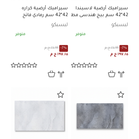
سيراميك أرضية لاسيندا
سيراميك أرضية كراره
42*42 سم بيج هندسى مط
42*42 سم رمادي فاتح
رخامي لامع
ليسيكو
ليسيكو
متوفر
متوفر
-7%
٢١١.٩٩ ج م
-7%
٢١١.٩٩ ج م
١٩٧.١٥ ج م
١٩٧.١٥ ج م