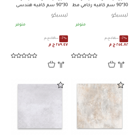
30*90 سم كافيه رخامي مط
30*90 سم كافيه هندسى
مط
ليسيكو
ليسيكو
متوفر
متوفر
-7%
٢٧٤.٠٠ ج م
-7%
٢٧٩.٠٠ ج م
٢٥٤.٨٢ ج م
٢٥٩.٤٧ ج م