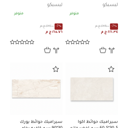
مط
رخامي لامع
ليسيكو
ليسيكو
متوفر
متوفر
-7%
٢٣٨.٠٠ ج م
-7%
٢٣٢.٠٠ ج م
٢٢١.٣٤ ج م
٢١٥.٧٦ ج م
سيراميك حوائط اكوا
سيراميك حوائط يورك