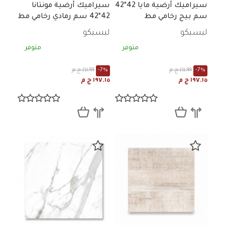
سيراميك أرضية مايا 42*42
سيراميك أرضية مونتانا
سم بيج رخامي مط
42*42 سم رمادي رخامي مط
ليسيكو
ليسيكو
متوفر
متوفر
-7%
٢١١.٩٩ ج م
-7%
٢١١.٩٩ ج م
١٩٧.١٥ ج م
١٩٧.١٥ ج م