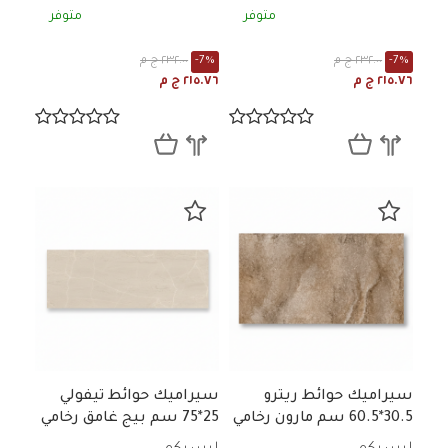
متوفر
متوفر
-7%
٢٣٢.٠٠ ج م
-7%
٢٣٢.٠٠ ج م
٢١٥.٧٦ ج م
٢١٥.٧٦ ج م
سيراميك حوائط ريترو
سيراميك حوائط تيفولي
30.5*60.5 سم مارون رخامي
25*75 سم بيج غامق رخامي
لامع
مط