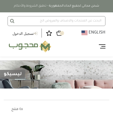
شحن مجانى لجميع انحاء الجمهورية
- تطبق الشروط والأحكام
ENGLISH
تسجيل الدخول
٠
ليسيكو
٤٥ منتج