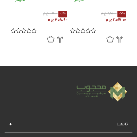
متوفر
متوفر
-5%
٢,٦٥٠.٠٠ ج م
-3%
٣٧٠.٠٠ ج م
٢,٥١٧.٥٠ ج م
٣٥٨.٩٠ ج م
تابعنا