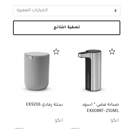
تصفية النتائج
صبانة فضي * اسود
سلة رمادي EK9206
EK6088F-250ML
ايكو
ايكو