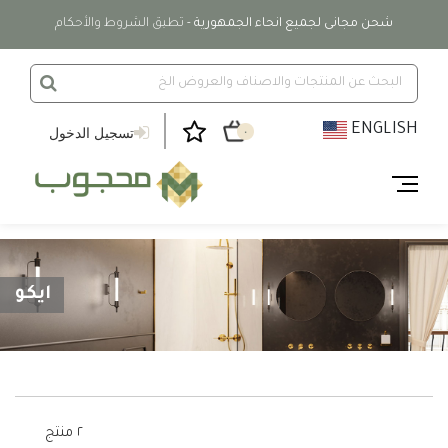
شحن مجانى لجميع انحاء الجمهورية
- تطبق الشروط والأحكام
ENGLISH
تسجيل الدخول
٠
ايكو
٢ منتج