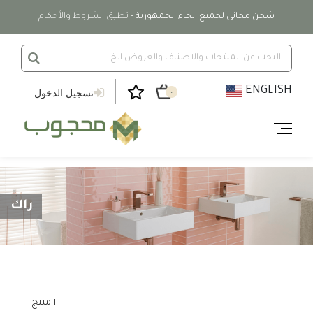
شحن مجانى لجميع انحاء الجمهورية
- تطبق الشروط والأحكام
ENGLISH
تسجيل الدخول
٠
راك
١ منتج