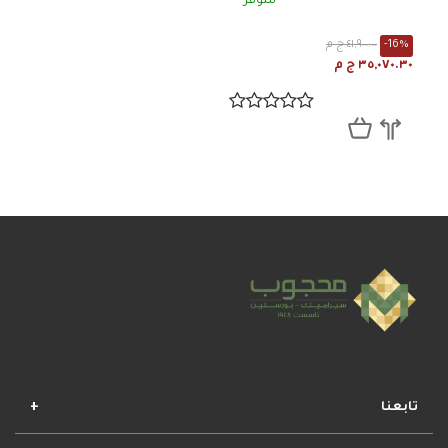
متوفر
-16%
٤١,٩٠٠.٠٠ ج م
٣٥,٠٧٠.٣٠ ج م
تابعنا