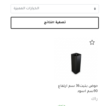
تصفية النتائج
حوض بتيت36 سم ارتفاع
90سم اسود
PETFS23600504A
راك