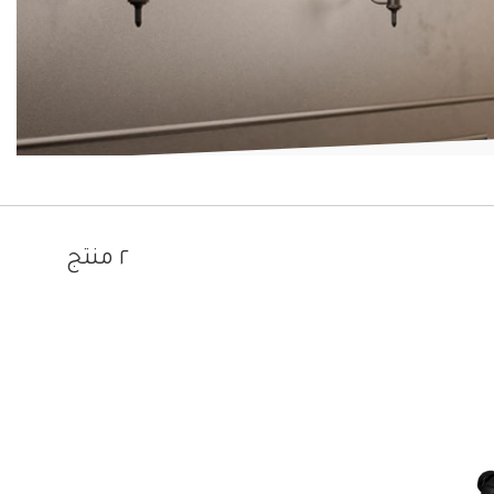
٢ منتج