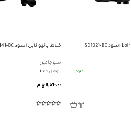
خلاط بانيو نايل اسود SD1141-BC
سيرجامين
متوفر
وصل حديثا
٤,٥٦٠.٠٠ ج م