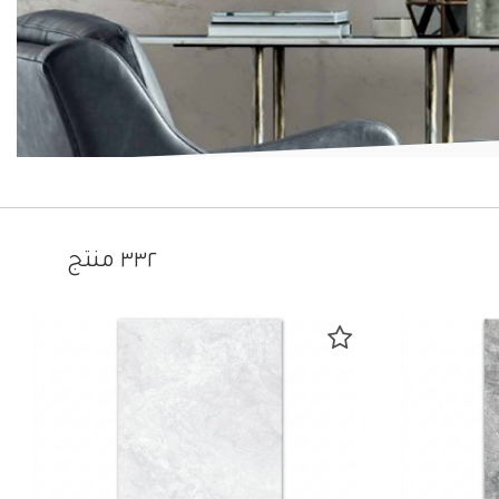
٣٣٢ منتج