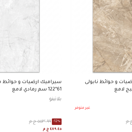
يات و حوائط نابولى
سيراميك ارضيات و حوائط 
61*122 سم رمادي لامع
بلاتينو
غير متوفر
٥٥٣.٩٩ ج م
-12%
٤٨٩.٤٥ ج م