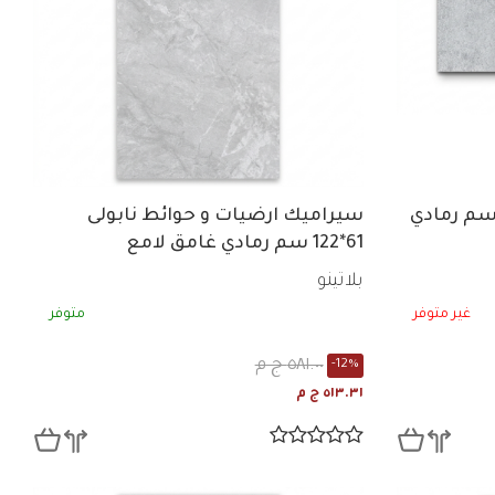
اميك حوائط لافا 25*75 سم رمادي
سيراميك ارضيات و حوائط نابولى
61*122 سم رمادي غامق لامع
بلاتينو
غير متوفر
متوفر
٥٨١.٠٠ ج م
-12%
٥١٣.٣١ ج م