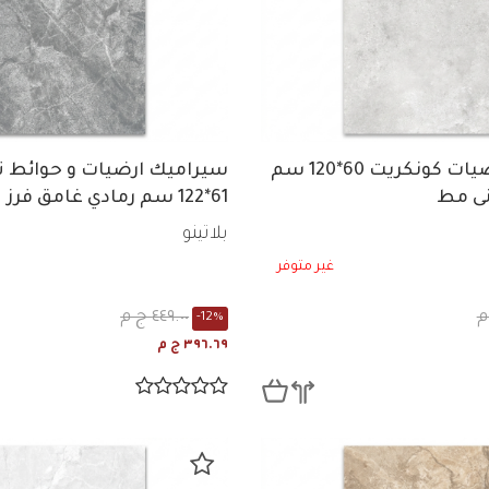
بورسلين ارضيات كونكريت 60*120 سم
سيراميك ارضيات و حوائط تو
نى مط
61*122 سم رمادي غامق فرز ثانى لامع
بلاتينو
غير متوفر
٤٤٩.٠٠ ج م
-12%
٣٩٦.٦٩ ج م