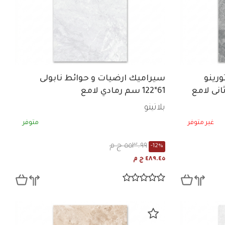
رينو
سيراميك ارضيات و حوائط نابولى
61*122 سم رمادي لامع
بلاتينو
غير متوفر
متوفر
٥٥٣.٩٩ ج م
-12%
٤٨٩.٤٥ ج م