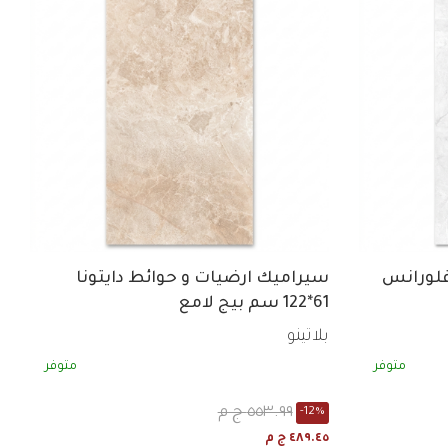
فلورانس
سيراميك ارضيات و حوائط دايتونا
61*122 سم بيج لامع
بلاتينو
متوفر
متوفر
٥٥٣.٩٩ ج م
-12%
٤٨٩.٤٥ ج م