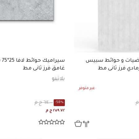
ضيات و حوائط سبيس
سير
غامق فرز ثانى مط
بلاتينو
غير متوفر
٦١٤.٠٠ ج م
-58%
٢٥٩.٧٢ ج م