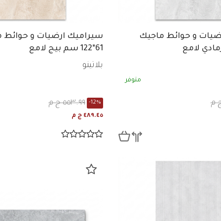
ضيات و حوائط ماجيك
سيراميك ارضيات و حوائط 
61*122 سم بيج لامع
بلاتينو
متوفر
٥٥٣.٩٩ ج م
-12%
٤٨٩.٤٥ ج م