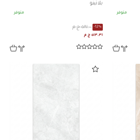
بلاتينو
متوفر
متوفر
٥٨١.٠٠ ج م
-12%
٥١٣.٣١ ج م