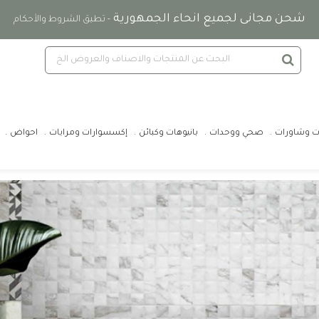
شحن مجانى لجميع انحاء الجمهورية
- تطبق الشروط والأحكام
ت وشاورات
صحي ووحدات
بانيوهات وكبائن
إكسسوارات ومرايات
احواض