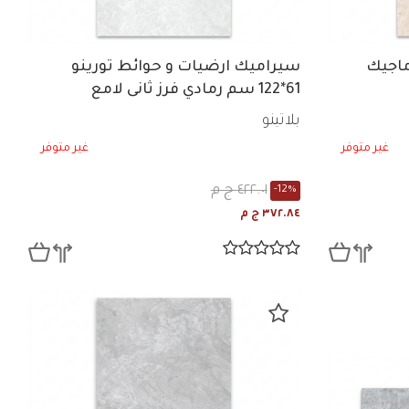
ماجيك
سيراميك ارضيات و حوائط تورينو
61*122 سم رمادي فرز ثانى لامع
بلاتينو
غير متوفر
غير متوفر
٤٢٢.٠١ ج م
-12%
٣٧٢.٨٤ ج م