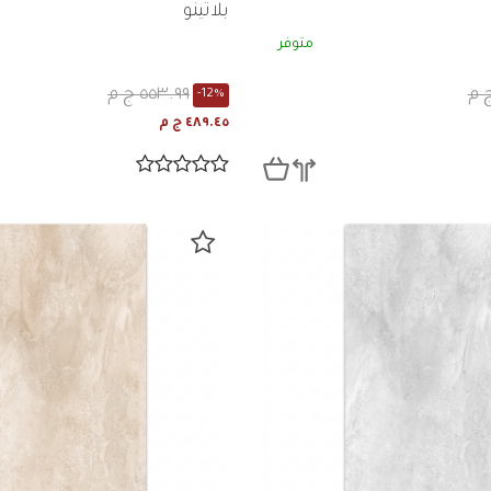
بلاتينو
متوفر
٥٥٣.٩٩ ج م
-12%
٤٨٩.٤٥ ج م