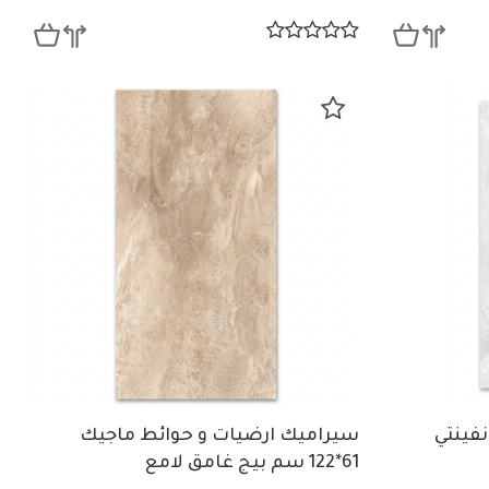
فينتي
سيراميك ارضيات و حوائط ماجيك
61*122 سم بيج غامق لامع