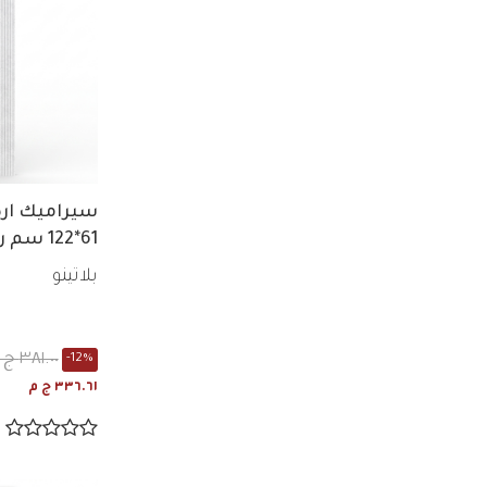
سيراميك ار
61*122 سم رمادي فرز ثانى مط
بلاتينو
٣٨١.٠٠ ج م
-12%
٣٣٦.٦١ ج م