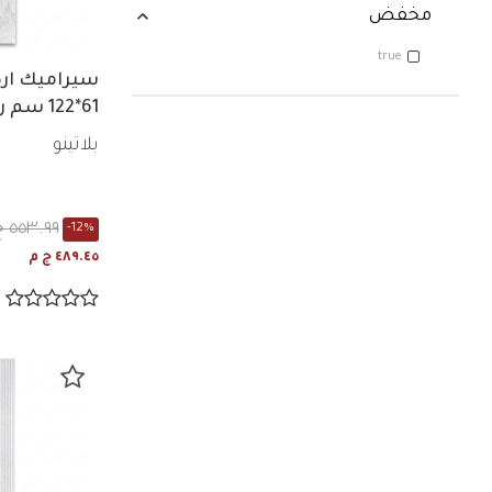
مخفض
true
سيراميك ار
61*122 سم رمادي لامع
بلاتينو
٥٥٣.٩٩ ج م
-12%
٤٨٩.٤٥ ج م