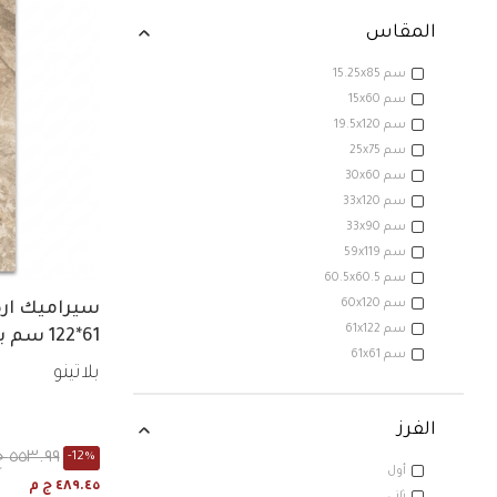
المقاس
15.25x85 سم
15x60 سم
19.5x120 سم
25x75 سم
30x60 سم
33x120 سم
33x90 سم
59x119 سم
60.5x60.5 سم
60x120 سم
سيراميك ارض
61x122 سم
61*122 سم بيج لامع
61x61 سم
بلاتينو
الفرز
٥٥٣.٩٩ ج م
-12%
أول
ال الفرز: أول
٤٨٩.٤٥ ج م