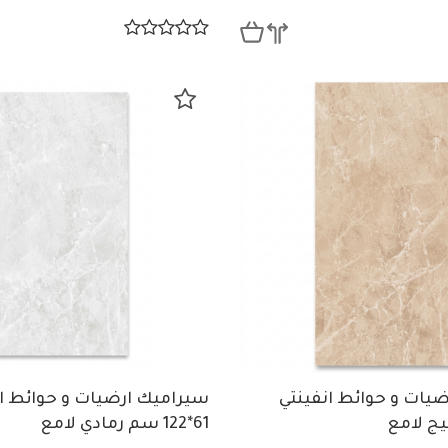
يات و حوائط انفينتي
سيراميك ارضيات و حوائط ان
61*122 سم رمادي لامع