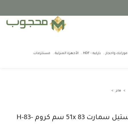
موزايك واحجار
باركيه - HDF
الأجهزة المنزلية
مستلزمات
هانز
حوض ستانلس ستيل سمارت 51x 83 سم كروم H-83-