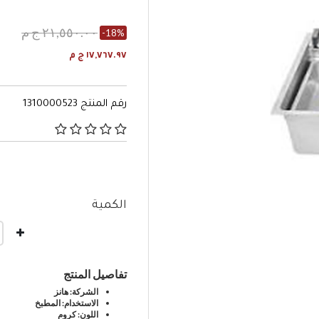
٢١,٥٥٠.٠٠ ج م
-18%
١٧,٧٦٧.٩٧ ج م
رقم المنتج
1310000523
٣٫٦ من 5 تصنيفات العملاء
الكمية
تفاصيل المنتج
الشركة: هانز
الاستخدام: المطبخ
اللون: كروم