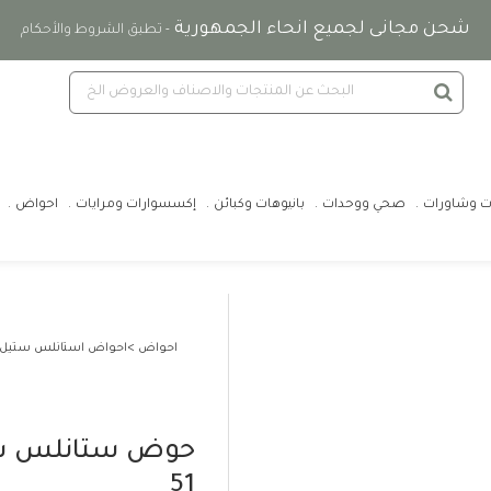
شحن مجانى لجميع انحاء الجمهورية
- تطبق الشروط والأحكام
ت وشاورات
صحي ووحدات
بانيوهات وكبائن
إكسسوارات ومرايات
احواض
احواض
احواض استانلس ستيل
51