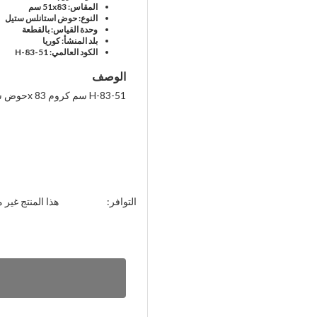
المقاس: 51x83 سم
النوع: حوض استانلس ستيل
وحدة القياس: بالقطعة
بلد المنشأ: كوريا
الكود العالمي: H-83-51
الوصف
حوض ستانلس ستيل سمارت 51x 83 سم كروم H-83-51
التوافر:
هذا المنتج غير م