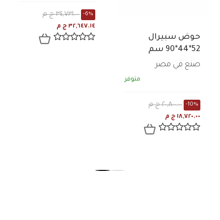
حوض سبيرال
خلاط حوض الور ۳
52*44*90 سم
فتحة هاند مكسر
صنع في مصر
جروهي
متوفر
متوفر
٢٠,٨٠٠.٠٠ ج م
٣٤,٧٣١.٠٠ ج م
-6%
-10%
١٨,٧٢٠.٠٠ ج م
٣٢,٦٤٧.١٤ ج م