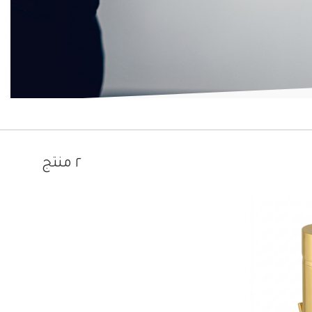
٢ منتج