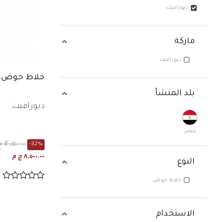
ديورافيت
ماركة
ديورافيت
ركة: ديورافيت
خلاط حوض سكالا ذ
بلد المنشأ
ديورافيت
مصر
١٢,٥٠٠.٠٠ ج م
-32%
٨,٥٠٠.٠٠ ج م
النوع
خلاط حوض
وع: خلاط حوض
الاستخدام