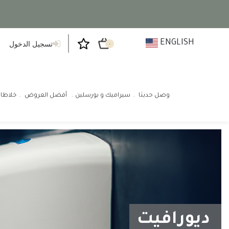
ENGLISH
تسجيل الدخول
٠
وصل حديثا
سيراميك و بورسلين
أفضل العروض
خلاطا
ديورافيت