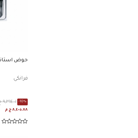
حوض استانلس س
فرانكي
٩,٣١٤.٠١ ج م
-10%
٨,٤٠٥.٨٨ ج م