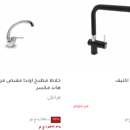
اكتيف
خلاط مطبخ اوندا مقبض من 
هاند مكسر
فرانكي
غير متوفر
١,٦٩٩.٠٠ ج م
-10%
١,٥٣٣.٣٥ ج م