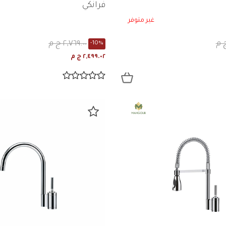
فرانكي
غير متوفر
٢,٧٦٩.٠٠ ج م
-10%
٢,٤٩٩.٠٢ ج م