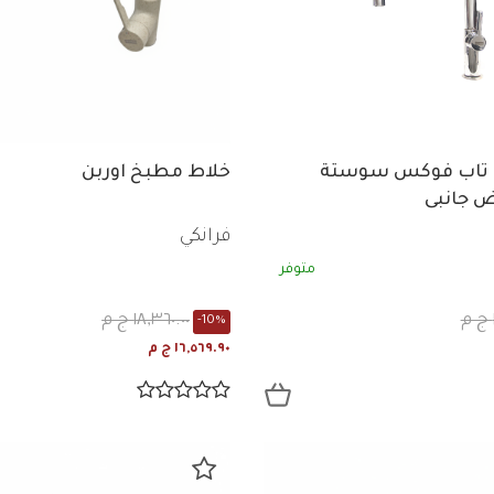
 تاب فوكس سوستة
خلاط مطبخ اوربن
 جانبى
فرانكي
متوفر
١٨,٣٦٠.٠٠ ج م
-10%
١٦,٥٦٩.٩٠ ج م