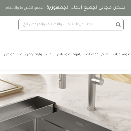
شحن مجانى لجميع انحاء الجمهورية
- تطبق الشروط والأحكام
ت وشاورات
صحي ووحدات
بانيوهات وكبائن
إكسسوارات ومرايات
احواض