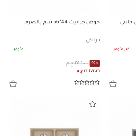
جانبي
حوض جرانيت 44*56 سم بالصرف
فرانكي
غير متوفر
متوفر
٢٤,٩٠٠.٠١ ج م
-10%
٢٢,٤٧٢.٢٦ ج م