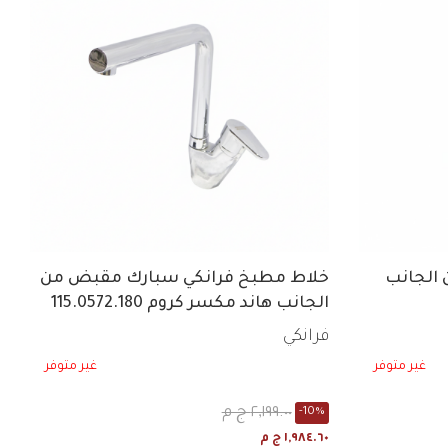
الجانب
خلاط مطبخ فرانكي سبارك مقبض من
الجانب هاند مكسر كروم 115.0572.180
فرانكي
غير متوفر
غير متوفر
٢,١٩٩.٠٠ ج م
-10%
١,٩٨٤.٦٠ ج م