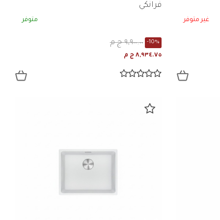
فرانكي
غير متوفر
متوفر
٩,٩٠٠.٠٠ ج م
-10%
٨,٩٣٤.٧٥ ج م