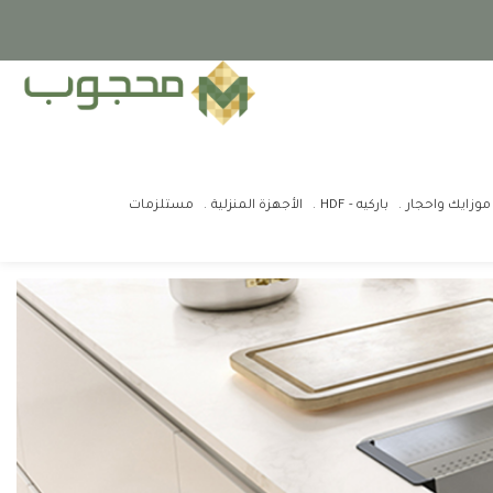
موزايك واحجار
باركيه - HDF
الأجهزة المنزلية
مستلزمات