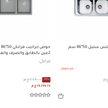
تيل 50*86 سم
حو
2عين بالطابق والصرف والف
114.0582.295
فرانكي
غير متوفر
٢٦,٩٠٠.٠٠ ج م
-10%
٢٤,٢٧٧.٢٥ ج م