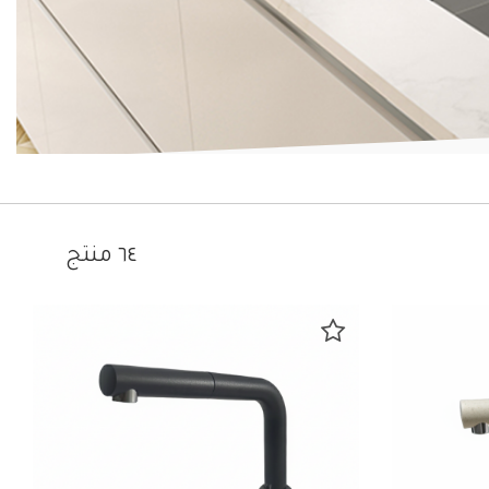
٦٤ منتج