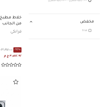
٦٠٠٠٠ جنيه مصري - ٨٠٠٠٠ جنيه مصري
خلاط مطبخ
مخفض
من الجانب
true
فرانكي
٣,٩٧٠.٠٠ ج م
-10%
٣,٥٨٢.٩٢ ج م