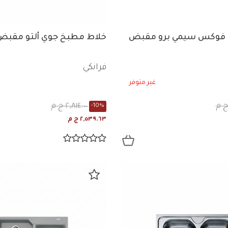
 فوكس سيمي برو مقبض
خلاط مطبخ جوي ألتو مقبض 
فرانكي
غير متوفر
٢,٨١٤.٠٠ ج م
-10%
٢,٥٣٩.٦٣ ج م