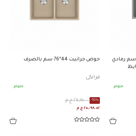
ض جرانيت فرانكي 50*86 سم رمادي
حوض جرانيت 44*76 سم بالصرف
ايظ
فرانكي
متوفر
متوفر
٢٧,٨١٠.٠٠ ج م
-10%
٢٥,٠٩٨.٥٢ ج م