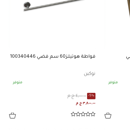
ي
فواطة هوتيلز60 سم فضي 100340446
نوكين
متوفر
متوفر
٤,٠٠٠.٠٠ ج م
-5%
٣,٨٠٠.٠٠ ج م