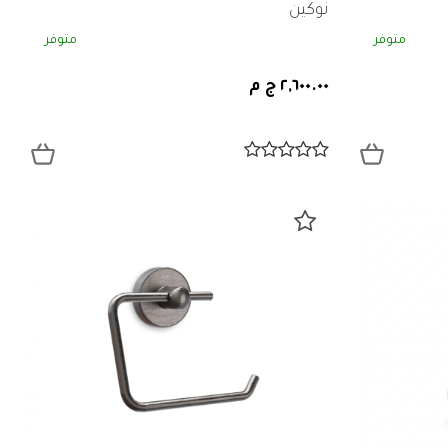
نوكين
متوفر
متوفر
٢,٦٠٠.٠٠ ج م