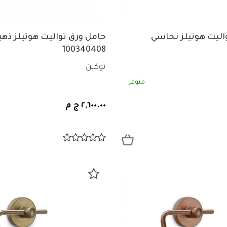
اليت هوتيلز نحاسي
حامل ورق تواليت هوتيلز ذهب
100340408
نوكين
متوفر
٢,٦٠٠.٠٠ ج م