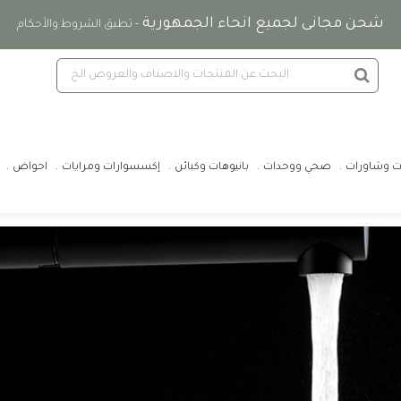
شحن مجانى لجميع انحاء الجمهورية
- تطبق الشروط والأحكام
ت وشاورات
صحي ووحدات
بانيوهات وكبائن
إكسسوارات ومرايات
احواض