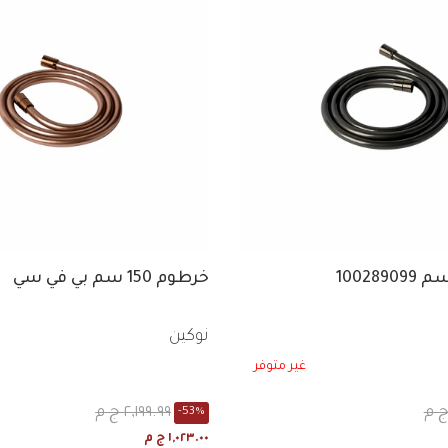
خرطوم 150 سم بي في سي
نوكين
غير متوفر
٢,١٩٩.٩٩ ج م
-53%
١,٠٢٣.٠٠ ج م