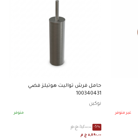
حامل فرش تواليت هوتيلز فضي
100340431
نوكين
غير متوفر
متوفر
٦,٢٠٠.٠٠ ج م
-5%
٥,٨٩٠.٠٠ ج م