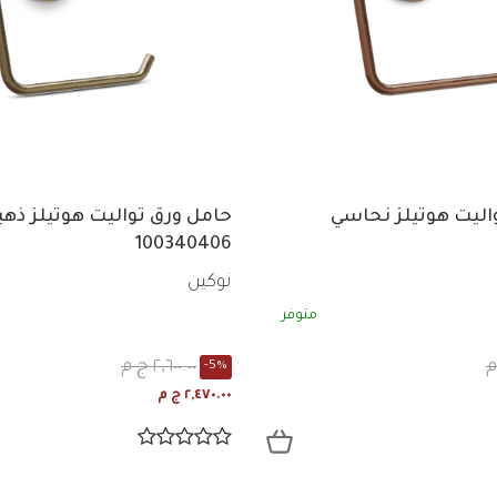
اليت هوتيلز نحاسي
حامل ورق تواليت هوتيلز ذهب
100340406
نوكين
متوفر
٢,٦٠٠.٠٠ ج م
-5%
٢,٤٧٠.٠٠ ج م