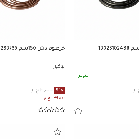
خرطوم دش 150سم 100280735
نوكين
متوفر
٣,٠٠٠.٠٠ ج م
-54%
١,٣٩٥.٠٠ ج م