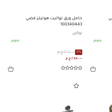
ي
حامل ورق تواليت هوتيلز فضي
100340443
نوكين
متوفر
متوفر
٢,٦٠٠.٠٠ ج م
-5%
٢,٤٧٠.٠٠ ج م