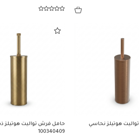
واليت هوتيلز نحاسي
حامل فرش تواليت هوتيلز ذه
100340409