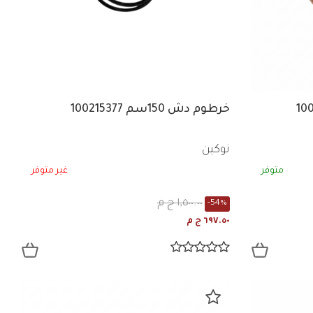
خرطوم دش 150سم 100215377
نوكين
متوفر
غير متوفر
١,٥٠٠.٠٠ ج م
-54%
٦٩٧.٥٠ ج م