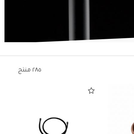
٢٨٥ منتج