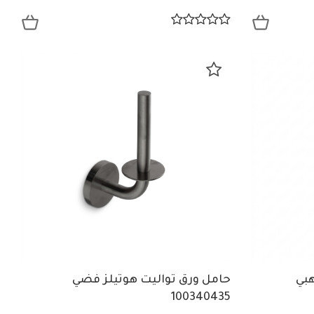
بي
حامل ورق تواليت هوتيلز فضي
100340435