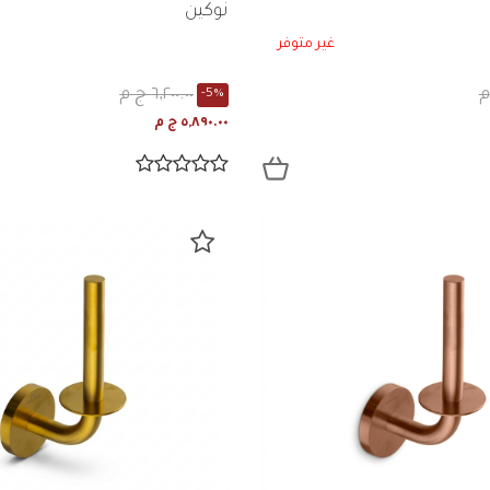
نوكين
غير متوفر
٦,٢٠٠.٠٠ ج م
-5%
٥,٨٩٠.٠٠ ج م