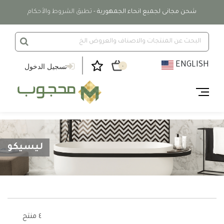
شحن مجانى لجميع انحاء الجمهورية
- تطبق الشروط والأحكام
ENGLISH
تسجيل الدخول
٠
ليسيكو
٤ منتج