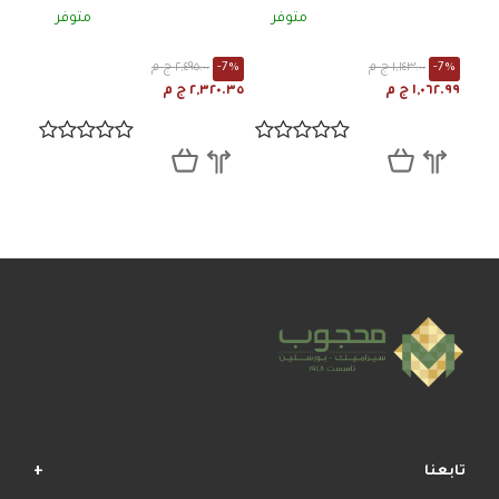
متوفر
متوفر
-7%
١,١٤٣.٠٠ ج م
-7%
٢,٤٩٥.٠٠ ج م
١,٠٦٢.٩٩ ج م
٢,٣٢٠.٣٥ ج م
تابعنا