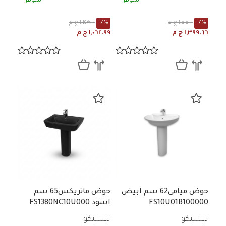
متوفر
متوفر
-7%
١,٥٠٥.٠١ ج م
-7%
١,١٤٣.٠٠ ج م
١,٣٩٩.٦٦ ج م
١,٠٦٢.٩٩ ج م
حوض ميامى62 سم ابيض
حوض ماتريكس65 سم
FS10U01B100000
اسود FS1380NC10U000
ليسيكو
ليسيكو