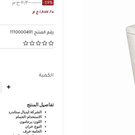
٢,٣٠٠.٠٠ ج م
-19%
١,٨٥٧.٢٥ ج م
رقم المنتج
1110000491
٥ من 5 تصنيفات العملاء
الكمية
تفاصيل المنتج
الشركة: ايديال ستاندرد
الاستخدام: الحمام
اللون: برجامون
النوع: خزان
الخامة: خزف