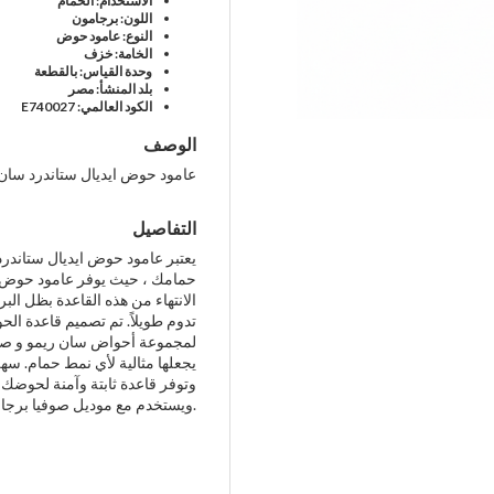
الاستخدام: الحمام
اللون: برجامون
النوع: عامود حوض
الخامة: خزف
وحدة القياس: بالقطعة
بلد المنشأ: مصر
الكود العالمي: E740027
الوصف
عامود حوض ايديال ستاندرد سان
التفاصيل
يعتبر عامود حوض ايديال ستاندرد
حمامك ، حيث يوفر عامود حوض ا
الانتهاء من هذه القاعدة بظل البر
تدوم طويلاً. تم تصميم قاعدة الح
لمجموعة أحواض سان ريمو و صوف
يجعلها مثالية لأي نمط حمام. س
وتوفر قاعدة ثابتة وآمنة لحوضك
ويستخدم مع موديل صوفيا برجامون - مزيج مثالي من الشكل والوظيفة.