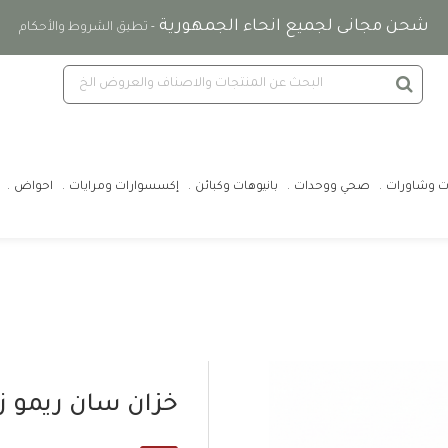
شحن مجانى لجميع انحاء الجمهورية
- تطبق الشروط والأحكام
ت وشاورات
صحي ووحدات
بانيوهات وكبائن
إكسسوارات ومرايات
احواض
خزان سان ريمو ز