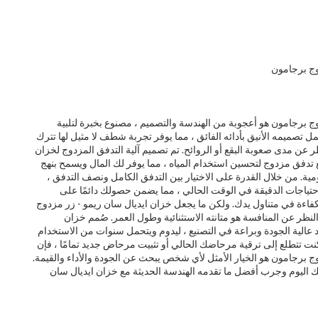
وج برجامون
ج برجامون هو أعجوبة من الهندسة والتصميم ، مصنوع بخبرة لتلبية
ل تصميمه الأنيق بأدائه الفائق ، مما يوفر تجربة شطف لا مثيل لها تترك
نظر عن مدى صعوبة البقع أو الروائح. تم تصميم آلية التدفق المزدوج لخزان
تدفق مزدوج لتحسين استخدام المياه ، مما يوفر لك المال ويسمح بنهج
يومية. من خلال القدرة على الاختيار بين التدفق الكامل ونصف التدفق ،
حتياجات الدقيقة في الوقت الحالي ، مما يضمن حصولك دائمًا على
فاءة في متناول يدك. ولكن ما يجعل خزان ايديال سان ريمو - زر مزدوج
ظر عن المنافسة هو متانته الاستثنائية وطول العمر. صُمم خزان
عالية الجودة وبراعة في التصنيع ، ليدوم ويتحمل سنوات من الاستخدام
نت تتطلع إلى ترقية مرحاضك الحالي أو تثبيت مرحاض جديد تمامًا ، فإن
ج برجامون هو الخيار الأمثل لأي شخص يبحث عن الجودة والأداء والقيمة.
ك اليوم وجرب أفضل ما تقدمه الهندسة الحديثة مع خزان ايديال سان