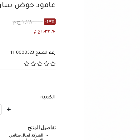
عامود حوض سان 
١,٢٨٠.٠٠ ج م
-19%
١,٠٣٣.٦٠ ج م
رقم المنتج
1110000523
٤٫٤ من 5 تصنيفات العملاء
الكمية
تفاصيل المنتج
الشركة: ايديال ستاندرد