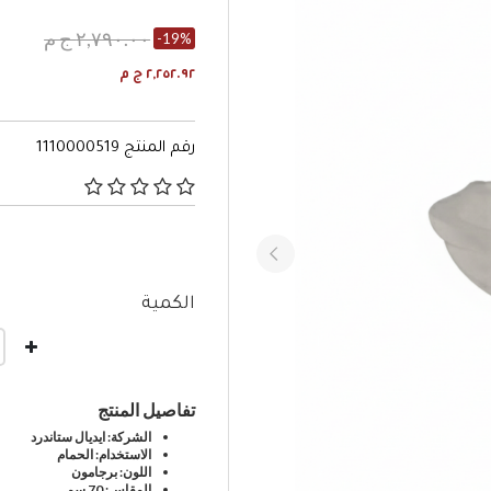
٢,٧٩٠.٠٠ ج م
-19%
٢,٢٥٢.٩٢ ج م
رقم المنتج
1110000519
٣٫٩ من 5 تصنيفات العملاء
الكمية
تفاصيل المنتج
الشركة: ايديال ستاندرد
الاستخدام: الحمام
اللون: برجامون
المقاس: 70 سم