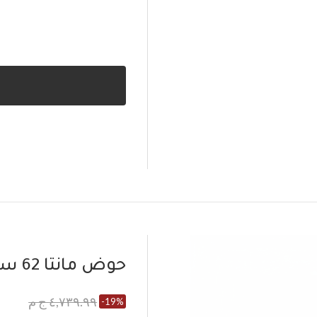
حوض مانتا 62 سم
٤,٧٣٩.٩٩ ج م
-19%