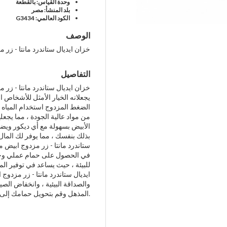
وحدة القياس: بالقطعة
بلد المنشأ: مصر
الكود العالمي: G3434
الوصف
خزان ايديال ستاندرد مانتا - زر 
التفاصيل
خزان ايديال ستاندرد مانتا - زر 
يجعلانه الخيار الأمثل للأشخاص
الضغط المزدوج استخدام المياه بك
من مواد عالية الجودة ، مما يجعله
الأبيض بسهولة مع أي ديكور ويض
بذلك بنفسك ، مما يوفر لك المال
ستاندرد مانتا - زر مزدوج ابيض 
في الحصول على حمام عملي وجميل 
للبيئة ، حيث يساعد في توفير المي
ايديال ستاندرد مانتا - زر مزدوج 
والصداقة البيئية ، وانخفاض الصيا
المذهل وقم بتحويل حمامك إلى مساحة أنيقة وعملية.