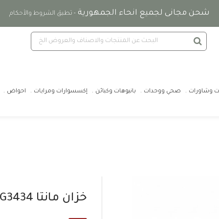
شحن مجانى لجميع انحاء الجمهورية
- تطبق الشروط والأحكام
ت وشاورات
صحي ووحدات
بانيوهات وكبائن
إكسسوارات ومرايات
احواض
خزان مانتا G3434