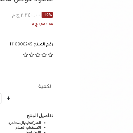
عامود حوض مانتا
٢,٣٤٠.٠٠ ج م
-19%
١,٨٨٩.٥٥ ج م
رقم المنتج
1110000245
٥ من 5 تصنيفات العملاء
الكمية
تفاصيل المنتج
الشركة: ايديال ستاندرد
الاستخدام: الحمام
اللون: ابيض