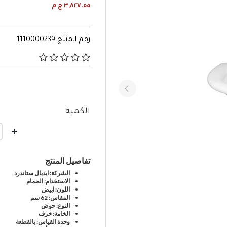
٣,٨٢٧.٥٥ ج م
رقم المنتج
1110000239
٥ من 5 تصنيفات العملاء
الكمية
تفاصيل المنتج
الشركة: ايديال ستاندرد
الاستخدام: الحمام
اللون: ابيض
المقاس: 62 سم
النوع: حوض
الخامة: خزف
وحدة القياس: بالقطعة