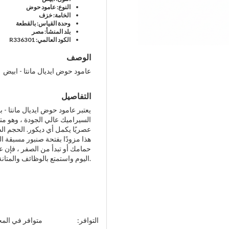
النوع: عامود حوض
الخامة: خزف
وحدة القياس: بالقطعة
بلد المنشأ: مصر
الكود العالمي: R336301
الوصف
عامود حوض ايديال مانتا - ابيض
التفاصيل
يعتبر عامود حوض ايديال مانتا - 
السيراميك عالي الجودة ، وهو متي
عصريًا يكمل أي ديكور. الحجم ال
هذا مزودًا بفتحة صنبور مسبقة ال
حمامك أو تبدأ من الصفر ، فإن عا
اليوم واستمتع بالوظائف والمتانة والأناقة التي تضفيها على منزلك.
التوافر:
متوافر في الم