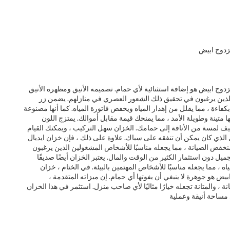
مزدوج ابيض
مزدوج ابيض هو إضافة استثنائية لأي حمام. تصميمه الأنيق ومظهره الأنيق
 الذين يرغبون في تحقيق ذلك الشعور العصري في منازلهم. يضمن زر
فاءة ، مما يقلل من إهدار المياه ويخفض فاتورة المياه. كما أنها مصنوعة
ا متينة وطويلة الأمد ، مما يمنحك قيمة مقابل أموالك. يمتزج اللون
يف لمسة من الأناقة إلى حمامك. الخزان سهل التركيب ، ويمكنك القيام
 الذي كان يمكن أن تنفقه على سباك. علاوة على ذلك ، فإن خزان ايديال
منخفض الصيانة ، مما يجعله مناسبًا للأشخاص المشغولين الذين يرغبون
دون استثمار الكثير من الوقت والمال. يعتبر الخزان أيضًا صديقًا
اه ، مما يجعله مناسبًا للأشخاص المهتمين بالبيئة. في الختام ، خزان
ابيض هو جوهرة لا ينبغي أن يفوتها أي حمام. إن ميزاته المتقدمة ،
نة ، والمتانة تجعله خيارًا مثاليًا لأي صاحب منزل. استثمر في هذا الخزان