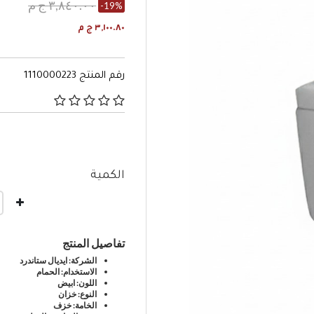
٣,٨٤٠.٠٠ ج م
-19%
٣,١٠٠.٨٠ ج م
رقم المنتج
1110000223
٤٫١ من 5 تصنيفات العملاء
الكمية
تفاصيل المنتج
الشركة: ايديال ستاندرد
الاستخدام: الحمام
اللون: ابيض
النوع: خزان
الخامة: خزف