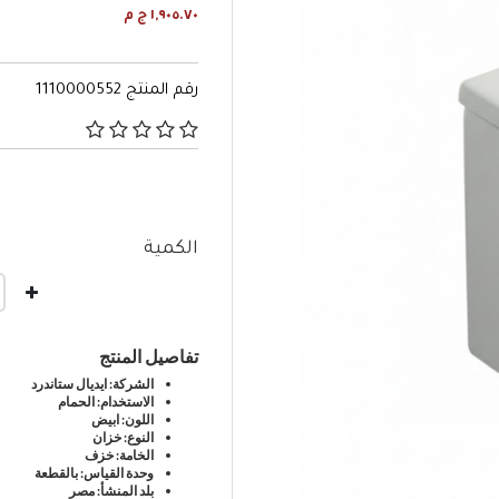
١,٩٠٥.٧٠ ج م
رقم المنتج
1110000552
٣٫٦ من 5 تصنيفات العملاء
الكمية
تفاصيل المنتج
الشركة: ايديال ستاندرد
الاستخدام: الحمام
اللون: ابيض
النوع: خزان
الخامة: خزف
وحدة القياس: بالقطعة
بلد المنشأ: مصر