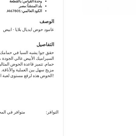
وحدة القياس: بالقطعة
بلد المنشأ: مصر
الكود العالمي: J467801
الوصف
عامود حوض ايديال بلايا - ابيض
التفاصيل
حقق جوا يشبه السبا في حمامك مع
السيراميك الأبيض عالي الجودة 
حمام. تتميز قاعدة الحوض المثالية
مزيج سهل بين العملية والأناقة.
الحوض هذه لرفع مستوى لعبة التصميم الداخلي الخاصة بك!
التوافر:
متوافر في الم