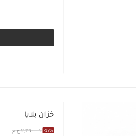
خزان بلايا
٢,٣٦٠.٠١ ج م
-19%