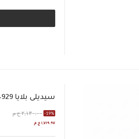
سيديلى بلايا J4929
٢,١٣٠.٠٠ ج م
-19%
١,٧١٩.٩٧ ج م