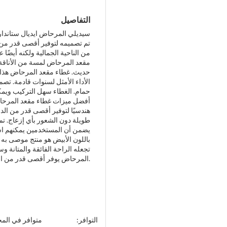
التفاصيل
سيديلي المرحاض ايديال ستاندارد 
تم تصميمه لتوفير أقصى قدر من 
من الناحية الجمالية ولكنه أيضًا ع
مقعد المرحاض لمسة من الأناقة و
حديث. غطاء مقعد المرحاض هذا مص
الأداء الأمثل لسنوات قادمة. تص
حمام. الغطاء سهل التركيب ويمكن 
أفضل ميزات غطاء مقعد المرحاض 
هندسيًا لتوفير أقصى قدر من ال
طويلة دون الشعور بأي إزعاج. تم 
يضمن أن المستخدمين يمكنهم استخ
باللون الأبيض هو منتج موصى به ل
تجعله الراحة الفائقة والمتانة وسه
المرحاض يوفر أقصى قدر من الراحة ، فإن بلايا من ايديال ستاندارد باللون الأبيض هو الخيار الأمثل لك.
التوافر:
متوافر في الم