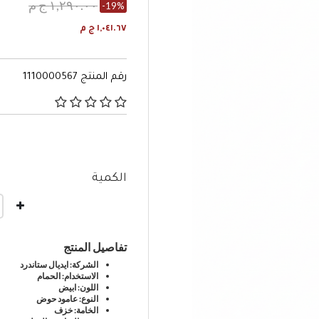
١,٢٩٠.٠٠ ج م
-19%
١,٠٤١.٦٧ ج م
رقم المنتج
1110000567
٣٫٢ من 5 تصنيفات العملاء
الكمية
تفاصيل المنتج
الشركة: ايديال ستاندرد
الاستخدام: الحمام
اللون: ابيض
النوع: عامود حوض
الخامة: خزف