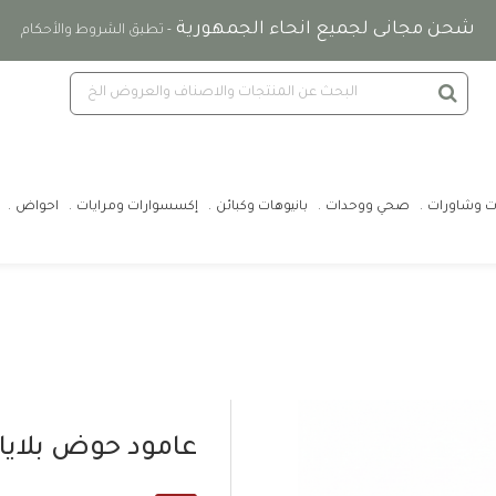
شحن مجانى لجميع انحاء الجمهورية
- تطبق الشروط والأحكام
ت وشاورات
صحي ووحدات
بانيوهات وكبائن
إكسسوارات ومرايات
احواض
عامود حوض بلايا