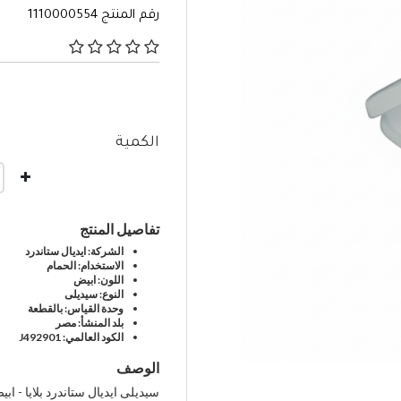
رقم المنتج
1110000554
٥ من 5 تصنيفات العملاء
الكمية
تفاصيل المنتج
الشركة: ايديال ستاندرد
الاستخدام: الحمام
اللون: ابيض
النوع: سيديلى
وحدة القياس: بالقطعة
بلد المنشأ: مصر
الكود العالمي: J492901
الوصف
سيديلى ايديال ستاندرد بلايا - اب