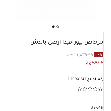
مرحاض بيورافيدا ارضى بالدش
١١,٨٣٩.٩٩ ج م
-14%
١٠,١٨٢.٤٠ ج م
رقم المنتج
1110001245
الكمية