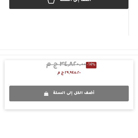
أضف إلى السلة
٣٤,٨٢٠.٠٠ ج م
-14%
٢٩,٩٤٥.٢٠ ج م
أضف الكل إلى السلة