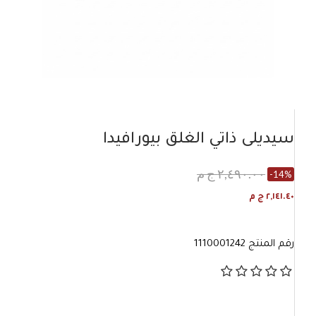
سيديلى ذاتي الغلق بيورافيدا
٢,٤٩٠.٠٠ ج م
-14%
٢,١٤١.٤٠ ج م
رقم المنتج
1110001242