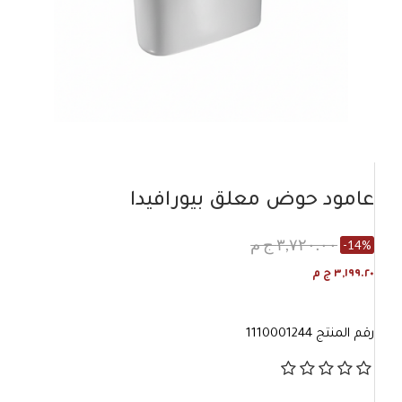
عامود حوض معلق بيورافيدا
٣,٧٢٠.٠٠ ج م
-14%
٣,١٩٩.٢٠ ج م
رقم المنتج
1110001244