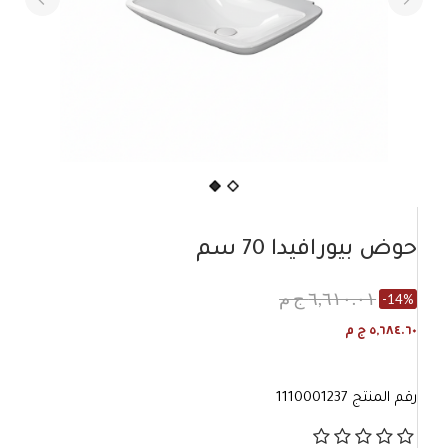
حوض بيورافيدا 70 سم
٦,٦١٠.٠١ ج م
-14%
٥,٦٨٤.٦٠ ج م
رقم المنتج
1110001237