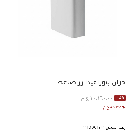
خزان بيورافيدا زر ضاغط
١٠,١٦٠.٠٠ ج م
-14%
٨,٧٣٧.٦٠ ج م
رقم المنتج
1110001241