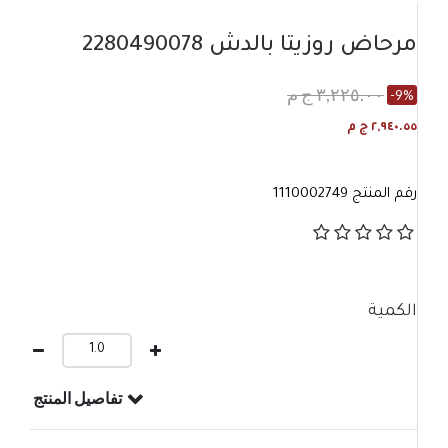
مرحاض روزيتا بالدش 2280490078
٣,٢٢٥.٠٠ ج م
-9%
٢,٩٤٠.٥٥ ج م
رقم المنتج
1110002749
الكمية
تفاصيل المنتج