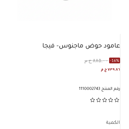
عامود حوض ماجنوس- فيجا
٨٨٥.٠٠ ج م
-16%
٧٣٩.٨٦ ج م
رقم المنتج
1110002743
الكمية