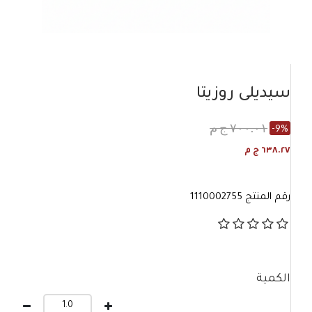
سيديلى روزيتا
٧٠٠.٠١ ج م
-9%
٦٣٨.٢٧ ج م
رقم المنتج
1110002755
الكمية