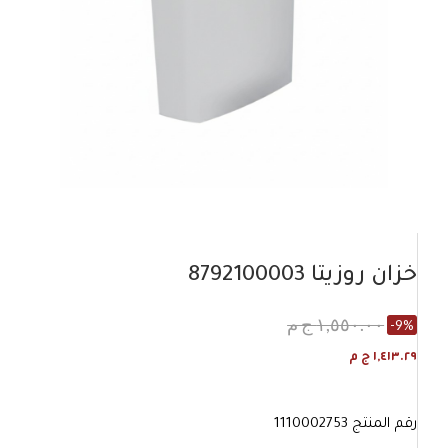
خزان روزيتا 8792100003
١,٥٥٠.٠٠ ج م
-9%
١,٤١٣.٢٩ ج م
رقم المنتج
1110002753