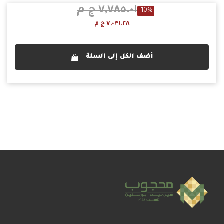
٧,٧٨٥.٠١ ج م
-10%
٧,٠٣١.٢٨ ج م
أضف الكل إلى السلة