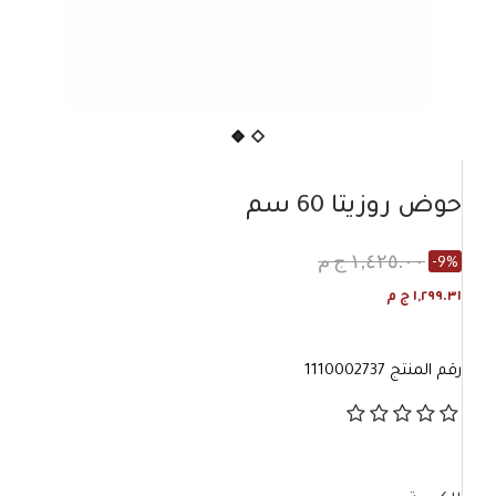
حوض روزيتا 60 سم
١,٤٢٥.٠٠ ج م
-9%
١,٢٩٩.٣١ ج م
رقم المنتج
1110002737