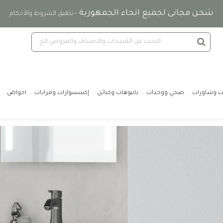
شحن مجانى لجميع انحاء الجمهورية
- تطبق الشروط والأحكام
ت وشاورات
صحي ووحدات
بانيوهات وكبائن
إكسسوارات ومرايات
احواض