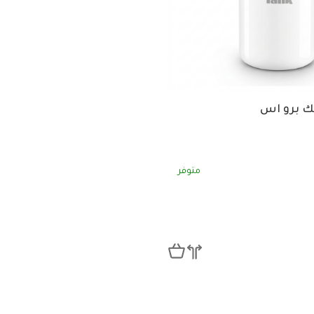
نك برو اس
متوفر