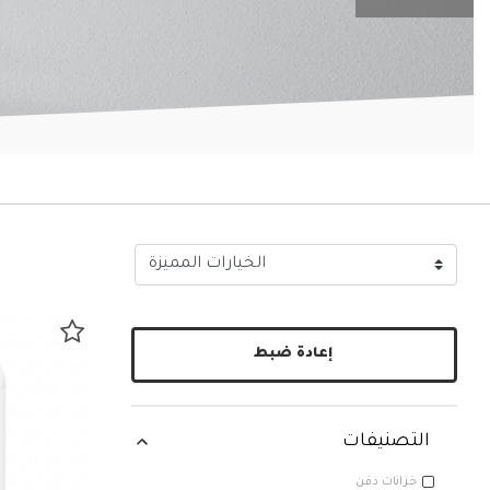
إعادة ضبط
التصنيفات
خزانات دفن
خزانات دفن