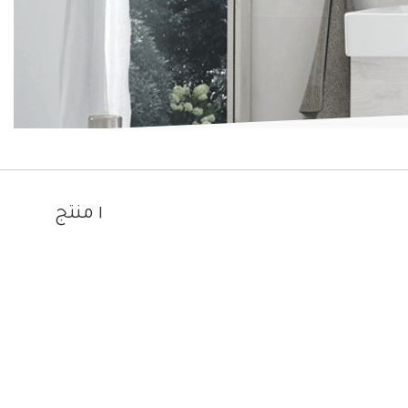
١ منتج