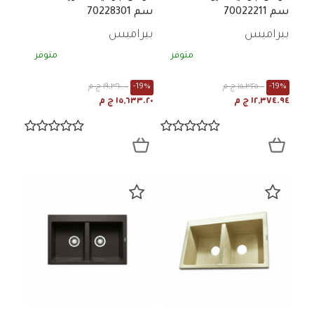
سم 70022211
سم 70228301
بيراميس
بيراميس
متوفر
متوفر
-19%
١٥,٣٢٥.٠٠ ج م
-19%
١٩,٣٦٠.٠٠ ج م
١٢,٣٧٤.٩٤ ج م
١٥,٦٣٣.٢٠ ج م