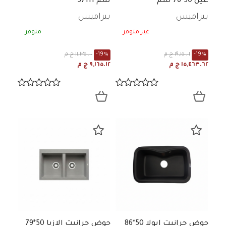
عين 50*76 سم
سم 37111
بيراميس
بيراميس
غير متوفر
متوفر
-19%
١٩,١٥٠.٠١ ج م
-19%
١١,٣٥٠.٠٠ ج م
١٥,٤٦٣.٦٢ ج م
٩,١٦٥.١٢ ج م
حوض جرانيت ايولا 50*86
حوض جرانيت الازيا 50*79