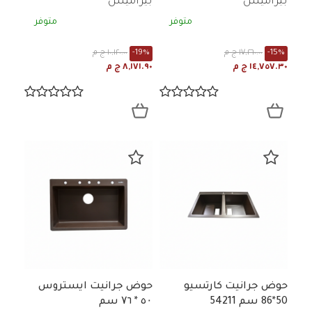
بيراميس
بيراميس
متوفر
متوفر
-15%
١٧,٢٦٠.٠٠ ج م
-19%
١٠,١٢٠.٠٠ ج م
١٤,٧٥٧.٣٠ ج م
٨,١٧١.٩٠ ج م
حوض جرانيت كارتسيو
حوض جرانيت ايستروس
50*86 سم 54211
٥۰ * ۷٦ سم