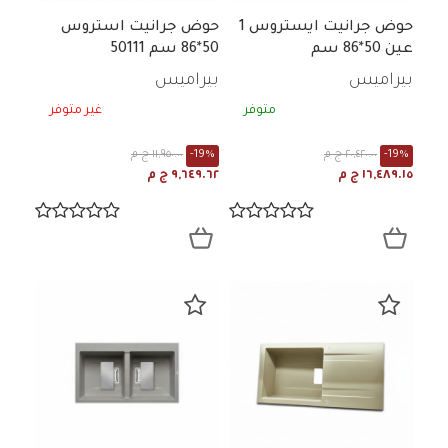
حوض جرانيت ايستروس 1
حوض جرانيت استروس
عين 50*86 سم
50*86 سم 50111
بيراميس
بيراميس
متوفر
غير متوفر
-19%
٢٠,٤٢٠.٠٠ ج م
-19%
١١,٩٥٠.٠٠ ج م
١٦,٤٨٩.١٥ ج م
٩,٦٤٩.٦٢ ج م