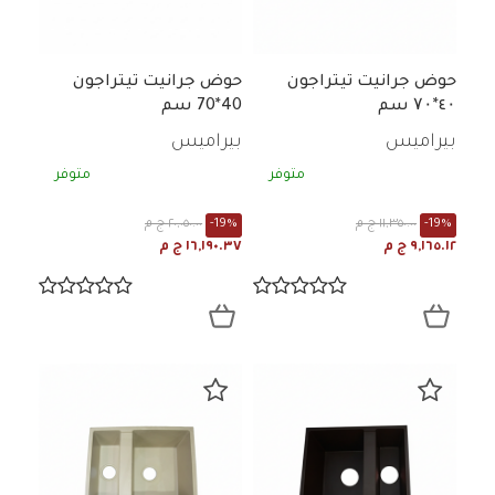
حوض جرانيت تيتراجون
حوض جرانيت تيتراجون
٤۰*۷۰ سم
40*70 سم
بيراميس
بيراميس
متوفر
متوفر
-19%
١١,٣٥٠.٠٠ ج م
-19%
٢٠,٠٥٠.٠٠ ج م
٩,١٦٥.١٢ ج م
١٦,١٩٠.٣٧ ج م