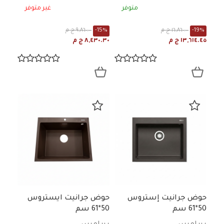
متوفر
غير متوفر
-19%
١٦,٨٦٠.٠٠ ج م
-15%
٩,٨٦٠.٠٠ ج م
١٣,٦١٤.٤٥ ج م
٨,٤٣٠.٣٠ ج م
حوض جرانيت إستروس
حوض جرانيت ايستروس
50*61 سم
50*61 سم