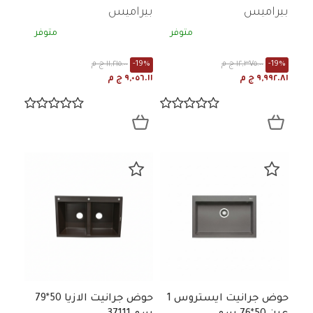
بيراميس
بيراميس
متوفر
متوفر
-19%
١٢,٣٧٥.٠٠ ج م
-19%
١١,٢١٥.٠٠ ج م
٩,٩٩٢.٨١ ج م
٩,٠٥٦.١١ ج م
حوض جرانيت ايستروس 1
حوض جرانيت الازيا 50*79