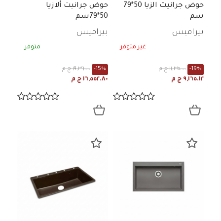
حوض جرانيت الزيا 50*79
حوض جرانيت ألازيا
سم
50*79سم
بيراميس
بيراميس
غير متوفر
متوفر
-19%
١١,٣٥٠.٠٠ ج م
-15%
١٩,٣٦٠.٠٠ ج م
٩,١٦٥.١٢ ج م
١٦,٥٥٢.٨٠ ج م