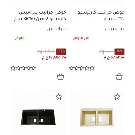
حوض جرانيت كارتيسيو
حوض جرانيت بيراميس
٦۱*٥۰ سم
كارتسيو 2 عين 50*86 سم
رمادي 54311 / 70227501
بيراميس
بيراميس
غير متوفر
متوفر
-19%
٧,٠٠٠.٠٠ ج م
-19%
٢٢,٠٩٩.٩٩ ج م
٥,٦٥٢.٥٠ ج م
١٧,٨٤٥.٧٥ ج م