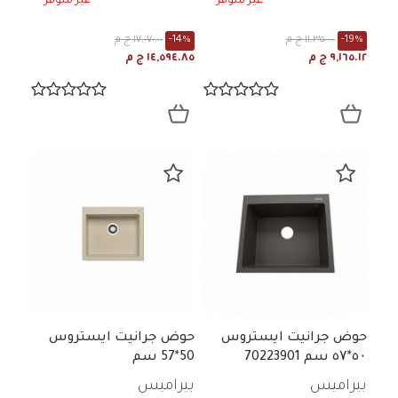
غير متوفر
غير متوفر
-19%
١١,٣٥٠.٠٠ ج م
-14%
١٧,٠٧٠.٠٠ ج م
٩,١٦٥.١٢ ج م
١٤,٥٩٤.٨٥ ج م
حوض جرانيت ايستروس
حوض جرانيت ايستروس
٥۰*٥۷ سم 70223901
50*57 سم
بيراميس
بيراميس