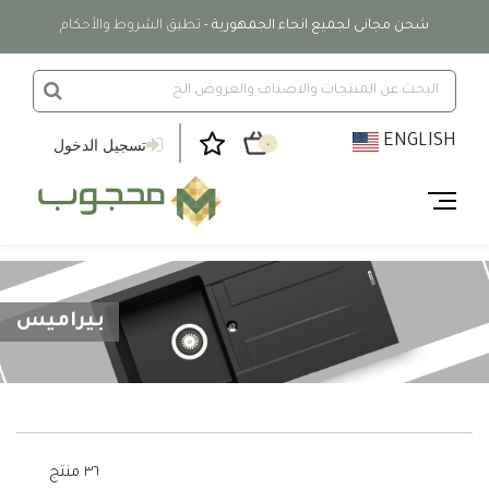
شحن مجانى لجميع انحاء الجمهورية
- تطبق الشروط والأحكام
ENGLISH
تسجيل الدخول
٠
بيراميس
٣٦ منتج