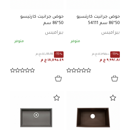
حوض جرانيت كارتسيو
حوض جرانيت كارتيسو
50*86 سم 54111
50*86 سم
بيراميس
بيراميس
متوفر
متوفر
-19%
١٢,٣٧٥.٠٠ ج م
-15%
٢٢,٠٩٩.٩٩ ج م
٩,٩٩٢.٨١ ج م
١٨,٨٩٥.٤٩ ج م