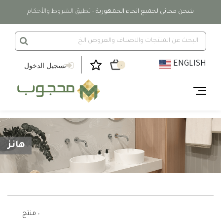
شحن مجانى لجميع انحاء الجمهورية
- تطبق الشروط والأحكام
ENGLISH
تسجيل الدخول
٠
هانز
٠ منتج