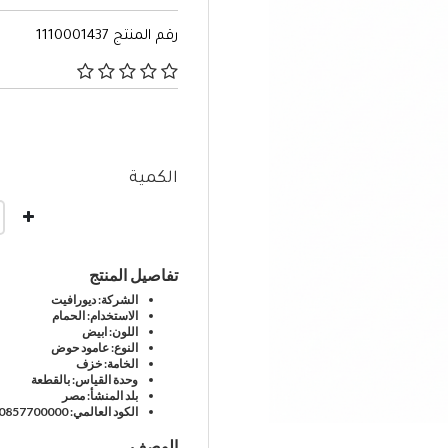
رقم المنتج
1110001437
٣٫٩ من 5 تصنيفات العملاء
الكمية
تفاصيل المنتج
الشركة: ديورافيت
الاستخدام: الحمام
اللون: ابيض
النوع: عامود حوض
الخامة: خزف
وحدة القياس: بالقطعة
بلد المنشأ: مصر
الكود العالمي: 0857700000
الوصف