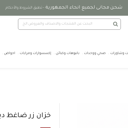
شحن مجانى لجميع انحاء الجمهورية
- تطبق الشروط والأحكام
ت وشاورات
صحي ووحدات
بانيوهات وكبائن
إكسسوارات ومرايات
احواض
خزان زر ضاغط ديل