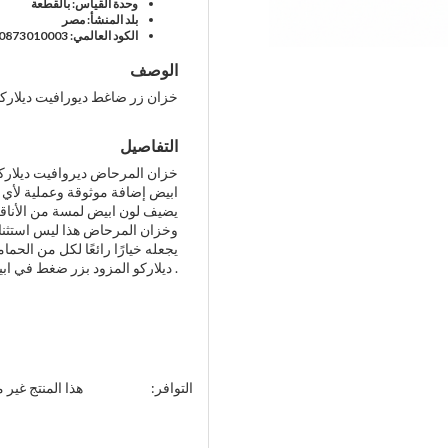
وحدة القياس: بالقطعة
بلد المنشأ: مصر
الكود العالمي: 0873010003
الوصف
خزان زر ضاغط ديورافيت ديلاركو
التفاصيل
خزان المرحاض ديروافيت ديلاركو
ابيض إضافة موثوقة وعملية لأي ح
يضيف لون ابيض لمسة من الأناقة 
وخزان المرحاض هذا ليس استثناءً.
يجعله خيارًا رائعًا لكل من الحم
ديلاركو المزود بزر ضغط في ابيض استثمارًا رائعًا لأي تجديد للحمام .
التوافر:
هذا المنتج غير م