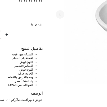
٤٫١ من 5 تصنيفات العملاء
الكمية
تفاصيل المنتج
الشركة: ديورافيت
الاستخدام: الحمام
اللون: ابيض
المقاس: 60 سم
النوع: حوض
الخامة: خزف
وحدة القياس: بالقطعة
بلد المنشأ: مصر
الكود العالمي: 41260
الوصف
حوض ديورافيت ديلاركو - ٦۰ سم ابيض ٤۱۲٦۰