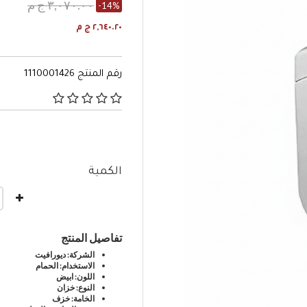
٣,٠٧٠.٠٠ ج م
-14%
٢,٦٤٠.٢٠ ج م
رقم المنتج
1110001426
٤٫٧ من 5 تصنيفات العملاء
الكمية
تفاصيل المنتج
الشركة: ديورافيت
الاستخدام: الحمام
اللون: ابيض
النوع: خزان
الخامة: خزف