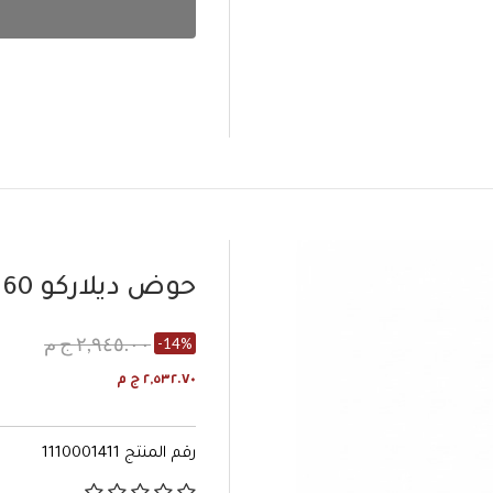
حوض ديلاركو 60 سم ابيض
٢,٩٤٥.٠٠ ج م
-14%
٢,٥٣٢.٧٠ ج م
رقم المنتج
1110001411