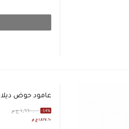
عامود حوض ديلار
١,٦٦٠.٠٠ ج م
-14%
١,٤٢٧.٦٠ ج م