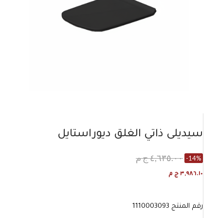
سيديلى ذاتي الغلق ديوراستايل
٤,٦٣٥.٠٠ ج م
-14%
٣,٩٨٦.١٠ ج م
رقم المنتج
1110003093