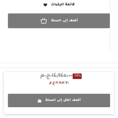
قائمة الرغبات
أضف إلى السلة
١٤,٩٤٥.٠٠ ج م
-14%
١٢,٨٥٢.٧٠ ج م
أضف الكل إلى السلة