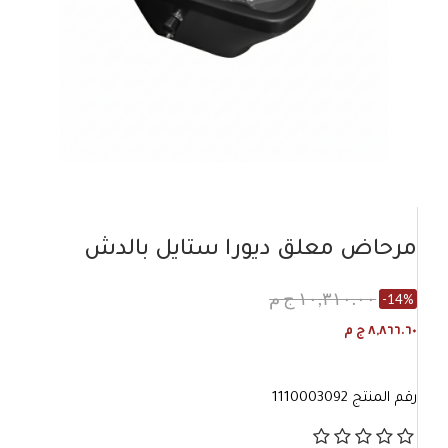
مرحاض معلق ديورا ستايل بالدش
١٠,٣١٠.٠٠ ج م
-14%
٨,٨٦٦.٦٠ ج م
رقم المنتج
1110003092